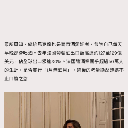
眾所周知，總統馬克龍也是葡萄酒愛好者，曾說自己每天
早晚都會喝酒。去年法國葡萄酒出口額高達約127至129億
美元，佔全球出口額逾30%。法國釀酒業關乎超過50萬人
的生計，是否實行「1月無酒月」，背後的考量顯然遠遠不
止口腹之慾 。