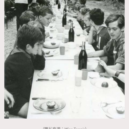
About us
Collaboration Opportunity
Disclaimer
Privacy
New Media Group
|
Madame Figaro editions:
France
|
Greece
|
Japan
|
Portugal
|
Spain