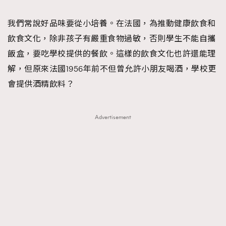
TRENDING
我們常說好品味要從小培養。在法國，為推動健康飲食和
#FigaroExhibition 群星力撐MF X Leung Mo《See
AFrenchMind
3
飲食文化，除非孩子有嚴重食物過敏，否則學生不能自攜
You In My Dream》展覽
DressLikeAParisienne
1
飯盒，要吃學校提供的餐飲。這樣的飲食文化也許還能理
EmpowerF
103
解，但原來法國1956年前不但曾允許小朋友喝酒，學校更
FashionWeek
191
會提供酒精飲料？
FigaroAesthetic
308
FigaroAstrology
416
Advertisement
FigaroBeauty
424
FigaroBeautyRitual
7
FigaroCeleb
547
#FigaroExhibition Wyman 揭曉 Figaro Exhibition
FigaroCinéma
281
第二站！
FigaroDigitalCover
17
FigaroExhibition
12
FigaroExpert
1