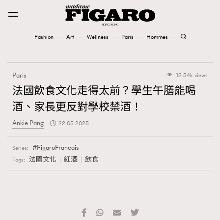
Fashion
Art
Wellness
Paris
Hommes
Fashion
Paris
12.54k views
Art
法國飲食文化走得太前？學生午膳能喝
酒、家長更反對學校禁酒！
Wellness
Ankie Pang
22.05.2025
Karena Lam is On Our Cover
FigaroFrancais
Series:
Paris
法國文化
紅酒
飲食
Tags:
Hommes