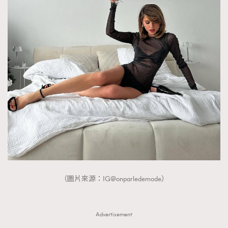
（圖片來源：IG@onparledemode）
Advertisement