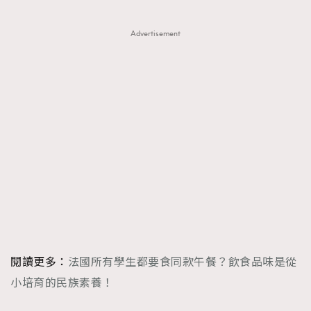
FigaroTalk
48
FigaroWatch
83
Advertisement
Grooming&Fitness
38
HommesFashion
2
HommeStyle
132
NoBagNoLife
349
People
53
#FigaroIssue 專訪陳漢娜Hanna與Takuro｜模特
TheFrenchWay
145
情侶談愛情
VAxChowSangSang
4
WatchesWonder&Beyond
21
WatchesWonder&Beyond
1
向ChanelN°5致敬
1
閱讀更多：
法國所有學生都要食同款午餐？飲食品味是從
大時代小事情
42
小培育的民族素養！
時尚熱話
537
時尚配飾
297