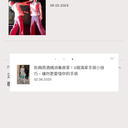
09.03.2026
Paris
53.93k views
私藏的顯
別再用酒精消毒皮革！6個清潔手袋小技
巧，讓你更愛惜你的手袋
法國人用「碗」喝咖啡？4個不為人知的法國
02.06.2025
咖啡文化
Ankie Pang
31.07.2026
TheFrenchWay
Series:
咖啡
法國女人
法國文化
Tags:
RECOMMENDED