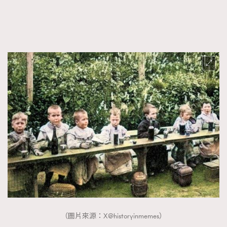
FigaroFrancais
41
FigaroGadget
1
FigaroHealth
647
FigaroHub
128
FigaroIcon
68
法國五月French May專訪四位香港文藝代表
FigaroInsight
156
FigaroIssue
271
FigaroJewellery
87
FigaroLifestyle
230
FigaroLove
89
FigaroMasterclass
20
FigaroMusic
90
FigaroStyle
89
#FigaroIssue 容祖兒封面專訪｜追逐歌手夢
FigaroSubculture
14
（圖片來源：X@historyinmemes）