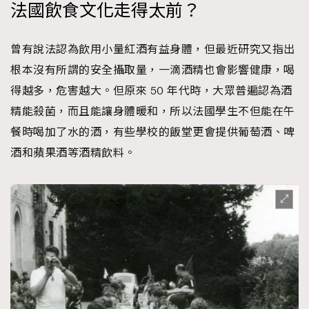
法國飲食文化走得太前？
時裝心理學
2
當巨蟹座遇上處女座 Tyson Yoshi x 林家謙
煲劇日常
334
曾有說法認為飲用小量紅酒有益身體，但最近研究又指出
玩物壯志
1
根本沒有所謂的安全攝取量，一滴酒精也會影響健康，喝
得越多，危害越大。但原來 50 年代時，大眾普遍認為酒
精能殺菌，而且能讓身體暖和，所以法國學生不但能在午
餐時喝加了水的酒，有些學校的飯堂更會提供葡萄酒、啤
酒和蘋果酒等酒精飲料。
本人已詳閱並同意遵守本文列明條款及細則。 請瀏覽
(
nmg.com.hk/privacy
) 閱讀本公司的私隱政策聲明。
本人願意接收新傳媒集團的最新消息及其他宣傳資訊，本人同意
新傳媒集團使用本人的個人資料於任何推廣用途。