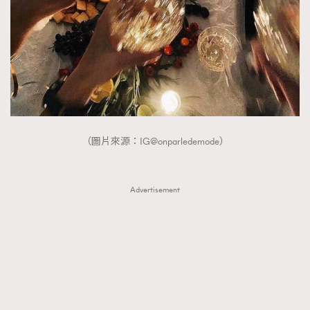
TRENDING
AFrenchMind
DressLikeAParisienne
（圖片來源：IG@onparledemode）
EmpowerF
FashionWeek
FigaroAesthetic
Advertisement