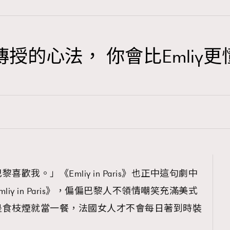
授的心法， 你會比Emliy
TRENDING
3
AFrenchMind
1
DressLikeAParisienne
103
EmpowerF
191
歡我。」《Emliy in Paris》也正中這句劇中
FashionWeek
iy in Paris》，偏偏巴黎人不領情嘲笑充滿美式
308
FigaroAesthetic
是食枝煙就當一餐，法國女人才不會每日著到時裝