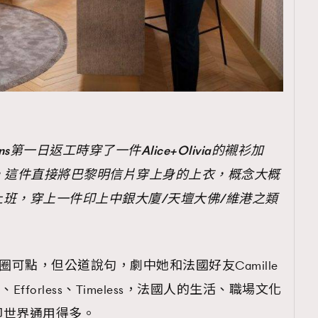
 Collins第一日返工時穿了一件Alice+Olivia的襯衫加
tins紅底鞋，這件直接將巴黎明信片穿上身的上衣，概念大概
班，穿上一件印上中銀大廈/天壇大佛/維港之類
式衣著可圈可點，但公道說句，劇中她和法國好友Camille
c、Efforless、Timeless，法國人的生活、職場文化
卻世界通用得多。