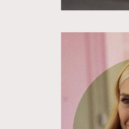
AFrenchMind
D