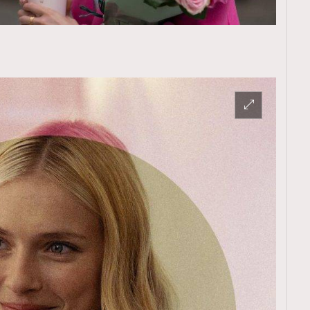
TRENDING
ressLikeAParisienne
Empower
FigaroAesthetic