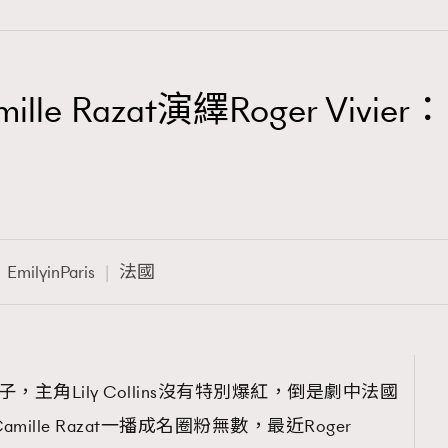
Camille Razat演繹Roger V
TRENDING
？
3
AFrenchMind
1
DressLikeAParisienne
EmilyinParis
法國
103
EmpowerF
191
FashionWeek
308
FigaroAesthetic
好一陣子，主角Lily Collins沒有特別爆紅，倒是劇中法國
Camille Razat一播成名圈粉無數，最近Roger