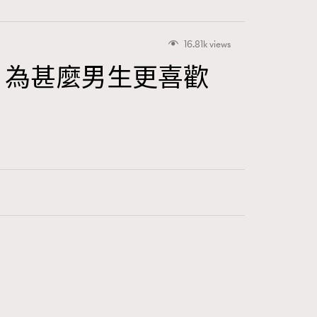
16.81k views
ivier： 為甚麼男生更喜歡
416
FigaroAstrology
424
FigaroBeauty
7
FigaroBeautyRitual
547
FigaroCeleb
281
FigaroCinéma
17