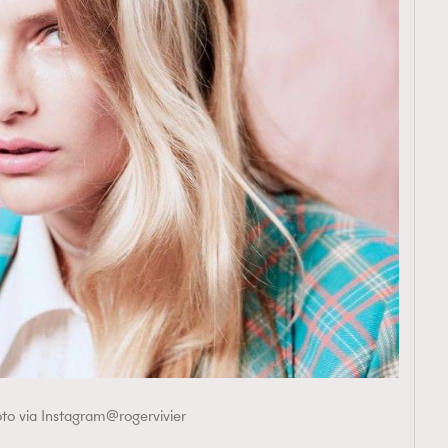
TRENDING
ressLikeAParisienne
Empower
FigaroAesthetic
to via Instagram@rogervivier