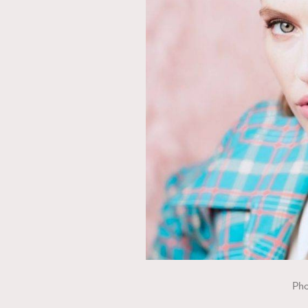
AFrenchMind
D
Pho