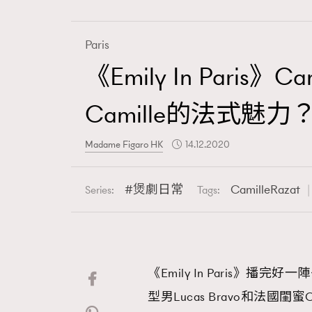
Paris
《Emily In Paris》
Fashion
Camille的法式魅力
Art
Madame Figaro HK
14.12.2020
煲劇日常
CamilleRazat
Series:
Tags:
Wellness
《Emily In Paris》播完
Paris
型男Lucas Bravo和法國閨蜜