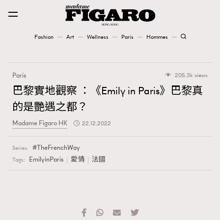
Fashion
Art
Wellness
Paris
Hommes
Fashion
Paris
205.3k views
Art
巴黎實地觀察 ：《Emily in Paris》巴黎真
的是艷遇之都？
Wellness
Madame Figaro HK
22.12.2022
Karena Lam is On Our Cover
TheFrenchWay
Series:
Paris
EmilyinParis
愛情
法國
Tags:
Hommes