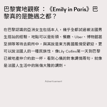
時裝心理學
2
巴黎實地觀察 ：《Emily in Paris》巴
當巨蟹座遇上處女座 Tyson Yoshi x 林家謙
煲劇日常
334
黎真的是艷遇之都？
玩物壯志
1
在巴黎認識的亞洲女生包括本人，幾乎全都試過被法國男
生搭訕的經驗，地點可以是街頭、餐廳、Uber、博物館甚
至排隊等待去廁所中，與其說是東方異國風情受歡迎，更
可以說法國人的一種民族性，像Lily Collins第一天到巴黎
已被地產仲介約飲一杯，看到心儀的對象調情兩句，就像
是法國人生活中的無傷大雅的調劑。
本人已詳閱並同意遵守本文列明條款及細則。 請瀏覽
(
nmg.com.hk/privacy
) 閱讀本公司的私隱政策聲明。
本人願意接收新傳媒集團的最新消息及其他宣傳資訊，本人同意
新傳媒集團使用本人的個人資料於任何推廣用途。
Advertisement