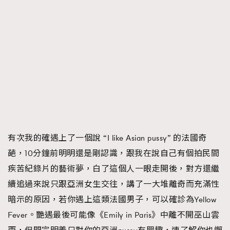
有次我的確遇上了一個說 “I like Asian pussy” 的法國奇
葩，10分鐘前明明還是剛認識，跟我在說自己有個拍民間
疾苦紀錄片的藝術夢，白了這個人一眼走開後，對方還繼
續追過來說只跟亞洲女生交往，講了一大堆離奇而充滿性
暗示的原因，若你遇上這類法國男子，可以確診為Yellow
Fever。艷遇最後可能像《Emily in Paris》中離不開巫山雲