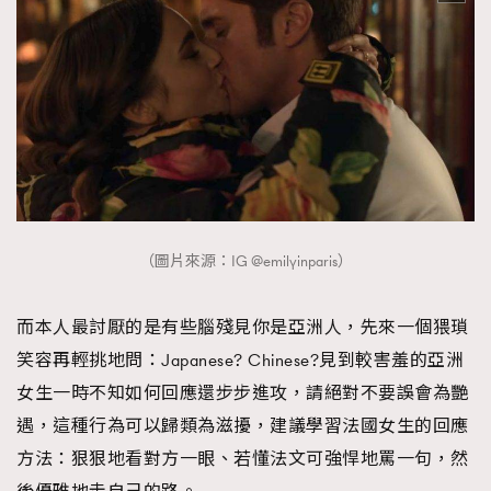
（圖片來源：IG @emilyinparis）
而本人最討厭的是有些腦殘見你是亞洲人，先來一個猥瑣
笑容再輕挑地問：Japanese? Chinese?見到較害羞的亞洲
女生一時不知如何回應還步步進攻，請絕對不要誤會為艷
遇，這種行為可以歸類為滋擾，建議學習法國女生的回應
方法：狠狠地看對方一眼、若懂法文可強悍地罵一句，然