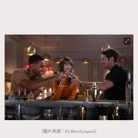
FigaroTalk
48
FigaroWatch
83
Grooming&Fitness
38
HommesFashion
2
HommeStyle
132
NoBagNoLife
349
People
53
#FigaroIssue 專訪陳漢娜Hanna與Takuro｜模特
TheFrenchWay
145
情侶談愛情
VAxChowSangSang
4
WatchesWonder&Beyond
21
WatchesWonder&Beyond
1
向ChanelN°5致敬
1
大時代小事情
42
時尚熱話
537
（圖片來源：IG @emilyinparis）
時尚配飾
297