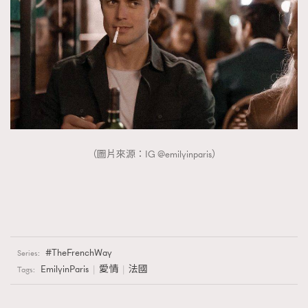
（圖片來源：IG @emilyinparis）
TheFrenchWay
Series:
EmilyinParis
愛情
法國
Tags: