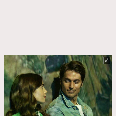
About us
Collaboration Opportunity
Disclaimer
Privacy
New Media Group
|
Madame Figaro editions:
France
|
Greece
|
Japan
|
Portugal
|
Spain