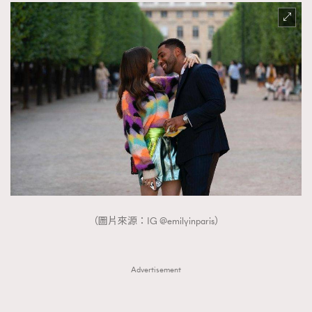
AFrenchMind
DressLikeAParisienne
EmpowerF
FashionWeek
FigaroAesthetic
（圖片來源：IG @emilyinparis）
Advertisement