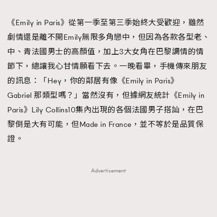
TRENDING
《Emily in Paris》從第一季至第三季始終大受歡迎，雖然
#FigaroExhibition 群星力撐MF X Leung Mo《See
AFrenchMind
3
劇情還是離不開Emily無限多角戀中，但因為各款各型老、
You In My Dream》展覽
DressLikeAParisienne
1
中、青法國男士的高顏值，加上3大女角在巴黎調情的情
EmpowerF
103
節下，總讓我心甘情願看下去。一晚看畢，手機傳來朋友
FashionWeek
191
的訊息：「Hey，你的鄰居有像《Emily in Paris》
FigaroAesthetic
308
Gabriel 那類型嗎？」當然沒有，但據網友統計《Emily in
FigaroAstrology
415
Paris》Lily Collins10集內出現的各個法國男子搭訕，在巴
FigaroBeauty
424
黎倒是大有可能，但Made in France，並不等於是品質保
FigaroBeautyRitual
7
證。
FigaroCeleb
547
#FigaroExhibition Wyman 揭曉 Figaro Exhibition
FigaroCinéma
281
Advertisement
第二站！
FigaroDigitalCover
17
FigaroExhibition
12
FigaroExpert
1