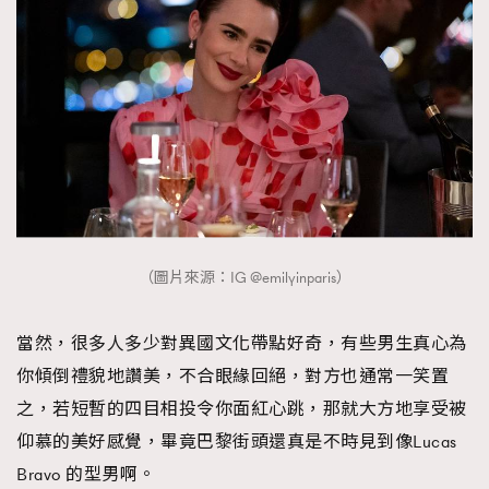
（圖片來源：IG @emilyinparis）
當然，很多人多少對異國文化帶點好奇，有些男生真心為
你傾倒禮貌地讚美，不合眼緣回絕，對方也通常一笑置
之，若短暫的四目相投令你面紅心跳，那就大方地享受被
仰慕的美好感覺，畢竟巴黎街頭還真是不時見到像Lucas
Bravo 的型男啊。