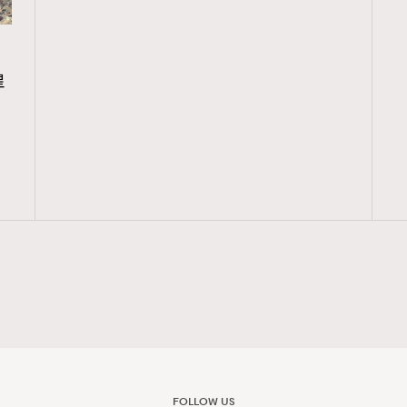
覽(
nmg.com.hk/privacy
) 閱讀本
皇
資訊，本人同意新傳媒集團使用
FOLLOW US