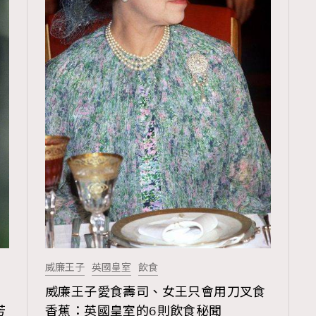
威廉王子
英國皇室
飲食
威廉王子愛食壽司、女王只會用刀叉食
芳
香蕉：英國皇室的6則飲食秘聞