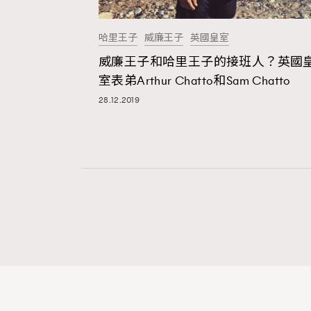
哈里王子
威廉王子
英國皇室
本人已詳閱並同意遵守本文列明條款及細則。 請瀏
威廉王子和哈里王子的接班人？英國
公司的私隱政策聲明。
室表弟Arthur Chatto和Sam Chatto
本人願意接收新傳媒集團的最新消息及其他宣傳
28.12.2019
本人的個人資料於任何推廣用途。