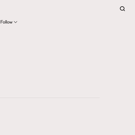
Follow
416
FigaroAstrology
424
FigaroBeauty
7
FigaroBeautyRitual
547
FigaroCeleb
281
FigaroCinéma
17
FigaroDigitalCover