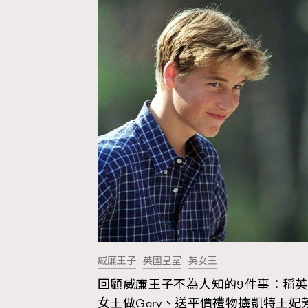
Hommes
威廉王子
英國皇室
英女王
回顧威廉王子不為人知的9件事：稱英
女王做Gary、送平價禮物擄凱特王妃