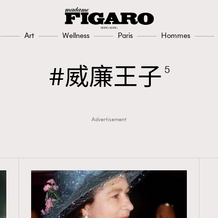
Art
Wellness
Paris
Hommes
TRENDING
威廉王子
5
3
AFrenchMind
1
DressLikeAParisienne
Advertisement
103
EmpowerF
191
FashionWeek
308
FigaroAesthetic