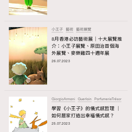
TRENDING
#FigaroExhibition 群星力撐MF X Leung Mo《See
AFrenchMind
3
You In My Dream》展覽
DressLikeAParisienne
1
小王子
藝術
藝術展覽
EmpowerF
103
8月香港必訪藝術展｜十大展覽推
介：小王子展覽、原田治首個海
FashionWeek
191
外展覽、麥樂雞四十週年展
FigaroAesthetic
308
26.07.2023
FigaroAstrology
416
FigaroBeauty
424
FigaroBeautyRitual
7
FigaroCeleb
547
#FigaroExhibition Wyman 揭曉 Figaro Exhibition
GiorgioArmani
Guerlain
ParfumerieTrésor
FigaroCinéma
281
第二站！
學習《小王子》的儀式感哲理 ｜
FigaroDigitalCover
17
如何居家打造出幸福儀式感？
FigaroExhibition
12
25.07.2023
FigaroExpert
1