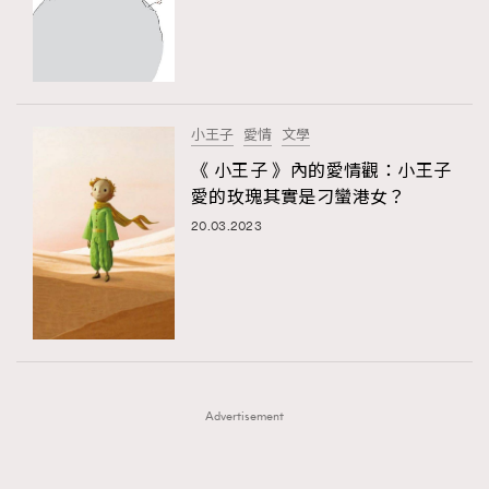
FigaroFrancais
41
FigaroGadget
1
FigaroHealth
647
TRENDING
FigaroHub
128
小王子
愛情
文學
AFrenchMind
FigaroIcon
DressLikeAParisienne
68
《 小王子 》內的愛情觀：小王子
法國五月French May專訪四位香港文藝代表
EmpowerF
FashionWeek
FigaroAesthetic
FigaroInsight
156
愛的玫瑰其實是刁蠻港女？
FigaroIssue
271
20.03.2023
FigaroJewellery
87
FigaroLifestyle
230
FigaroLove
89
FigaroMasterclass
20
FigaroMusic
90
Advertisement
FigaroStyle
89
#FigaroIssue 容祖兒封面專訪｜追逐歌手夢
FigaroSubculture
14