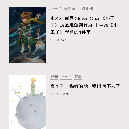
FigaroTalk
48
小王子
藝術家
香港創作
FigaroWatch
83
本地插畫家 Steven Choi 《小王
Grooming&Fitness
38
子》誠品雕塑創作展 ｜重讀《小
HommesFashion
2
王子》學會的4件事
HommeStyle
132
04.10.2021
NoBagNoLife
349
People
53
#FigaroIssue 專訪陳漢娜Hanna與Takuro｜模特
TheFrenchWay
145
情侶談愛情
VAxChowSangSang
4
專欄
小王子
文學
WatchesWonder&Beyond
21
夏季刊．編者的話 | 我們回不去了
WatchesWonder&Beyond
1
30.06.2020
向ChanelN°5致敬
1
大時代小事情
42
時尚熱話
537
時尚配飾
297