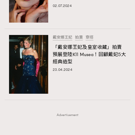
FigaroFrancais
41
02.07.2024
FigaroGadget
1
FigaroHealth
647
FigaroHub
128
戴安娜王妃
拍賣
穿搭
FigaroIcon
68
「戴安娜王妃及皇室收藏」拍賣
法國五月French May專訪四位香港文藝代表
FigaroInsight
156
預展登陸K11 Musea！回顧戴妃5大
經典造型
FigaroIssue
271
23.04.2024
FigaroJewellery
87
FigaroLifestyle
230
FigaroLove
89
FigaroMasterclass
20
FigaroMusic
90
Advertisement
FigaroStyle
89
#FigaroIssue 容祖兒封面專訪｜追逐歌手夢
FigaroSubculture
14