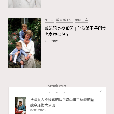
About us
Collaboration Opportunity
Disclaimer
Privacy
New Media Group
|
Madame Figaro editions:
France
|
Greece
Netflix
戴安娜王妃
英國皇室
|
Japan
|
Portugal
|
Spain
戴妃現身麥當勞 | 全為帶王子們食
老麥換公仔？
21.11.2019
Advertisement
bb安
法國女人不是真的瘦 ? 時尚博主私藏的顯
ife
瘦穿搭術大公開
術展香港
07.08.2025