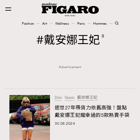
Fashion
Art
Wellness
Paris
Hommes
Fashion
戴安娜王妃
9
Art
Advertisement
Wellness
Karena Lam is On Our Cover
Paris
Dior
Gucci
戴安娜王妃
逝世27年帶貨力依舊高強！盤點
戴安娜王妃寵幸過的5款熱賣手袋
Hommes
30.08.2024