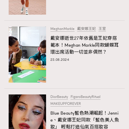
TRENDING
#FigaroExhibition 群星力撐MF X Leung Mo《See
AFrenchMind
3
You In My Dream》展覽
DressLikeAParisienne
1
MeghanMarkle
戴安娜王妃
王室
EmpowerF
103
戴安娜逝世27年依舊是王妃穿搭
範本！Meghan Markle同款蝴蝶耳
FashionWeek
191
環出席活動一切並非偶然？
FigaroAesthetic
308
23.08.2024
FigaroAstrology
416
FigaroBeauty
424
FigaroBeautyRitual
7
FigaroCeleb
547
#FigaroExhibition Wyman 揭曉 Figaro Exhibition
DiorBeauty
FigaroBeautyRitual
FigaroCinéma
281
第二站！
MAKEUPFOREVER
FigaroDigitalCover
17
Blue Beauty藍色熱潮崛起！Jenni
FigaroExhibition
12
e、戴安娜王妃同款「藍色美人魚
FigaroExpert
1
妝」 輕鬆打造仙氣百搭妝容