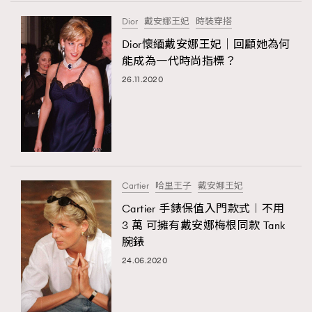
FigaroTalk
48
TRENDING
Dior
戴安娜王妃
時裝穿搭
FigaroWatch
83
AFrenchMind
DressLikeAParisienne
Dior懷緬戴安娜王妃｜回顧她為何
Grooming&Fitness
38
EmpowerF
FashionWeek
FigaroAesthetic
能成為一代時尚指標？
HommesFashion
2
26.11.2020
HommeStyle
132
NoBagNoLife
349
People
53
#FigaroIssue 專訪陳漢娜Hanna與Takuro｜模特
TheFrenchWay
145
情侶談愛情
VAxChowSangSang
4
Cartier
哈里王子
戴安娜王妃
WatchesWonder&Beyond
21
Cartier 手錶保值入門款式︱不用
WatchesWonder&Beyond
1
3 萬 可擁有戴安娜梅根同款 Tank
向ChanelN°5致敬
腕錶
1
24.06.2020
大時代小事情
42
時尚熱話
537
時尚配飾
297