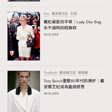
時裝心理學
2
當巨蟹座遇上處女座 Tyson Yoshi x 林家謙
煲劇日常
334
Dior
戴安娜王妃
手袋
玩物壯志
1
戴妃最愛的手袋｜Lady Dior Bag
永不過時的經典款
30.12.2019
本人已詳閱並同意遵守本文列明條款及細則。 請瀏覽
ToryBurch
戴安娜王妃
時裝週
(
nmg.com.hk/privacy
) 閱讀本公司的私隱政策聲明。
本人願意接收新傳媒集團的最新消息及其他宣傳資訊，本人同意
Tory Burch重塑80年代的美好︱戴
新傳媒集團使用本人的個人資料於任何推廣用途。
安娜王妃成為靈感繆思
09.12.2019