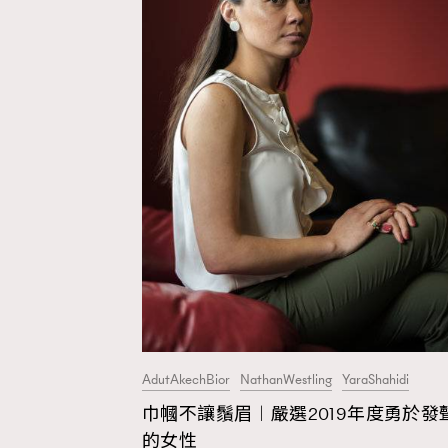
AdutAkechBior
NathanWestling
YaraShahidi
巾幗不讓鬚眉︱嚴選2019年度勇於發
AFrenchMind
D
的女性