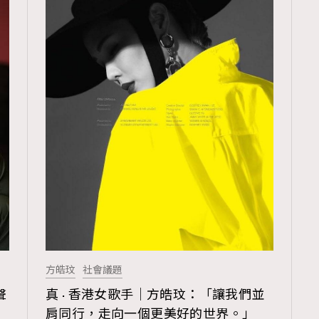
方皓玟
社會議題
TRENDING
聲
真 · 香港女歌手｜方皓玟：「讓我們並
ressLikeAParisienne
Empower
肩同行，走向一個更美好的世界。」