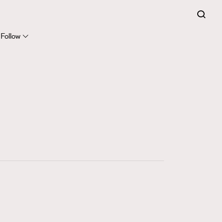
FigaroExpert
41
FigaroFrancais
Follow
1
FigaroGadget
647
FigaroHealth
128
FigaroHub
68
FigaroIcon
156
FigaroInsight
271
FigaroIssue
87
FigaroJewellery