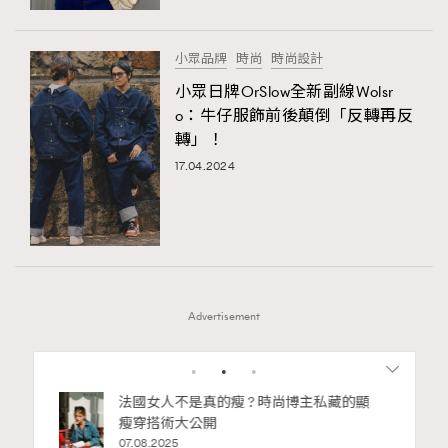
小眾品牌
時尚
時尚設計
小眾日牌OrSlow全新副線Wolsr
o：牛仔服飾前後顛倒「反轉再反
轉」！
17.04.2024
Advertisement
1
2
3
4
5
6
7
私藏的顯
別再用酒精消毒皮革！6個清潔手袋小技
巧，讓你更愛惜你的手袋
02.06.2025