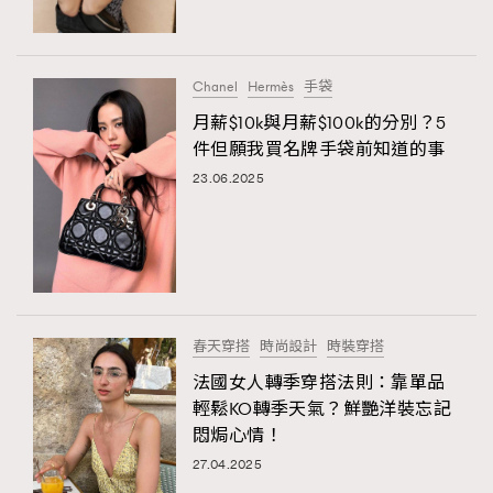
About us
Collaboration Opportunity
Disclaimer
Privacy
New Media Group
|
Madame Figaro editions:
France
|
Greece
Chanel
Hermès
手袋
|
Japan
|
Portugal
|
Spain
月薪$10k與月薪$100k的分別？5
件但願我買名牌手袋前知道的事
23.06.2025
春天穿搭
時尚設計
時裝穿搭
法國女人轉季穿搭法則：靠單品
輕鬆KO轉季天氣？鮮艷洋裝忘記
悶焗心情！
27.04.2025