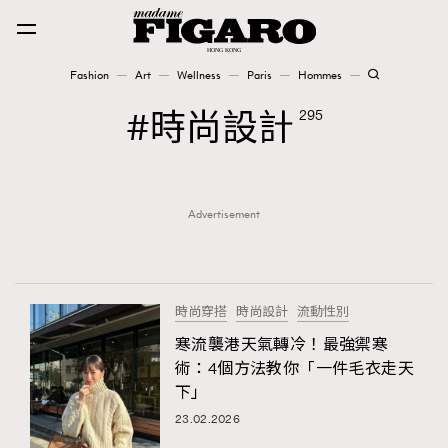
Fashion
Art
Wellness
Paris
Hommes
Fashion
時尚設計
295
Art
Advertisement
Wellness
Karena Lam is On Our Cover
Paris
時尚穿搭
時尚設計
流動性別
寒流襲港天氣轉冷！最強禦寒
術：4個方法教你「一件毛衣走天
Hommes
下」
23.02.2026