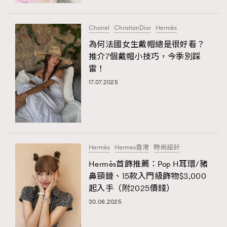
時裝心理學
2
當巨蟹座遇上處女座 Tyson Yoshi x 林家謙
煲劇日常
334
Chanel
ChristianDior
Hermès
玩物壯志
1
為何法國女生戴帽總是很好看？
推介7個戴帽小技巧，今季別踩
雷！
17.07.2025
本人已詳閱並同意遵守本文列明條款及細則。 請瀏覽
Hermès
Hermes香港
時尚設計
(
nmg.com.hk/privacy
) 閱讀本公司的私隱政策聲明。
本人願意接收新傳媒集團的最新消息及其他宣傳資訊，本人同意
Hermès首飾推薦：Pop H耳環/豬
新傳媒集團使用本人的個人資料於任何推廣用途。
鼻頸鏈、15款入門級飾物$3,000
起入手（附2025價錢）
30.06.2025