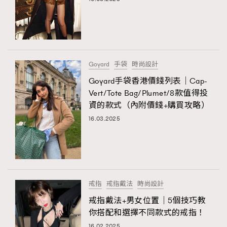
Goyard
手袋
時尚設計
Goyard手袋香港價錢列表｜Cap-
Vert/Tote Bag/Plumet/8款值得投
資的款式（內附價錢+購買攻略）
16.03.2025
TRENDING
AFrenchMind
DressLikeAParisienne
EmpowerF
FashionWeek
FigaroAesthetic
戒指
戒指戴法
時尚設計
戒指戴法+男女位置｜5個技巧教
你搭配和選擇不同款式的戒指！
16.02.2025