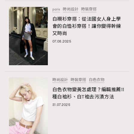
FigaroTalk
48
paris
時尚設計
時裝穿搭
FigaroWatch
83
白襯衫穿搭：從法國女人身上學
Grooming&Fitness
38
會的白恤衫穿搭！讓你變得幹練
HommesFashion
2
又時尚
HommeStyle
132
07.08.2025
NoBagNoLife
349
People
53
#FigaroIssue 專訪陳漢娜Hanna與Takuro｜模特
TheFrenchWay
145
情侶談愛情
VAxChowSangSang
4
時尚設計
時裝穿搭
白色衣物
WatchesWonder&Beyond
21
白色衣物變黃怎處理？編輯推薦11
WatchesWonder&Beyond
1
種白裇衫、白T裇去污漬方法
向ChanelN°5致敬
1
31.07.2025
大時代小事情
42
時尚熱話
537
時尚配飾
297