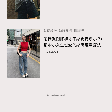
FigaroFrancais
41
FigaroGadget
1
FigaroHealth
647
FigaroHub
128
時尚設計
時裝穿搭
闊腳褲
FigaroIcon
68
怎樣買闊腳褲才不顯臀寬矮小？6
法國五月French May專訪四位香港文藝代表
FigaroInsight
156
招嬌小女生也愛的顯高瘦穿搭法
FigaroIssue
271
11.08.2025
FigaroJewellery
87
FigaroLifestyle
230
FigaroLove
89
FigaroMasterclass
20
FigaroMusic
90
Advertisement
FigaroStyle
89
#FigaroIssue 容祖兒封面專訪｜追逐歌手夢
FigaroSubculture
14