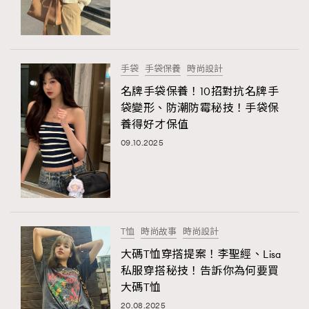
TRENDING
#FigaroExhibition 群星力撐MF X Leung Mo《See
AFrenchMind
3
You In My Dream》展覽
DressLikeAParisienne
1
手袋
手袋保養
時尚設計
EmpowerF
103
名牌手袋保養！10招對抗名牌手
袋變形、防潮防霉秘技！手袋保
FashionWeek
191
養得好才保值
FigaroAesthetic
308
09.10.2025
FigaroAstrology
416
FigaroBeauty
424
FigaroBeautyRitual
7
FigaroCeleb
547
#FigaroExhibition Wyman 揭曉 Figaro Exhibition
T恤
時尚故事
時尚設計
FigaroCinéma
281
第二站！
大碼T恤穿撘提案！李聖經、Lisa
FigaroDigitalCover
17
私服穿搭秘技！告訴你為何要買
FigaroExhibition
12
大碼T恤
FigaroExpert
1
20.08.2025