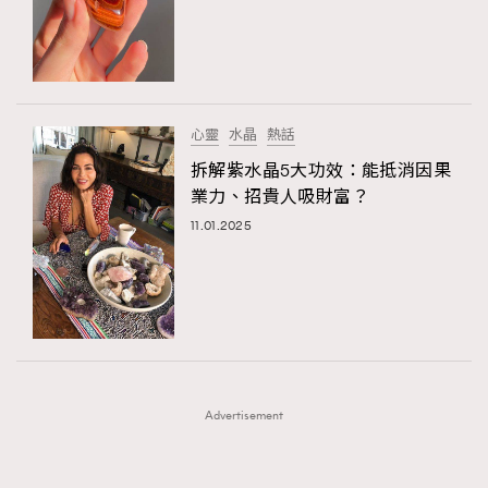
FigaroFrancais
41
FigaroGadget
1
FigaroHealth
647
FigaroHub
128
心靈
水晶
熱話
FigaroIcon
68
拆解紫水晶5大功效：能抵消因果
法國五月French May專訪四位香港文藝代表
FigaroInsight
156
業力、招貴人吸財富？
FigaroIssue
271
11.01.2025
TRENDING
FigaroJewellery
87
AFrenchMind
DressLikeAParisienne
FigaroLifestyle
230
EmpowerF
FashionWeek
FigaroAesthetic
FigaroLove
89
FigaroMasterclass
20
FigaroMusic
90
Advertisement
FigaroStyle
89
#FigaroIssue 容祖兒封面專訪｜追逐歌手夢
FigaroSubculture
14