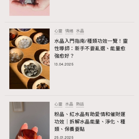
TRENDING
#FigaroExhibition 群星力撐MF X Leung Mo《See
AFrenchMind
3
You In My Dream》展覽
DressLikeAParisienne
1
心靈
情緒
水晶
EmpowerF
103
水晶入門指南/種類功效一覽！靈
性導師：新手不要亂選、能量愈
FashionWeek
191
強愈好？
FigaroAesthetic
308
13.04.2025
FigaroAstrology
416
FigaroBeauty
424
FigaroBeautyRitual
7
FigaroCeleb
547
#FigaroExhibition Wyman 揭曉 Figaro Exhibition
心靈
水晶
熱話
FigaroCinéma
281
第二站！
粉晶、紅水晶有助愛情和催財運
FigaroDigitalCover
17
功效｜拆解水晶能量、淨化、種
FigaroExhibition
12
類、保養要點
FigaroExpert
1
25.01.2025