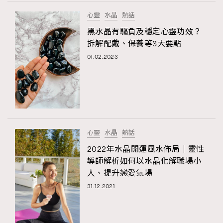
FigaroTalk
48
心靈
水晶
熱話
FigaroWatch
83
黑水晶有驅負及穩定心靈功效？
Grooming&Fitness
38
拆解配戴、保養等3大要點
HommesFashion
2
01.02.2023
HommeStyle
132
NoBagNoLife
349
People
53
#FigaroIssue 專訪陳漢娜Hanna與Takuro｜模特
TheFrenchWay
145
情侶談愛情
VAxChowSangSang
4
心靈
水晶
熱話
WatchesWonder&Beyond
21
2022年水晶開運風水佈局｜靈性
WatchesWonder&Beyond
1
導師解析如何以水晶化解職場小
向ChanelN°5致敬
人、提升戀愛氣場
1
31.12.2021
大時代小事情
42
時尚熱話
537
時尚配飾
297