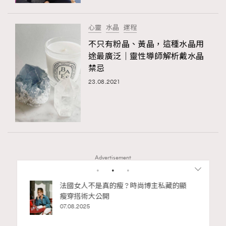
時裝心理學
2
當巨蟹座遇上處女座 Tyson Yoshi x 林家謙
煲劇日常
334
心靈
水晶
運程
玩物壯志
1
不只有粉晶、黃晶，這種水晶用
途最廣泛｜靈性導師解析戴水晶
禁忌
23.08.2021
本人已詳閱並同意遵守本文列明條款及細則。 請瀏覽
(
nmg.com.hk/privacy
) 閱讀本公司的私隱政策聲明。
Advertisement
本人願意接收新傳媒集團的最新消息及其他宣傳資訊，本人同意
新傳媒集團使用本人的個人資料於任何推廣用途。
bb安
法國女人不是真的瘦 ? 時尚博主私藏的顯
ife
瘦穿搭術大公開
術展香港
07.08.2025