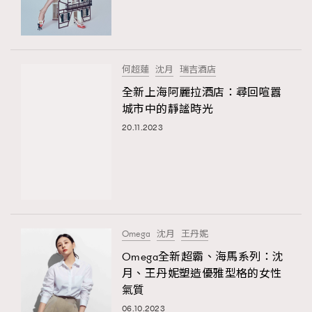
TRENDING
#FigaroExhibition 群星力撐MF X Leung Mo《See
AFrenchMind
3
You In My Dream》展覽
DressLikeAParisienne
1
何超蓮
沈月
瑞吉酒店
EmpowerF
103
全新上海阿麗拉酒店：尋回喧囂
城市中的靜謐時光
FashionWeek
191
20.11.2023
FigaroAesthetic
308
FigaroAstrology
416
FigaroBeauty
424
FigaroBeautyRitual
7
FigaroCeleb
547
#FigaroExhibition Wyman 揭曉 Figaro Exhibition
Omega
沈月
王丹妮
FigaroCinéma
281
第二站！
Omega全新超霸、海馬系列：沈
FigaroDigitalCover
17
月、王丹妮塑造優雅型格的女性
FigaroExhibition
12
氣質
TRENDING
FigaroExpert
1
06.10.2023