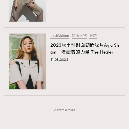
FigaroFrancais
41
AFrenchMind
DressLikeAParisienne
FigaroGadget
1
EmpowerF
FashionWeek
FigaroAesthetic
FigaroHealth
647
FigaroHub
128
LouisVuitton
封面人物
專訪
FigaroIcon
68
2023秋季刊封面訪問沈月Ayla Sh
法國五月French May專訪四位香港文藝代表
FigaroInsight
156
am：治癒者的力量 The Healer
FigaroIssue
271
31.08.2023
FigaroJewellery
87
FigaroLifestyle
230
FigaroLove
89
FigaroMasterclass
20
FigaroMusic
90
Advertisement
FigaroStyle
89
#FigaroIssue 容祖兒封面專訪｜追逐歌手夢
FigaroSubculture
14