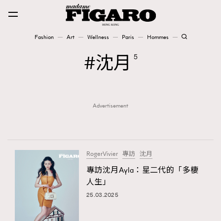
Fashion
Art
Wellness
Paris
Hommes
Fashion
沈月
5
Art
Advertisement
Wellness
Karena Lam is On Our Cover
Paris
RogerVivier
專訪
沈月
專訪沈月Ayla：星二代的「多棲
人生」
Hommes
25.03.2025