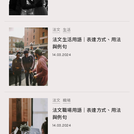
TRENDING
#FigaroExhibition 群星力撐MF X Leung Mo《See
AFrenchMind
3
You In My Dream》展覽
DressLikeAParisienne
1
法文
生活
EmpowerF
103
法文生活用語｜表達方式、用法
與例句
FashionWeek
191
14.03.2024
FigaroAesthetic
308
FigaroAstrology
417
FigaroBeauty
424
FigaroBeautyRitual
7
FigaroCeleb
547
#FigaroExhibition Wyman 揭曉 Figaro Exhibition
法文
職場
FigaroCinéma
281
第二站！
法文職場用語｜表達方式、用法
FigaroDigitalCover
17
與例句
FigaroExhibition
12
14.03.2024
FigaroExpert
1