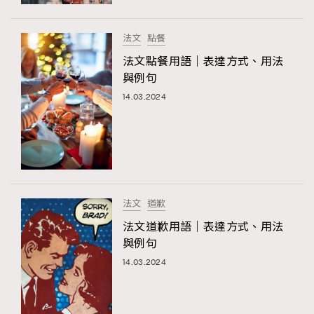
時裝心理學
2
當巨蟹座遇上處女座 Tyson Yoshi x 林家謙
煲劇日常
334
法文
點餐
玩物壯志
1
法文點餐用語｜表達方式、用法
與例句
14.03.2024
本人已詳閱並同意遵守本文列明條款及細則。 請瀏覽
法文
道歉
(
nmg.com.hk/privacy
) 閱讀本公司的私隱政策聲明。
本人願意接收新傳媒集團的最新消息及其他宣傳資訊，本人同意
法文道歉用語｜表達方式、用法
新傳媒集團使用本人的個人資料於任何推廣用途。
與例句
14.03.2024