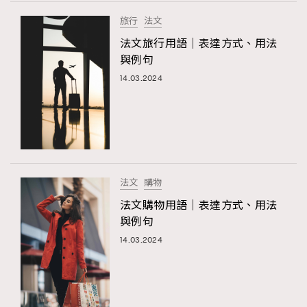
FigaroTalk
48
旅行
法文
FigaroWatch
83
法文旅行用語｜表達方式、用法
Grooming&Fitness
38
與例句
HommesFashion
2
14.03.2024
HommeStyle
132
NoBagNoLife
349
People
53
#FigaroIssue 專訪陳漢娜Hanna與Takuro｜模特
TheFrenchWay
145
情侶談愛情
VAxChowSangSang
4
法文
購物
WatchesWonder&Beyond
21
法文購物用語｜表達方式、用法
WatchesWonder&Beyond
1
與例句
向ChanelN°5致敬
1
14.03.2024
大時代小事情
42
時尚熱話
537
時尚配飾
297