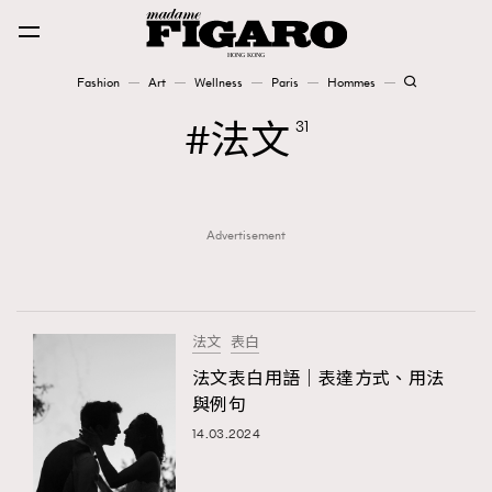
Fashion
Art
Wellness
Paris
Hommes
Fashion
法文
31
Art
Advertisement
Wellness
Karena Lam is On Our Cover
Paris
法文
表白
法文表白用語｜表達方式、用法
與例句
Hommes
14.03.2024