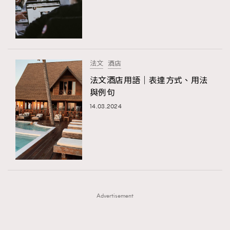
FigaroFrancais
41
FigaroGadget
1
FigaroHealth
647
FigaroHub
128
法文
酒店
FigaroIcon
68
法文酒店用語｜表達方式、用法
法國五月French May專訪四位香港文藝代表
FigaroInsight
156
與例句
FigaroIssue
271
14.03.2024
FigaroJewellery
87
FigaroLifestyle
230
FigaroLove
89
FigaroMasterclass
20
FigaroMusic
90
Advertisement
FigaroStyle
89
#FigaroIssue 容祖兒封面專訪｜追逐歌手夢
FigaroSubculture
14