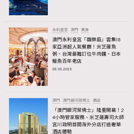
TRENDING
#FigaroExhibition 群星力撐MF X Leung Mo《See
AFrenchMind
3
You In My Dream》展覽
DressLikeAParisienne
1
永利皇宮
澳門
美食
EmpowerF
103
澳門永利皇宮「馥樂庭」雲集18
家亞洲超人氣餐廳！米芝蓮魚
FashionWeek
191
粥、台灣最難訂位牛肉麵、日本
FigaroAesthetic
308
鰻魚百年老店
FigaroAstrology
416
05.05.2025
FigaroBeauty
424
FigaroBeautyRitual
7
FigaroCeleb
547
#FigaroExhibition Wyman 揭曉 Figaro Exhibition
澳門
澳門銀河萊佛士
酒店
FigaroCinéma
281
第二站！
「澳門銀河萊佛士」隆重開幕！2
FigaroDigitalCover
17
4小時管家服務、米芝蓮壽司大師
FigaroExhibition
12
宮川政明首間海外分店打造奢華
FigaroExpert
1
酒店體驗