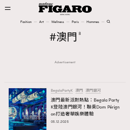
Fashion
Art
Wellness
Paris
Hommes
Fashion
澳門
8
Art
Advertisement
Wellness
Karena Lam is On Our Cover
Paris
BegalaPartyK
澳門
澳門銀河
澳門最新派對熱點：Begala Party
K登陸澳門銀河！聯乘Dom Pérign
Hommes
on打造奢華娛樂體驗
05.12.2025