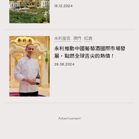
FigaroFrancais
41
18.12.2024
FigaroGadget
1
FigaroHealth
647
FigaroHub
128
永利皇宮
澳門
紅酒
FigaroIcon
68
永利推動中國葡萄酒國際市場發
法國五月French May專訪四位香港文藝代表
FigaroInsight
156
展，點燃全球舌尖的熱情！
FigaroIssue
271
26.06.2024
FigaroJewellery
87
FigaroLifestyle
230
FigaroLove
89
FigaroMasterclass
20
TRENDING
FigaroMusic
90
AFrenchMind
DressLikeAParisienne
Advertisement
FigaroStyle
89
EmpowerF
FashionWeek
FigaroAesthetic
#FigaroIssue 容祖兒封面專訪｜追逐歌手夢
FigaroSubculture
14