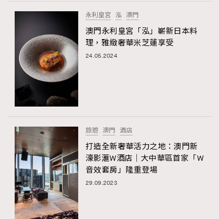
FigaroTalk
48
永利皇宮
泓
澳門
FigaroWatch
83
澳門永利皇宮「泓」嶄新日本料
Grooming&Fitness
38
理，雅緻奢華米芝蓮享受
HommesFashion
2
24.05.2024
HommeStyle
132
NoBagNoLife
349
People
53
#FigaroIssue 專訪陳漢娜Hanna與Takuro｜模特
TheFrenchWay
145
情侶談愛情
VAxChowSangSang
4
旅遊
澳門
酒店
WatchesWonder&Beyond
21
打造全新奢華活力之地：澳門新
WatchesWonder&Beyond
1
濠影滙W酒店｜大中華區首家「W
向ChanelN°5致敬
音效套房」隆重登場
1
29.09.2023
大時代小事情
42
時尚熱話
537
時尚配飾
297