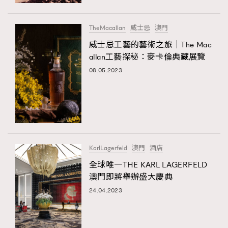
時裝心理學
2
當巨蟹座遇上處女座 Tyson Yoshi x 林家謙
煲劇日常
334
TheMacallan
威士忌
澳門
玩物壯志
1
威士忌工藝的藝術之旅｜The Mac
allan工藝探秘：麥卡倫典藏展覽
08.05.2023
本人已詳閱並同意遵守本文列明條款及細則。 請瀏覽
KarlLagerfeld
澳門
酒店
(
nmg.com.hk/privacy
) 閱讀本公司的私隱政策聲明。
本人願意接收新傳媒集團的最新消息及其他宣傳資訊，本人同意
全球唯一THE KARL LAGERFELD
新傳媒集團使用本人的個人資料於任何推廣用途。
澳門即將舉辦盛大慶典
24.04.2023