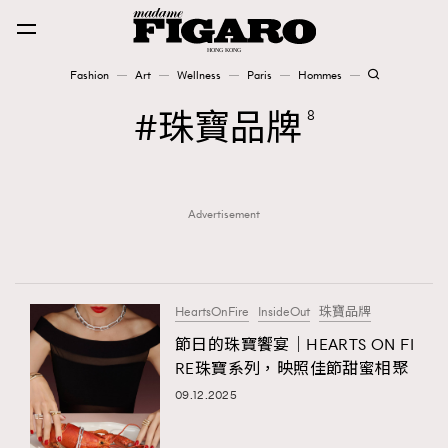
Fashion
Art
Wellness
Paris
Hommes
Fashion
珠寶品牌
8
Art
Advertisement
Wellness
Karena Lam is On Our Cover
Paris
HeartsOnFire
InsideOut
珠寶品牌
節日的珠寶饗宴｜HEARTS ON FI
RE珠寶系列，映照佳節甜蜜相聚
Hommes
09.12.2025