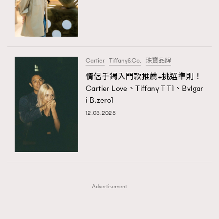
FigaroFrancais
41
FigaroGadget
1
FigaroHealth
647
FigaroHub
128
Cartier
Tiffany&Co.
珠寶品牌
FigaroIcon
68
情侶手鐲入門款推薦+挑選準則！
法國五月French May專訪四位香港文藝代表
FigaroInsight
156
Cartier Love、Tiffany T T1、Bvlgar
i B.zero1
FigaroIssue
271
12.03.2025
FigaroJewellery
87
FigaroLifestyle
230
FigaroLove
89
FigaroMasterclass
20
TRENDING
FigaroMusic
90
AFrenchMind
DressLikeAParisienne
Advertisement
FigaroStyle
89
EmpowerF
FashionWeek
FigaroAesthetic
#FigaroIssue 容祖兒封面專訪｜追逐歌手夢
FigaroSubculture
14