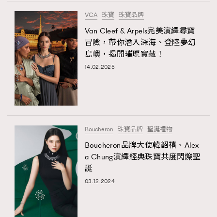
FigaroTalk
48
VCA
珠寶
珠寶品牌
FigaroWatch
83
Van Cleef & Arpels完美演繹尋寶
Grooming&Fitness
38
冒險，帶你潛入深海、登陸夢幻
HommesFashion
2
島嶼，揭開璀璨寶藏！
HommeStyle
132
14.02.2025
NoBagNoLife
349
People
53
#FigaroIssue 專訪陳漢娜Hanna與Takuro｜模特
TheFrenchWay
145
情侶談愛情
VAxChowSangSang
4
Boucheron
珠寶品牌
聖誕禮物
WatchesWonder&Beyond
21
Boucheron品牌大使韓韶禧、Alex
WatchesWonder&Beyond
1
a Chung演繹經典珠寶共度閃爍聖
向ChanelN°5致敬
誕
1
03.12.2024
大時代小事情
42
時尚熱話
537
時尚配飾
297