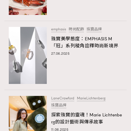
TRENDING
#FigaroExhibition 群星力撐MF X Leung Mo《See
AFrenchMind
3
You In My Dream》展覽
DressLikeAParisienne
1
emphasis
時尚配飾
珠寶品牌
EmpowerF
103
珠寶美學態度：EMPHASIS M
「冠」系列稜角詮釋時尚新境界
FashionWeek
191
27.06.2025
FigaroAesthetic
308
FigaroAstrology
416
FigaroBeauty
424
FigaroBeautyRitual
7
FigaroCeleb
547
#FigaroExhibition Wyman 揭曉 Figaro Exhibition
LaneCrawford
MarieLichtenberg
FigaroCinéma
281
第二站！
珠寶品牌
FigaroDigitalCover
17
探索珠寶的靈魂！Marie Lichtenbe
FigaroExhibition
12
rg的設計藝術與傳承故事
FigaroExpert
1
11.06.2025