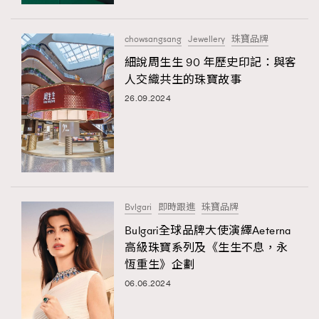
時裝心理學
2
當巨蟹座遇上處女座 Tyson Yoshi x 林家謙
煲劇日常
334
chowsangsang
Jewellery
珠寶品牌
玩物壯志
1
細說周生生 90 年歷史印記：與客
人交織共生的珠寶故事
26.09.2024
本人已詳閱並同意遵守本文列明條款及細則。 請瀏覽
Bvlgari
即時跟進
珠寶品牌
(
nmg.com.hk/privacy
) 閱讀本公司的私隱政策聲明。
本人願意接收新傳媒集團的最新消息及其他宣傳資訊，本人同意
Bulgari全球品牌大使演繹Aeterna
新傳媒集團使用本人的個人資料於任何推廣用途。
高級珠寶系列及《生生不息，永
恆重生》企劃
06.06.2024