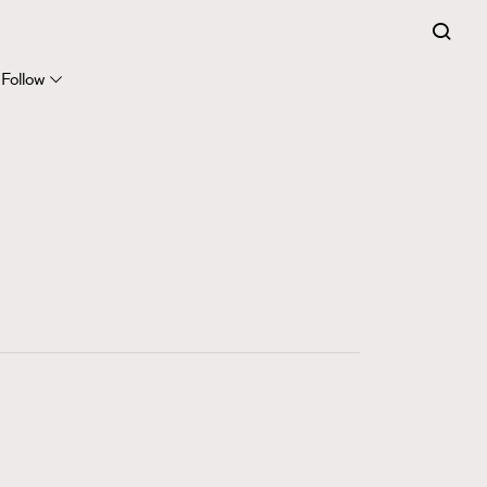
281
FigaroCinéma
Follow
17
FigaroDigitalCover
12
FigaroExhibition
1
FigaroExpert
41
FigaroFrancais
1
FigaroGadget
647
FigaroHealth
128
FigaroHub