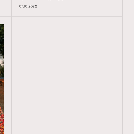
07.10.2022
TRENDING
ressLikeAParisienne
Empower
FigaroAesthetic