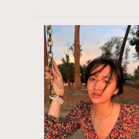
AFrenchMind
D