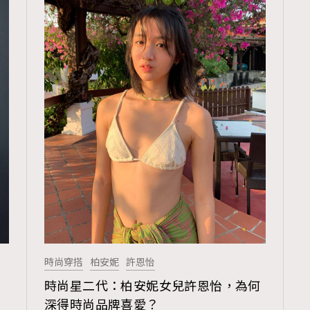
時尚穿搭
柏安妮
許恩怡
時尚星二代：柏安妮女兒許恩怡，為何
深得時尚品牌喜愛？