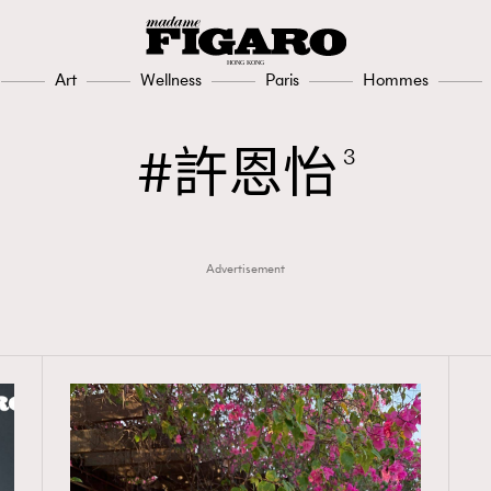
308
FigaroAesthetic
Art
Wellness
Paris
Hommes
許恩怡
3
Advertisement