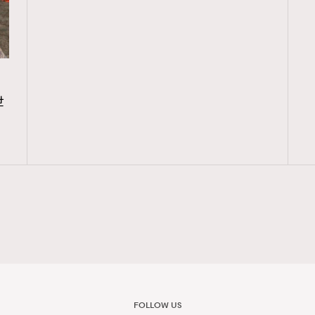
世
FOLLOW US