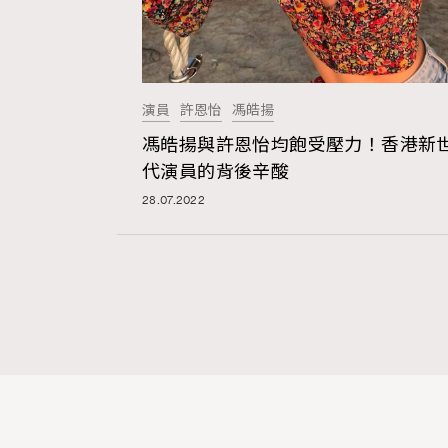
演員
許恩怡
馮皓揚
馮皓揚與許恩怡均飽受壓力！香港新
代演員的背後辛酸
28.07.2022