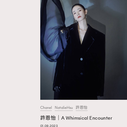
Chanel
NatalieHsu
許恩怡
許恩怡｜A Whimsical Encounter
01.09.2023