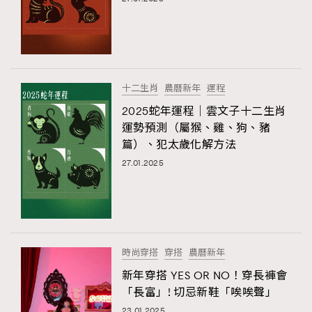
十二生肖
農曆新年
運程
2025蛇年運程｜雲文子十二生肖
運勢預測（屬猴、雞、狗、豬
篇）、犯太歲化解方法
27.01.2025
時尚穿搭
穿搭
農曆新年
新年穿搭 YES OR NO！穿長褲會
「長富」! 切忌新鞋「唉唉聲」
23.01.2025