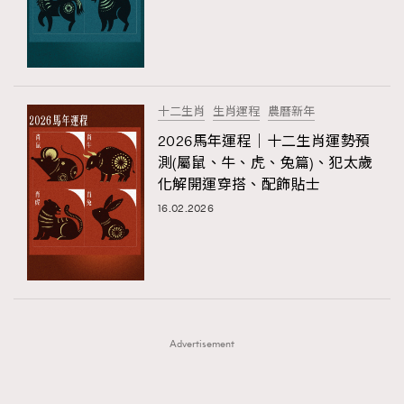
FigaroFrancais
41
FigaroGadget
1
FigaroHealth
647
FigaroHub
128
十二生肖
生肖運程
農曆新年
FigaroIcon
68
2026馬年運程｜十二生肖運勢預
法國五月French May專訪四位香港文藝代表
FigaroInsight
156
測(屬鼠、牛、虎、兔篇)、犯太歲
化解開運穿搭、配飾貼士
FigaroIssue
271
16.02.2026
FigaroJewellery
87
FigaroLifestyle
230
FigaroLove
89
FigaroMasterclass
20
FigaroMusic
90
Advertisement
FigaroStyle
89
#FigaroIssue 容祖兒封面專訪｜追逐歌手夢
FigaroSubculture
14