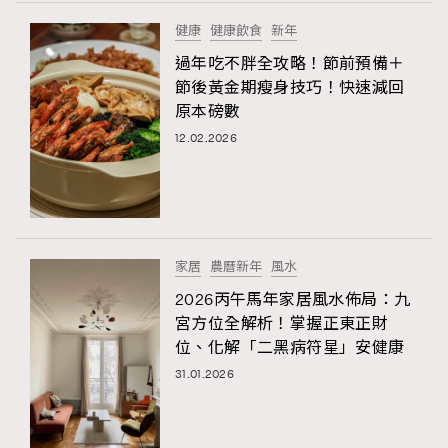
FigaroTalk
48
健康
健康飲食
新年
FigaroWatch
83
過年吃不胖全攻略！節前預備＋
Grooming&Fitness
38
節後黃金期瘦身技巧！快速減回
HommesFashion
2
原本磅數
HommeStyle
132
12.02.2026
NoBagNoLife
349
People
53
#FigaroIssue 專訪陳漢娜Hanna與Takuro｜模特
TheFrenchWay
145
情侶談愛情
VAxChowSangSang
4
家居
農曆新年
風水
WatchesWonder&Beyond
21
2026丙午馬年家居風水佈局：九
WatchesWonder&Beyond
1
宮方位全解析！掌握正東正財
向ChanelN°5致敬
位、化解「二黑病符星」安健康
1
31.01.2026
大時代小事情
42
時尚熱話
537
時尚配飾
297