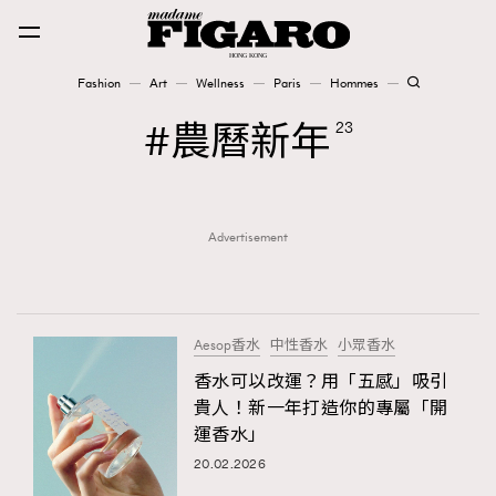
Fashion
Art
Wellness
Paris
Hommes
Fashion
農曆新年
23
Art
Advertisement
Wellness
Karena Lam is On Our Cover
Paris
Aesop香水
中性香水
小眾香水
香水可以改運？用「五感」吸引
貴人！新一年打造你的專屬「開
Hommes
運香水」
20.02.2026