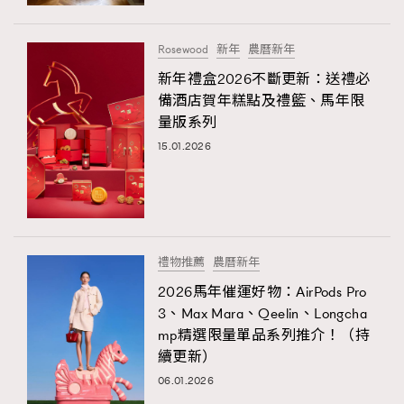
時裝心理學
2
當巨蟹座遇上處女座 Tyson Yoshi x 林家謙
煲劇日常
334
Rosewood
新年
農曆新年
玩物壯志
1
新年禮盒2026不斷更新：送禮必
備酒店賀年糕點及禮籃、馬年限
量版系列
15.01.2026
本人已詳閱並同意遵守本文列明條款及細則。 請瀏覽
禮物推薦
農曆新年
(
nmg.com.hk/privacy
) 閱讀本公司的私隱政策聲明。
本人願意接收新傳媒集團的最新消息及其他宣傳資訊，本人同意
2026馬年催運好物：AirPods Pro
新傳媒集團使用本人的個人資料於任何推廣用途。
3、Max Mara、Qeelin、Longcha
mp精選限量單品系列推介！（持
續更新）
06.01.2026