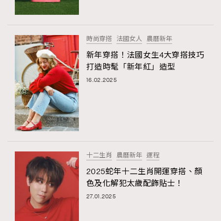
About us
Collaboration Opportunity
Disclaimer
Privacy
New Media Group
|
Madame Figaro editions:
France
|
Greece
時尚穿搭
法國女人
農曆新年
|
Japan
|
Portugal
|
Spain
新年穿搭！法國女生4大穿搭技巧
打造時髦「新年紅」造型
16.02.2025
十二生肖
農曆新年
運程
2025蛇年十二生肖開運穿搭、顏
色及化解犯太歲配飾貼士！
27.01.2025