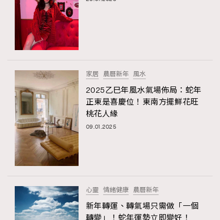
家居
農曆新年
風水
2025乙巳年風水氣場佈局：蛇年
正東是喜慶位！東南方擺鮮花旺
桃花人緣
09.01.2025
心靈
情緒健康
農曆新年
新年轉運、轉氣場只需做「一個
轉變」！蛇年運勢立即變好！