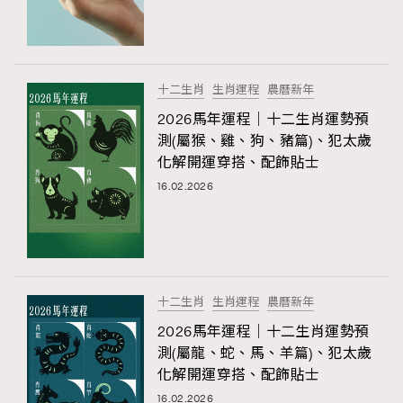
TRENDING
#FigaroExhibition 群星力撐MF X Leung Mo《See
AFrenchMind
3
You In My Dream》展覽
DressLikeAParisienne
1
十二生肖
生肖運程
農曆新年
EmpowerF
103
2026馬年運程｜十二生肖運勢預
測(屬猴、雞、狗、豬篇)、犯太歲
FashionWeek
191
化解開運穿搭、配飾貼士
FigaroAesthetic
308
16.02.2026
FigaroAstrology
416
FigaroBeauty
424
FigaroBeautyRitual
7
FigaroCeleb
547
#FigaroExhibition Wyman 揭曉 Figaro Exhibition
十二生肖
生肖運程
農曆新年
FigaroCinéma
281
第二站！
2026馬年運程｜十二生肖運勢預
FigaroDigitalCover
17
測(屬龍、蛇、馬、羊篇)、犯太歲
FigaroExhibition
12
化解開運穿搭、配飾貼士
FigaroExpert
1
16.02.2026