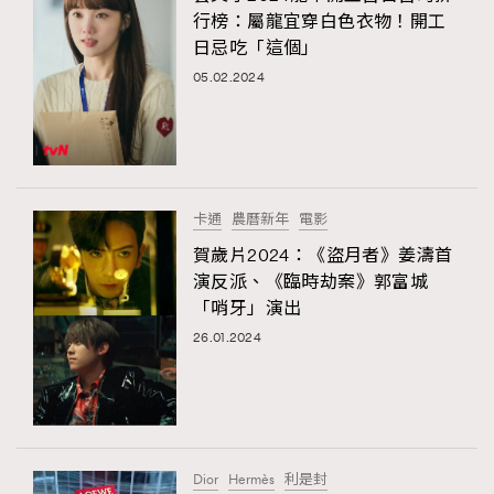
行榜：屬龍宜穿白色衣物！開工
日忌吃「這個」
05.02.2024
卡通
農曆新年
電影
賀歲片2024：《盜月者》姜濤首
演反派、《臨時劫案》郭富城
「哨牙」演出
26.01.2024
Dior
Hermès
利是封