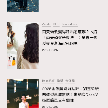
TRENDING
#FigaroExhibition 群星力撐MF X Leung Mo《See
AFrenchMind
3
You In My Dream》展覽
DressLikeAParisienne
1
Aveda
GHD
LeonorGreyl
EmpowerF
103
雨天頭髮變得好塌怎麼辦？ 5招
「雨天頭髮急救法」：單靠一隻
FashionWeek
191
髮夾令瀏海起死回生
FigaroAesthetic
308
29.04.2025
FigaroAstrology
415
FigaroBeauty
424
FigaroBeautyRitual
7
FigaroCeleb
547
#FigaroExhibition Wyman 揭曉 Figaro Exhibition
時尚點評
造型
金像獎
FigaroCinéma
281
第二站！
2025金像獎時尚點評：劉嘉玲玩
FigaroDigitalCover
17
味造型再成焦點！朱柏康Deep V
FigaroExhibition
12
造型簡單又有個性
FigaroExpert
1
28.04.2025