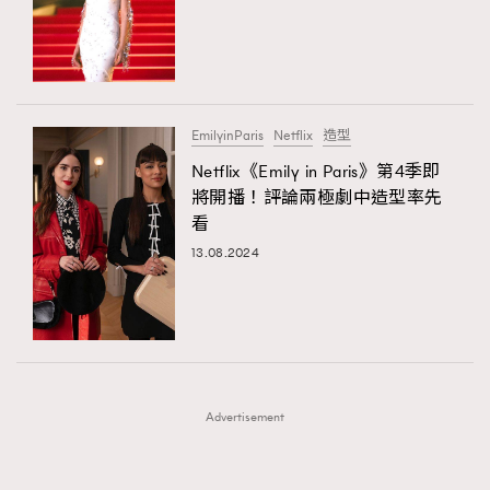
FigaroFrancais
41
FigaroGadget
1
FigaroHealth
647
FigaroHub
128
EmilyinParis
Netflix
造型
FigaroIcon
68
Netflix《Emily in Paris》第4季即
法國五月French May專訪四位香港文藝代表
FigaroInsight
156
將開播！評論兩極劇中造型率先
看
FigaroIssue
270
13.08.2024
FigaroJewellery
86
FigaroLifestyle
230
FigaroLove
89
FigaroMasterclass
20
FigaroMusic
90
Advertisement
FigaroStyle
89
#FigaroIssue 容祖兒封面專訪｜追逐歌手夢
FigaroSubculture
14