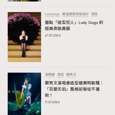
時裝心理學
2
當巨蟹座遇上處女座 Tyson Yoshi x 林家謙
煲劇日常
334
LadyGaga
最佳服裝造型設計
造型
玩物壯志
1
盤點「造型狂人」Lady Gaga 的
經典奇裝異服
27.07.2024
本人已詳閱並同意遵守本文列明條款及細則。 請瀏覽
演唱會
造型
鄭秀文
(
nmg.com.hk/privacy
) 閱讀本公司的私隱政策聲明。
本人願意接收新傳媒集團的最新消息及其他宣傳資訊，本人同意
鄭秀文演唱會造型媲美時裝騷：
新傳媒集團使用本人的個人資料於任何推廣用途。
「百變天后」風格前衛從不撞
款！
17.07.2024