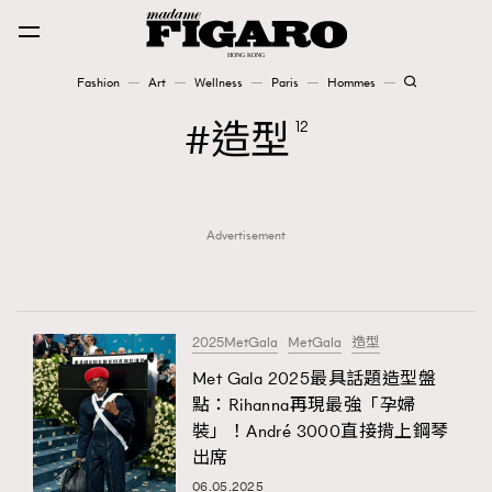
Fashion
Art
Wellness
Paris
Hommes
Fashion
造型
12
Art
Advertisement
Wellness
Karena Lam is On Our Cover
Paris
2025MetGala
MetGala
造型
Met Gala 2025最具話題造型盤
點：Rihanna再現最強「孕婦
Hommes
裝」！André 3000直接揹上鋼琴
出席
06.05.2025