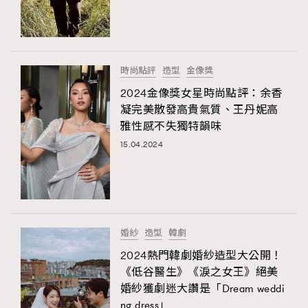
時尚點評
造型
金像獎
2024金像獎女星時尚點評：余香
凝完美散發高貴氣質、王丹妮高
雅性感不失獨特韻味
15.04.2024
婚紗
造型
韓劇
2024熱門韓劇婚紗造型大公開！
《低谷醫生》《淚之女王》絕美
婚紗獲劇迷大讚是「Dream weddi
ng dress」