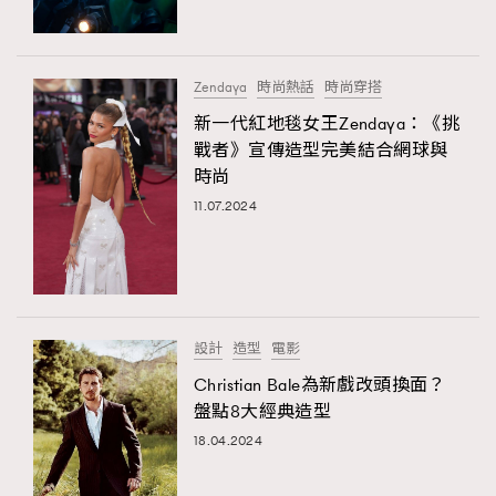
About us
Collaboration Opportunity
Disclaimer
Privacy
New Media Group
|
Madame Figaro editions:
France
|
Greece
Zendaya
時尚熱話
時尚穿搭
|
Japan
|
Portugal
|
Spain
新一代紅地毯女王Zendaya：《挑
戰者》宣傳造型完美結合網球與
時尚
11.07.2024
設計
造型
電影
Christian Bale為新戲改頭換面？
盤點8大經典造型
18.04.2024