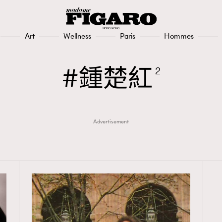
Art
Wellness
Paris
Hommes
鍾楚紅
2
Advertisement