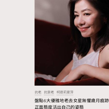
抗老
抗衰老
柯德莉夏萍
盤點6大優雅地老去女星無懼歲月痕跡
AFrenchMind
D
正面態度活出自己的姿態