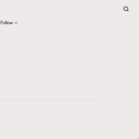
FigaroExpert
41
FigaroFrancais
Follow
1
FigaroGadget
647
FigaroHealth
128
FigaroHub
68
FigaroIcon
156
FigaroInsight
271
FigaroIssue
87
FigaroJewellery