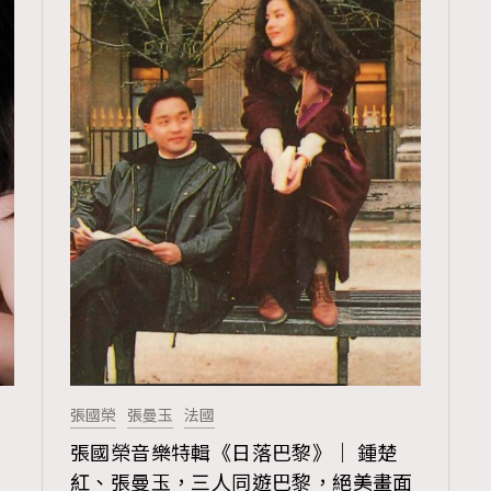
張國榮
張曼玉
法國
TRENDING
張國榮音樂特輯《日落巴黎》｜ 鍾楚
ressLikeAParisienne
Empower
紅、張曼玉，三人同遊巴黎，絕美畫面