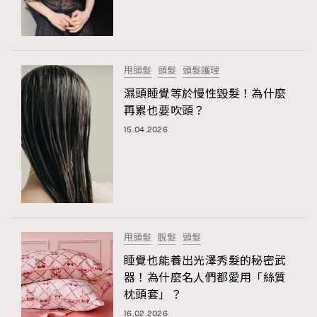
TRENDING
#FigaroExhibition 群星力撐MF X Leung Mo《See
AFrenchMind
3
You In My Dream》展覽
DressLikeAParisienne
1
甩頭髮
頭髮
頭髮護理
EmpowerF
103
濕頭睡覺等於慢性毀髮！為什麼
再累也要吹頭？
FashionWeek
191
15.04.2026
FigaroAesthetic
308
FigaroAstrology
416
FigaroBeauty
424
FigaroBeautyRitual
7
FigaroCeleb
547
#FigaroExhibition Wyman 揭曉 Figaro Exhibition
甩頭髮
脫髮
頭髮
FigaroCinéma
281
第二站！
睡覺也能養出光澤秀髮的秘密武
FigaroDigitalCover
17
器！為什麼名人們都愛用「絲質
FigaroExhibition
12
枕頭套」？
FigaroExpert
1
16.02.2026