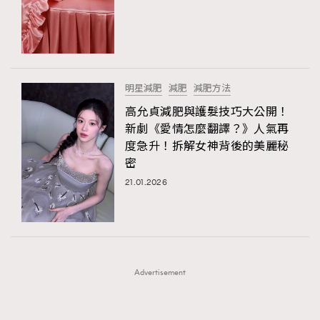
FigaroFrancais
41
FigaroGadget
1
FigaroHealth
647
FigaroHub
128
明星減肥
減肥
減肥方法
FigaroIcon
68
高允貞減肥與護髮技巧大公開！
法國五月French May專訪四位香港文藝代表
FigaroInsight
156
新劇《愛情怎麼翻譯？》人氣再
度急升！拆解女神背後的美麗秘
FigaroIssue
271
密
FigaroJewellery
87
21.01.2026
FigaroLifestyle
230
FigaroLove
89
FigaroMasterclass
20
FigaroMusic
90
Advertisement
FigaroStyle
89
#FigaroIssue 容祖兒封面專訪｜追逐歌手夢
FigaroSubculture
14