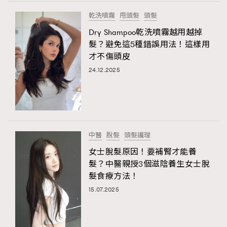
FigaroTalk
48
TRENDING
乾洗噴霧
甩頭髮
頭髮
FigaroWatch
83
AFrenchMind
DressLikeAParisienne
Dry Shampoo乾洗噴霧越用越掉
Grooming&Fitness
38
EmpowerF
FashionWeek
FigaroAesthetic
髮？避免這5種錯誤用法！這樣用
HommesFashion
2
才不傷頭皮
HommeStyle
132
24.12.2025
NoBagNoLife
349
People
53
#FigaroIssue 專訪陳漢娜Hanna與Takuro｜模特
TheFrenchWay
145
情侶談愛情
VAxChowSangSang
4
中醫
脫髮
頭髮護理
WatchesWonder&Beyond
21
女士脫髮原因！要補腎才能養
WatchesWonder&Beyond
1
髮？中醫親授3個滋陰養生女士脫
向ChanelN°5致敬
髮食療方法！
1
15.07.2025
大時代小事情
42
時尚熱話
537
時尚配飾
297