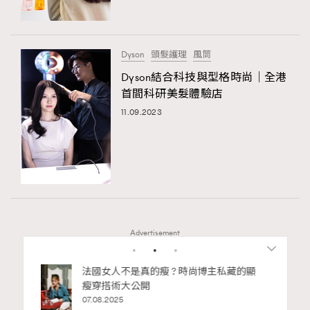
About us
Collaboration Opportunity
Disclaimer
Privacy
New Media Group
|
Madame Figaro editions:
France
|
Greece
Dyson
頭髮護理
風筒
|
Japan
|
Portugal
|
Spain
Dyson結合科技與型格時尚｜全港
首間科研美髮體驗店
11.09.2023
Advertisement
bb安
法國女人不是真的瘦 ? 時尚博主私藏的顯
ife
瘦穿搭術大公開
術展香港
07.08.2025