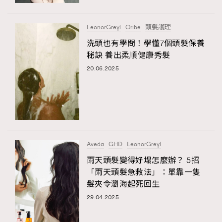
時裝心理學
2
當巨蟹座遇上處女座 Tyson Yoshi x 林家謙
煲劇日常
334
LeonorGreyl
Oribe
頭髮護理
玩物壯志
1
洗頭也有學問！學懂7個頭髮保養
秘訣 養出柔順健康秀髮
20.06.2025
本人已詳閱並同意遵守本文列明條款及細則。 請瀏覽
Aveda
GHD
LeonorGreyl
(
nmg.com.hk/privacy
) 閱讀本公司的私隱政策聲明。
本人願意接收新傳媒集團的最新消息及其他宣傳資訊，本人同意
雨天頭髮變得好塌怎麼辦？ 5招
新傳媒集團使用本人的個人資料於任何推廣用途。
「雨天頭髮急救法」：單靠一隻
髮夾令瀏海起死回生
29.04.2025