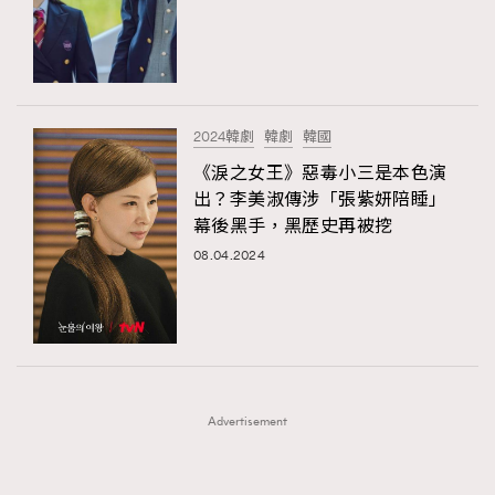
FigaroFrancais
41
FigaroGadget
1
FigaroHealth
647
FigaroHub
128
2024韓劇
韓劇
韓國
FigaroIcon
68
《淚之女王》惡毒小三是本色演
法國五月French May專訪四位香港文藝代表
FigaroInsight
156
出？李美淑傳涉「張紫妍陪睡」
幕後黑手，黑歷史再被挖
FigaroIssue
270
08.04.2024
FigaroJewellery
86
FigaroLifestyle
230
FigaroLove
89
FigaroMasterclass
20
FigaroMusic
90
Advertisement
FigaroStyle
89
#FigaroIssue 容祖兒封面專訪｜追逐歌手夢
FigaroSubculture
14