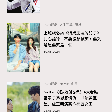
TRENDING
#FigaroExhibition 群星力撐MF X Leung Mo《See
AFrenchMind
3
You In My Dream》展覽
DressLikeAParisienne
1
2024韓劇
人生哲學
語錄
EmpowerF
103
上班族必讀《媽媽朋友的兒子》
扎心語錄：不要強顏歡笑，要哭
FashionWeek
191
還是要笑選一個
FigaroAesthetic
308
30.08.2024
FigaroAstrology
415
FigaroBeauty
424
FigaroBeautyRitual
7
FigaroCeleb
547
#FigaroExhibition Wyman 揭曉 Figaro Exhibition
2024韓劇
Netflix
劇集
FigaroCinéma
281
第二站！
Netflix《名校的階梯》4大看點：
FigaroDigitalCover
17
富家子弟恩怨情仇、「最美童
FigaroExhibition
12
星」盧正義演高冷校園女王
FigaroExpert
1
23.05.2024