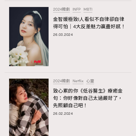
FigaroTalk
48
2024韓劇
INFP
MBTI
FigaroWatch
83
金智媛極致I人看似不自律卻自律
Grooming&Fitness
38
得可怕｜4大反差魅力贏盡好感！
HommesFashion
2
26.03.2024
HommeStyle
TRENDING
132
NoBagNoLife
349
AFrenchMind
DressLikeAParisienne
People
53
EmpowerF
FashionWeek
FigaroAesthetic
#FigaroIssue 專訪陳漢娜Hanna與Takuro｜模特
TheFrenchWay
145
情侶談愛情
VAxChowSangSang
4
2024韓劇
Netflix
心靈
WatchesWonder&Beyond
21
致心累的你《低谷醫生》療癒金
WatchesWonder&Beyond
1
句：你好像對自己太過嚴苛了，
向ChanelN°5致敬
先照顧自己吧！
1
26.02.2024
大時代小事情
42
時尚熱話
537
時尚配飾
297