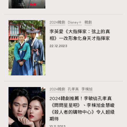
About us
Collaboration Opportunity
Disclaimer
Privacy
New Media Group
|
Madame Figaro editions:
France
|
Greece
2024韓劇
Disney＋
韓劇
|
Japan
|
Portugal
|
Spain
李英愛《大指揮家：弦上的真
相》一改形象化身天才指揮家
22.12.2023
2024韓劇
孔孝真
李棟旭
2024韓劇推薦！李敏镐孔孝真
《問問星星吧》、李棟旭金慧峻
《殺人者的購物中心》令人超級
期待
10.11.2023