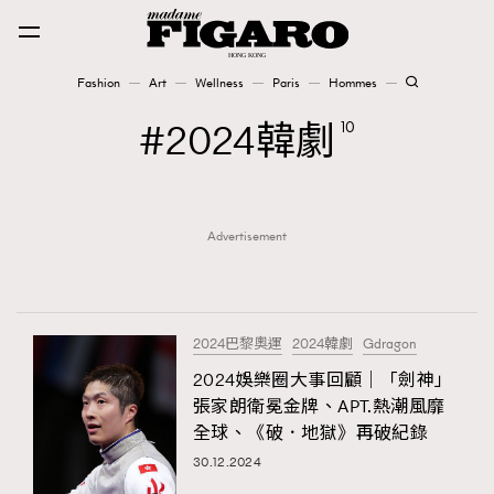
Fashion
Art
Wellness
Paris
Hommes
Fashion
2024韓劇
10
Art
Advertisement
Wellness
Karena Lam is On Our Cover
Paris
2024巴黎奧運
2024韓劇
Gdragon
2024娛樂圈大事回顧｜「劍神」
張家朗衛冕金牌、APT.熱潮風靡
Hommes
全球、《破．地獄》再破紀錄
30.12.2024