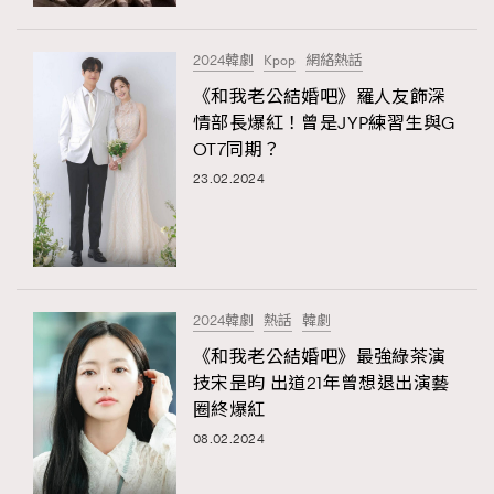
時裝心理學
2
當巨蟹座遇上處女座 Tyson Yoshi x 林家謙
煲劇日常
334
2024韓劇
Kpop
網絡熱話
玩物壯志
1
《和我老公結婚吧》羅人友飾深
情部長爆紅！曾是JYP練習生與G
OT7同期？
23.02.2024
本人已詳閱並同意遵守本文列明條款及細則。 請瀏覽
2024韓劇
熱話
韓劇
(
nmg.com.hk/privacy
) 閱讀本公司的私隱政策聲明。
本人願意接收新傳媒集團的最新消息及其他宣傳資訊，本人同意
《和我老公結婚吧》最強綠茶演
新傳媒集團使用本人的個人資料於任何推廣用途。
技宋昰昀 出道21年曾想退出演藝
圈終爆紅
08.02.2024