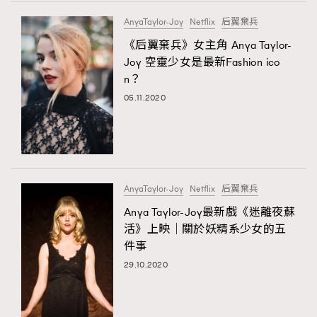
FigaroTalk
48
AnyaTaylor-Joy
Netflix
后翼棄兵
FigaroWatch
83
《后翼棄兵》女主角 Anya Taylor-
Grooming&Fitness
38
Joy 空靈少女是最新Fashion ico
HommesFashion
2
n？
HommeStyle
132
05.11.2020
NoBagNoLife
349
People
53
#FigaroIssue 專訪陳漢娜Hanna與Takuro｜模特
TheFrenchWay
145
情侶談愛情
VAxChowSangSang
4
AnyaTaylor-Joy
Netflix
后翼棄兵
WatchesWonder&Beyond
21
Anya Taylor-Joy最新戲《迷離夜蘇
WatchesWonder&Beyond
1
活》上映｜關於妖精系少女的五
向ChanelN°5致敬
件事
1
29.10.2020
大時代小事情
42
時尚熱話
537
時尚配飾
297