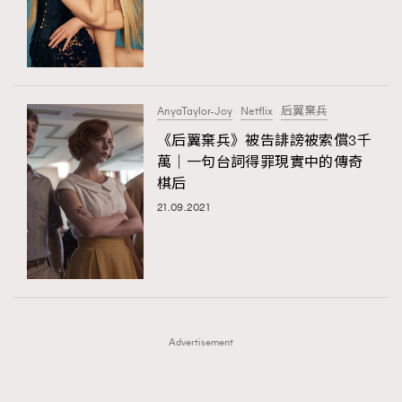
FigaroFrancais
41
FigaroGadget
1
FigaroHealth
647
TRENDING
FigaroHub
128
AnyaTaylor-Joy
Netflix
后翼棄兵
AFrenchMind
FigaroIcon
DressLikeAParisienne
68
《后翼棄兵》被告誹謗被索償3千
法國五月French May專訪四位香港文藝代表
EmpowerF
FashionWeek
FigaroAesthetic
FigaroInsight
156
萬｜一句台詞得罪現實中的傳奇
棋后
FigaroIssue
270
21.09.2021
FigaroJewellery
86
FigaroLifestyle
230
FigaroLove
89
FigaroMasterclass
20
FigaroMusic
90
Advertisement
FigaroStyle
89
#FigaroIssue 容祖兒封面專訪｜追逐歌手夢
FigaroSubculture
14