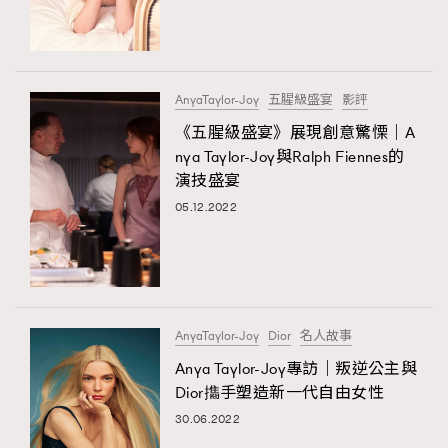
TRENDING
#FigaroExhibition 群星力撐MF X Leung Mo《See
AFrenchMind
3
You In My Dream》展覽
DressLikeAParisienne
1
AnyaTaylor-Joy
五腥級盛宴
影評
EmpowerF
103
《五腥級盛宴》展現創意驚慄｜A
nya Taylor-Joy與Ralph Fiennes的
FashionWeek
191
演技盛宴
FigaroAesthetic
308
05.12.2022
FigaroAstrology
415
FigaroBeauty
424
FigaroBeautyRitual
7
FigaroCeleb
547
#FigaroExhibition Wyman 揭曉 Figaro Exhibition
AnyaTaylor-Joy
Dior
名人故事
FigaroCinéma
281
第二站！
Anya Taylor-Joy專訪｜叛逆公主與
FigaroDigitalCover
17
Dior㩦手塑造新一代自由女性
FigaroExhibition
12
30.06.2022
FigaroExpert
1