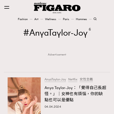
Fashion
Art
Wellness
Paris
Hommes
Fashion
AnyaTaylor-Joy
6
Art
Advertisement
Wellness
Karena Lam is On Our Cover
Paris
AnyaTaylor-Joy
Netflix
女性主義
Anya Taylor-Joy：「覺得自己長超
怪。」｜女神也有煩惱，你的缺
Hommes
點也可以是優點
04.04.2024