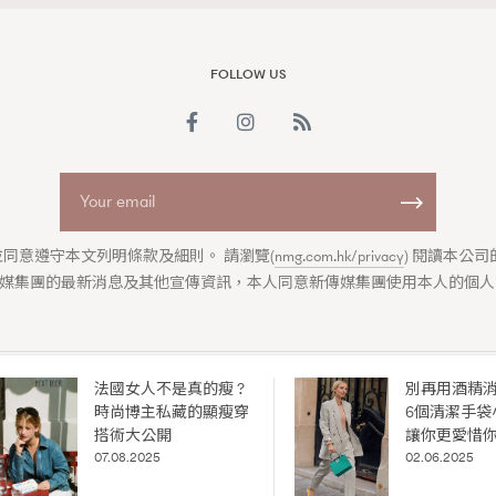
FOLLOW US
同意遵守本文列明條款及細則。 請瀏覽(
nmg.com.hk/privacy
) 閱讀本公
覽(
nmg.com.hk/privacy
) 閱讀本
媒集團的最新消息及其他宣傳資訊，本人同意新傳媒集團使用本人的個人
資訊，本人同意新傳媒集團使用
法國女人不是真的瘦 ?
別再用酒精
ABOUT US
COLLABORATION OPPORTUNITY
DISCLAIMER
PRIVAC
時尚博主私藏的顯瘦穿
6個清潔手袋
ia Group
|
Madame Figaro editions:
France
|
Greece
|
Japan
|
Portugal
搭術大公開
讓你更愛惜
igaro Hong Kong is published by
New Media Group
by exclusive agreement with Société 
07.08.2025
02.06.2025
© 2026
New Media Group
. All rights reserved.