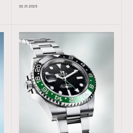
02.01.2025
TRENDING
ressLikeAParisienne
Empower
FigaroAesthetic