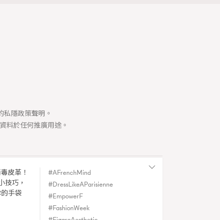
時裝心理學
334
煲劇日常
1
玩物壯志
司的私隱政策聲明。
資料於任何推廣用途。
消毒皮革！
AFrenchMind
Y
小技巧，
DressLikeAParisienne
|
Spain
你的手袋
EmpowerF
du Figaro.
FashionWeek
FigaroAesthetic