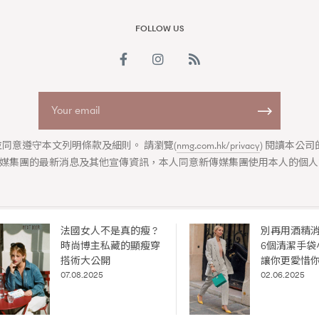
FOLLOW US
同意遵守本文列明條款及細則。 請瀏覽(
nmg.com.hk/privacy
) 閱讀本公
媒集團的最新消息及其他宣傳資訊，本人同意新傳媒集團使用本人的個人
覽(
nmg.com.hk/privacy
) 閱讀本
資訊，本人同意新傳媒集團使用
法國女人不是真的瘦 ?
別再用酒精
ABOUT US
COLLABORATION OPPORTUNITY
DISCLAIMER
PRIVAC
時尚博主私藏的顯瘦穿
6個清潔手袋
ia Group
|
Madame Figaro editions:
France
|
Greece
|
Japan
|
Portugal
搭術大公開
讓你更愛惜
igaro Hong Kong is published by
New Media Group
by exclusive agreement with Société 
07.08.2025
02.06.2025
© 2026
New Media Group
. All rights reserved.