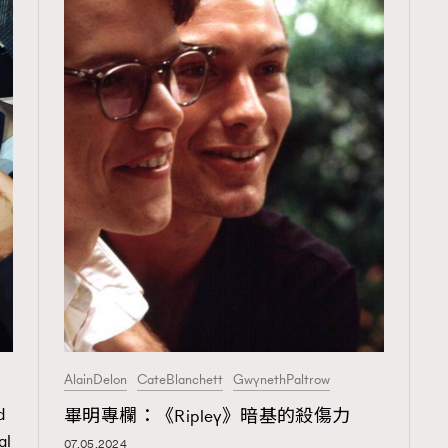
AlainDelon
CateBlanchett
GwynethPaltrow
d
畢明專欄：《Ripley》暗基的殺傷力
al
07.05.2024