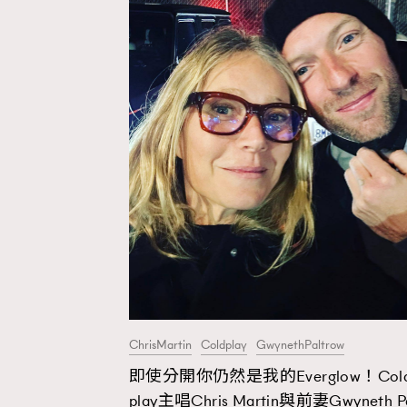
ChrisMartin
Coldplay
GwynethPaltrow
即使分開你仍然是我的Everglow！Col
play主唱Chris Martin與前妻Gwyneth P