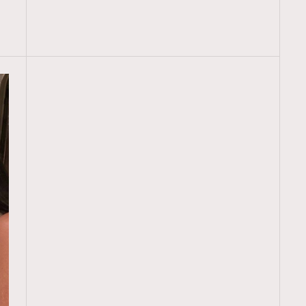
TRENDING
ressLikeAParisienne
Empower
FigaroAesthetic