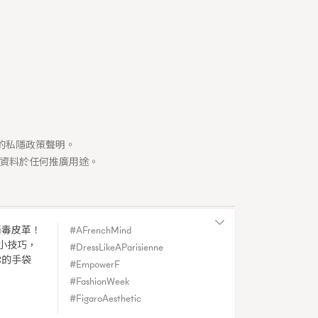
334
煲劇日常
1
玩物壯志
司的私隱政策聲明。
資料於任何推廣用途。
消毒皮革！
AFrenchMind
Y
小技巧，
DressLikeAParisienne
|
Spain
你的手袋
EmpowerF
du Figaro.
FashionWeek
FigaroAesthetic