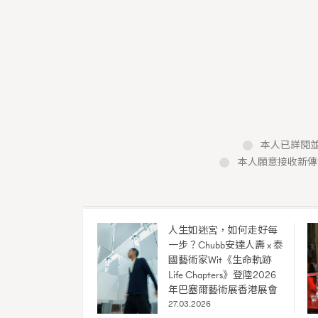
本人已詳閱並
本人願意接收新傳
本人已詳閱並同意遵守本文列明條款及細則。 請瀏
公司的私隱政策聲明。
本人願意接收新傳媒集團的最新消息及其他宣傳
本人的個人資料於任何推廣用途。
人生如迷宮，如何走好每
一步？Chubb安達人壽 x 泰
New Med
國藝術家Wit《生命軌跡
Madame F
Life Chapters》登陸2026
年巴塞爾藝術展香港展會
27.03.2026