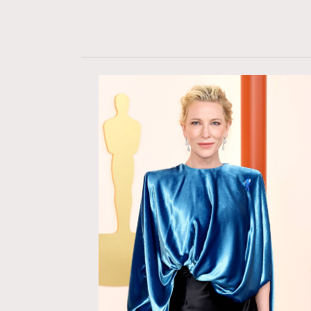
AFrenchMind
D