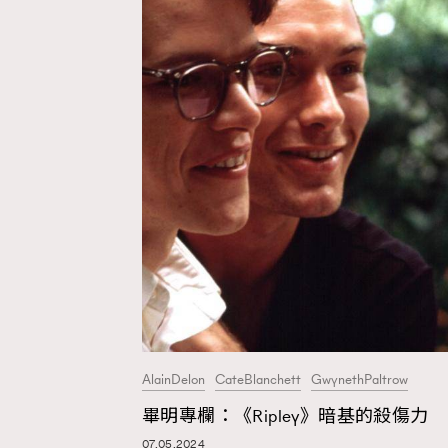
AlainDelon
CateBlanchett
GwynethPaltrow
畢明專欄：《Ripley》暗基的殺傷力
07.05.2024