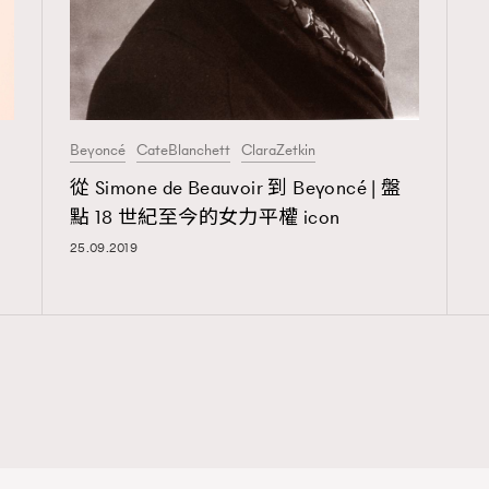
Beyoncé
CateBlanchett
ClaraZetkin
回
從 Simone de Beauvoir 到 Beyoncé | 盤
點 18 世紀至今的女力平權 icon
25.09.2019