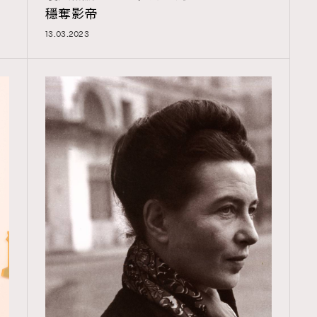
穩奪影帝
13.03.2023
TRENDING
ressLikeAParisienne
Empower
FigaroAesthetic