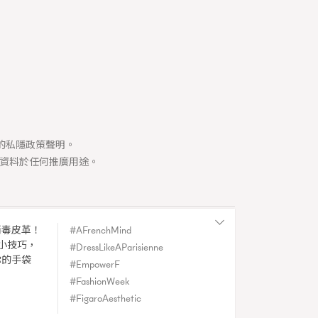
334
煲劇日常
1
玩物壯志
司的私隱政策聲明。
資料於任何推廣用途。
消毒皮革！
AFrenchMind
Y
小技巧，
DressLikeAParisienne
|
Spain
你的手袋
EmpowerF
du Figaro.
FashionWeek
FigaroAesthetic