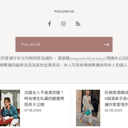
FOLLOW US
同意遵守本文列明條款及細則。 請瀏覽(
nmg.com.hk/privacy
) 閱讀本公
媒集團的最新消息及其他宣傳資訊，本人同意新傳媒集團使用本人的個人
覽(
nmg.com.hk/privacy
) 閱讀本
資訊，本人同意新傳媒集團使用
法國女人不是真的瘦 ?
別再用酒精
ABOUT US
COLLABORATION OPPORTUNITY
DISCLAIMER
PRIVAC
時尚博主私藏的顯瘦穿
6個清潔手袋
ia Group
|
Madame Figaro editions:
France
|
Greece
|
Japan
|
Portugal
搭術大公開
讓你更愛惜
igaro Hong Kong is published by
New Media Group
by exclusive agreement with Société 
07.08.2025
02.06.2025
© 2026
New Media Group
. All rights reserved.