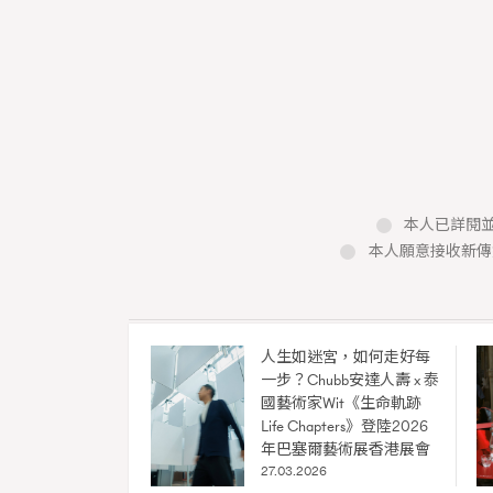
本人已詳閱並
本人願意接收新傳
本人已詳閱並同意遵守本文列明條款及細則。 請瀏
公司的私隱政策聲明。
本人願意接收新傳媒集團的最新消息及其他宣傳
本人的個人資料於任何推廣用途。
人生如迷宮，如何走好每
一步？Chubb安達人壽 x 泰
New Med
國藝術家Wit《生命軌跡
Madame F
Life Chapters》登陸2026
年巴塞爾藝術展香港展會
27.03.2026