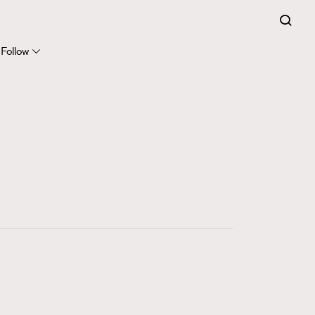
41
FigaroFrancais
Follow
1
FigaroGadget
647
FigaroHealth
128
FigaroHub
68
FigaroIcon
156
FigaroInsight
271
FigaroIssue
87
FigaroJewellery
230