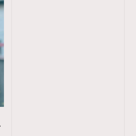
TRENDING
ressLikeAParisienne
Empower
小