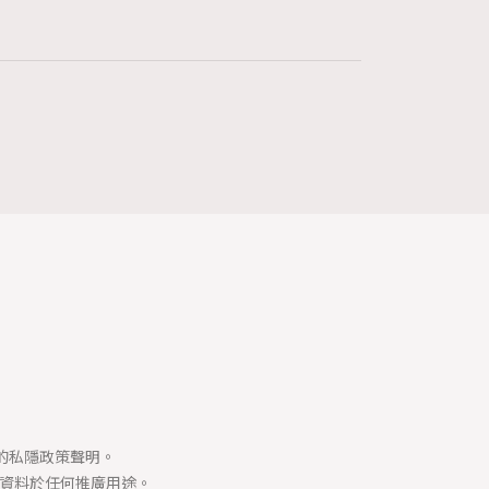
2
HommesFashion
132
HommeStyle
349
NoBagNoLife
53
People
145
TheFrenchWay
4
VAxChowSangSang
21
WatchesWonder&Beyond
1
WatchesWonder&Beyond
司的私隱政策聲明。
1
向ChanelN°5致敬
資料於任何推廣用途。