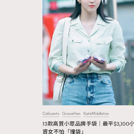
Calicanto
GraceHan
KateMiddleton
AFrenchMind
D
13款高質小眾品牌手袋｜最平$3,100
資女不怕「撞袋」