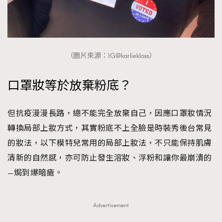
FigaroTalk
48
FigaroWatch
83
Grooming&Fitness
38
HommesFashion
2
（圖片來源：IG@karliekloss）
HommeStyle
132
NoBagNoLife
349
口罩妝等於放棄粉底？
People
53
#FigaroIssue 專訪陳漢娜Hanna與Takuro｜模特
TheFrenchWay
145
但抗疫漫漫長路，總不能完全放棄自己，因應口罩妝情況
情侶談愛情
VAxChowSangSang
4
轉換局部上妝方式，其實粉底不上全臉是時裝秀後台常見
WatchesWonder&Beyond
21
的妝法，以下模特兒常用的局部上妝法，不只能保持肌膚
WatchesWonder&Beyond
1
清新的自然感，亦可防止發生溶妝、浮粉和讓你最崩潰的
向ChanelN°5致敬
1
—焗到爆暗瘡。
大時代小事情
42
時尚熱話
537
Advertisement
時尚配飾
297