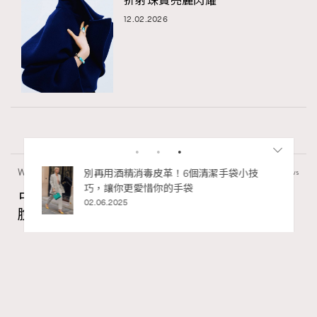
折射珠寶亮麗閃耀
12.02.2026
Wellness
50 views
私藏的顯
別再用酒精消毒皮革！6個清潔手袋小技
巧，讓你更愛惜你的手袋
占星巫利專欄：「凱龍星在金牛座逆行」擺
02.06.2025
脫內在匱乏感、看見存在本身的價值
Madame Figaro HK
5 hours ago
FigaroAstrology
Series:
占星
星座
星相命理
Tags:
RECOMMENDED