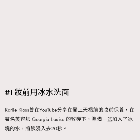
時裝心理學
2
當巨蟹座遇上處女座 Tyson Yoshi x 林家謙
煲劇日常
334
玩物壯志
1
本人已詳閱並同意遵守本文列明條款及細則。 請瀏覽
#1 妝前用冰水洗面
(
nmg.com.hk/privacy
) 閱讀本公司的私隱政策聲明。
本人願意接收新傳媒集團的最新消息及其他宣傳資訊，本人同意
新傳媒集團使用本人的個人資料於任何推廣用途。
Karlie Kloss曾在YouTube分享在登上天橋前的妝前保養，在
著名美容師 Georgia Louise 的教導下，準備一盆加入了冰
塊的水，將臉浸入去20秒。