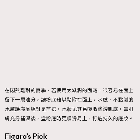
在悶熱難耐的夏季，若使用太滋潤的面霜，很容易在面上
留下一層油分，讓粉底難以黏附在面上，水感、不黏膩的
水感護膚品絕對是首選，水狀尤其易吸收滲透肌底，當肌
膚充分補濕後，塗粉底時更順滑易上，打造持久的底妝。
Figaro’s Pick