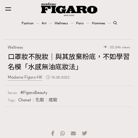
Fashion
Art
Wellness
Paris
Hommes
Fashion
Wellness
33.34k views
Art
口罩妝不脫妝｜與其放棄粉底，不如學習
名模「水感無油底妝法」
Wellness
Madame Figaro HK
16.08.2022
Karena Lam is On Our Cover
FigaroBeauty
Series:
Paris
Chanel
化妝
底妝
Tags:
Hommes