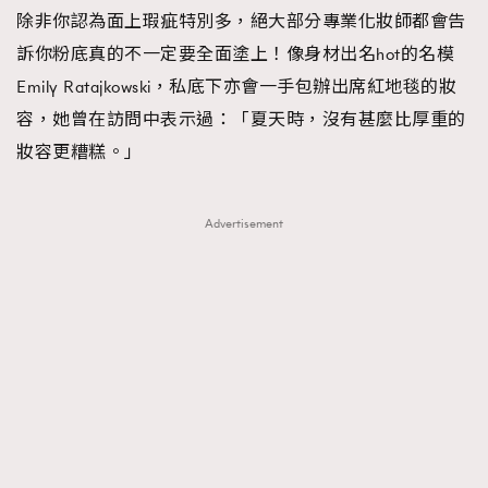
除非你認為面上瑕疵特別多，絕大部分專業化妝師都會告
訴你粉底真的不一定要全面塗上！像身材出名hot的名模
Emily Ratajkowski，私底下亦會一手包辦出席紅地毯的妝
容，她曾在訪問中表示過：「夏天時，沒有甚麼比厚重的
妝容更糟糕。」
TRENDING
AFrenchMind
DressLikeAParisienne
Advertisement
EmpowerF
FashionWeek
FigaroAesthetic