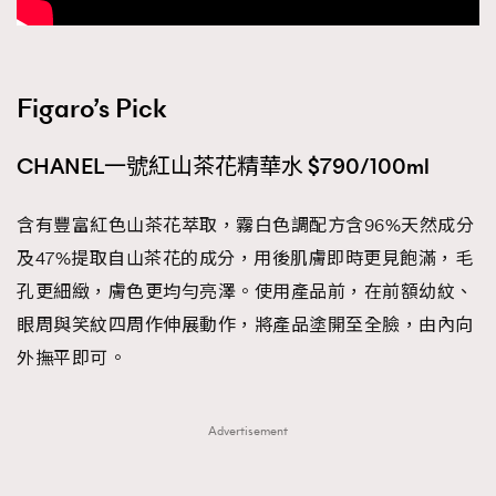
Figaro’s Pick
CHANEL一號紅山茶花精華水 $790/100ml
含有豐富紅色山茶花萃取，霧白色調配方含96%天然成分
及47%提取自山茶花的成分，用後肌膚即時更見飽滿，毛
孔更細緻，膚色更均勻亮澤。使用產品前，在前額幼紋、
眼周與笑紋四周作伸展動作，將產品塗開至全臉，由內向
外撫平即可。
Advertisement