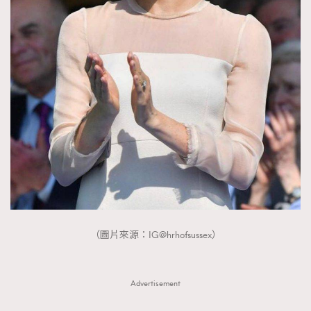
（圖片來源：IG@hrhofsussex）
Advertisement