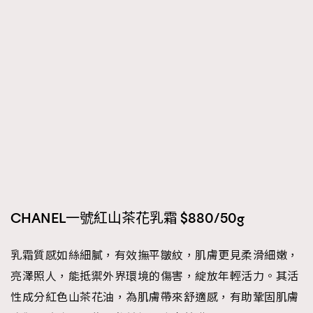
CHANEL一號紅山茶花乳霜 $880/50g
乳霜質感如絲細膩，有效撫平皺紋，肌膚更見柔滑細嫩，
亮澤照人，能抵禦外界環境的傷害，綻放年輕活力。其活
性成分紅色山茶花油，為肌膚帶來舒適感，有助鞏固肌膚