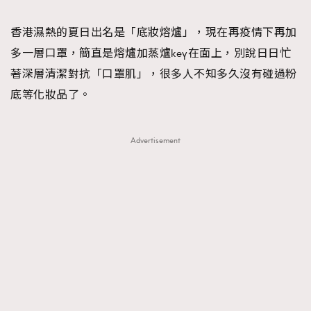
TRENDING
香港濕熱的夏日出名是「底妝熔爐」，現在再疫情下再加
#FigaroExhibition 群星力撐MF X Leung Mo《See
AFrenchMind
3
多一層口罩，簡直是熔爐加蒸爐key在面上，別說日日忙
You In My Dream》展覽
DressLikeAParisienne
1
著深層清潔對抗「口罩肌」，很多人不知多久沒有碰過粉
EmpowerF
103
底等化妝品了。
FashionWeek
191
FigaroAesthetic
308
Advertisement
FigaroAstrology
417
FigaroBeauty
424
FigaroBeautyRitual
7
FigaroCeleb
547
#FigaroExhibition Wyman 揭曉 Figaro Exhibition
FigaroCinéma
281
第二站！
FigaroDigitalCover
17
FigaroExhibition
12
FigaroExpert
1