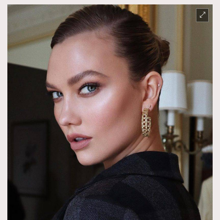
About us
Collaboration Opportunity
Disclaimer
Privacy
New Media Group
|
Madame Figaro editions:
France
|
Greece
|
Japan
|
Portugal
|
Spain