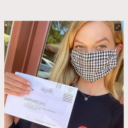
FigaroFrancais
41
FigaroGadget
1
FigaroHealth
647
FigaroHub
128
FigaroIcon
68
法國五月French May專訪四位香港文藝代表
FigaroInsight
156
FigaroIssue
271
FigaroJewellery
87
FigaroLifestyle
230
FigaroLove
89
FigaroMasterclass
20
FigaroMusic
90
FigaroStyle
89
#FigaroIssue 容祖兒封面專訪｜追逐歌手夢
FigaroSubculture
14