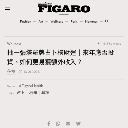
Fashion
Art
Wellness
Paris
Hommes
Fashion
Wellness
16.36k views
Art
抽一張塔羅牌占卜橫財運｜來年應否投
資、如何更易獲額外收入？
Wellness
莎拉
13.01.2023
Karena Lam is On Our Cover
FigaroHealth
Series:
Paris
占卜
塔羅
職場
Tags:
Hommes