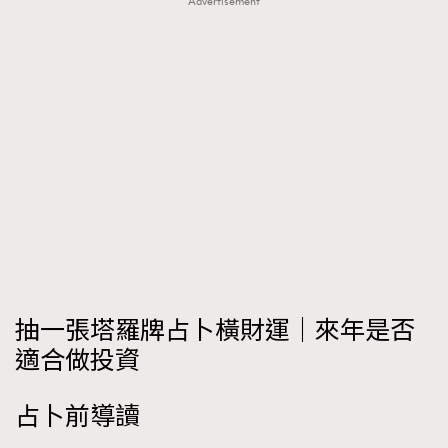
Advertisement
FigaroTalk
48
FigaroWatch
83
Grooming&Fitness
38
HommesFashion
2
HommeStyle
132
NoBagNoLife
349
People
53
#FigaroIssue 專訪陳漢娜Hanna與Takuro｜模特
TheFrenchWay
145
情侶談愛情
VAxChowSangSang
4
WatchesWonder&Beyond
21
WatchesWonder&Beyond
1
抽一張塔羅牌占卜橫財運｜來年是否
向ChanelN°5致敬
1
適合做投資
大時代小事情
42
時尚熱話
537
占卜前導讀
時尚配飾
297