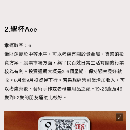
2.聖杯Ace
幸運數字：6
偏財運屬於中等水平，可以考慮有關於貴金屬、貨幣的投
TRENDING
資方案。股票市場方面，與平民百姓日常生活有關的行業
AFrenchMind
DressLikeAParisienne
較為有利。投資週期大概是3-6個星期，保持觀察見好就
EmpowerF
FashionWeek
FigaroAesthetic
收。6月至9月投資運下行。若果想經營副業增加收入，可
以考慮茶飲、藝術手作或者母嬰用品之類。19-26歲及46
歲到52歲的朋友運氣比較好。