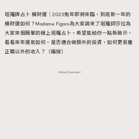
TRENDING
塔羅牌占卜 橫財運｜2023兔年即將來臨，到底新一年的
#FigaroExhibition 群星力撐MF X Leung Mo《See
AFrenchMind
3
橫財運如何？Madame Figaro為大家請來了塔羅師莎拉為
You In My Dream》展覽
DressLikeAParisienne
1
大家來個簡單的線上塔羅占卜，希望能給你一點新啟示，
EmpowerF
103
看看來年運氣如何，是否適合做額外的投資，如何更易獲
FashionWeek
191
正職以外的收入？（編按）
FigaroAesthetic
308
FigaroAstrology
416
Advertisement
FigaroBeauty
424
FigaroBeautyRitual
7
FigaroCeleb
547
#FigaroExhibition Wyman 揭曉 Figaro Exhibition
FigaroCinéma
281
第二站！
FigaroDigitalCover
17
FigaroExhibition
12
FigaroExpert
1