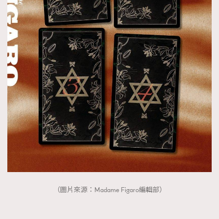
About us
Collaboration Opportunity
Disclaimer
Privacy
New Media Group
|
Madame Figaro editions:
France
|
Greece
|
Japan
|
Portugal
|
Spain
（圖片來源：Madame Figaro編輯部）