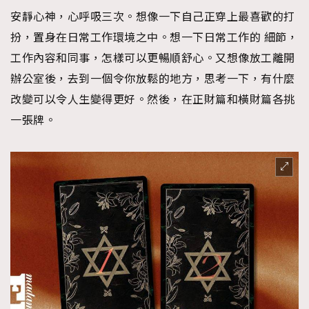
時裝心理學
2
安靜心神，心呼吸三次。想像一下自己正穿上最喜歡的打
當巨蟹座遇上處女座 Tyson Yoshi x 林家謙
煲劇日常
扮，置身在日常工作環境之中。想一下日常工作的 細節，
334
工作內容和同事，怎樣可以更暢順舒心。又想像放工離開
玩物壯志
1
辦公室後，去到一個令你放鬆的地方，思考一下，有什麼
改變可以令人生變得更好。然後，在正財篇和橫財篇各挑
一張牌。
本人已詳閱並同意遵守本文列明條款及細則。 請瀏覽
(
nmg.com.hk/privacy
) 閱讀本公司的私隱政策聲明。
本人願意接收新傳媒集團的最新消息及其他宣傳資訊，本人同意
新傳媒集團使用本人的個人資料於任何推廣用途。