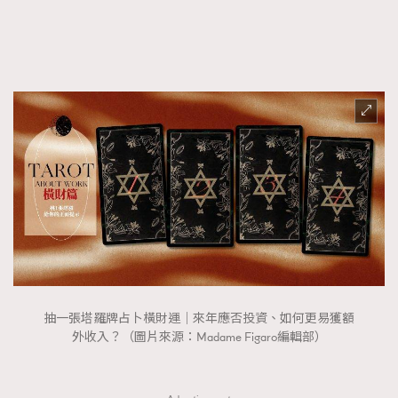
FigaroFrancais
41
FigaroGadget
1
FigaroHealth
647
FigaroHub
128
FigaroIcon
68
法國五月French May專訪四位香港文藝代表
FigaroInsight
156
FigaroIssue
271
FigaroJewellery
87
FigaroLifestyle
230
FigaroLove
89
FigaroMasterclass
20
抽一張塔羅牌占卜橫財運｜來年應否投資、如何更易獲額
FigaroMusic
90
外收入？（圖片來源：Madame Figaro編輯部）
FigaroStyle
89
#FigaroIssue 容祖兒封面專訪｜追逐歌手夢
FigaroSubculture
14