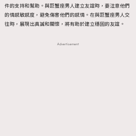
FigaroTalk
48
件的支持和幫助。與巨蟹座男人建立友誼時，要注意他們
FigaroWatch
83
的情感敏感度，避免傷害他們的感情。在與巨蟹座男人交
Grooming&Fitness
38
往時，展現出真誠和關懷，將有助於建立穩固的友誼。
HommesFashion
2
HommeStyle
132
Advertisement
NoBagNoLife
349
People
53
#FigaroIssue 專訪陳漢娜Hanna與Takuro｜模特
TheFrenchWay
145
情侶談愛情
VAxChowSangSang
4
WatchesWonder&Beyond
21
WatchesWonder&Beyond
1
向ChanelN°5致敬
1
大時代小事情
42
時尚熱話
537
時尚配飾
297