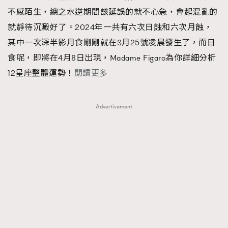
不感陌生，總之水逆期間該延誤的就不心急，會起混亂的
就靜待沉澱好了。2024年一共有六次日蝕和六次月蝕，
其中一次深半影月食剛剛就在3月25號凌晨發生了，而日
食呢，即將在4月8日出現，Madame Figaro為你詳細分析
12星座整體運勢！
閱讀更多
Advertisement