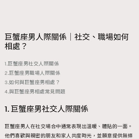
FigaroFrancais
41
FigaroGadget
1
FigaroHealth
647
FigaroHub
巨蟹座男人際關係｜社交、職場如何
128
相處？
FigaroIcon
68
法國五月French May專訪四位香港文藝代表
FigaroInsight
156
1.巨蟹座男社交人際關係
FigaroIssue
271
2.巨蟹座男職場人際關係
FigaroJewellery
87
3.如何與巨蟹座男相處？
FigaroLifestyle
230
4.與巨蟹座男相處常見問題
FigaroLove
89
FigaroMasterclass
20
1. 巨蟹座男社交人際關係
FigaroMusic
90
FigaroStyle
89
巨蟹座男人在社交場合中通常表現出溫暖、體貼的一面。
#FigaroIssue 容祖兒封面專訪｜追逐歌手夢
FigaroSubculture
14
他們喜歡與親密的朋友和家人共度時光，並願意提供無條