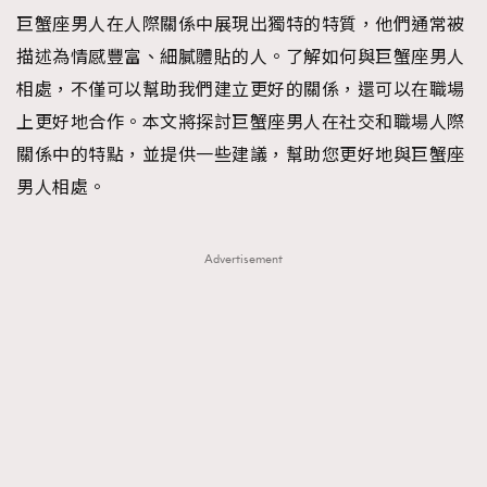
巨蟹座男人在人際關係中展現出獨特的特質，他們通常被
TRENDING
描述為情感豐富、細膩體貼的人。了解如何與巨蟹座男人
#FigaroExhibition 群星力撐MF X Leung Mo《See
AFrenchMind
3
相處，不僅可以幫助我們建立更好的關係，還可以在職場
You In My Dream》展覽
DressLikeAParisienne
1
上更好地合作。本文將探討巨蟹座男人在社交和職場人際
EmpowerF
103
關係中的特點，並提供一些建議，幫助您更好地與巨蟹座
FashionWeek
191
男人相處。
FigaroAesthetic
308
FigaroAstrology
415
Advertisement
FigaroBeauty
424
FigaroBeautyRitual
7
FigaroCeleb
547
#FigaroExhibition Wyman 揭曉 Figaro Exhibition
FigaroCinéma
281
第二站！
FigaroDigitalCover
17
FigaroExhibition
12
FigaroExpert
1