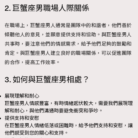
2. 巨蟹座男職場人際關係
時裝心理學
2
當巨蟹座遇上處女座 Tyson Yoshi x 林家謙
煲劇日常
334
在職場上，巨蟹座男人通常是團隊中的和諧者，他們善於
玩物壯志
1
傾聽他人的意見，並願意提供支持和協助。與巨蟹座男人
共事時，要注意他們的情感需求，給予他們足夠的鼓勵和
肯定。與巨蟹座男人建立良好的職場關係，可以促進團隊
的合作，提高工作效率。
3. 如何與巨蟹座男相處？
本人已詳閱並同意遵守本文列明條款及細則。 請瀏覽
(
nmg.com.hk/privacy
) 閱讀本公司的私隱政策聲明。
展現理解和耐心
本人願意接收新傳媒集團的最新消息及其他宣傳資訊，本人同意
巨蟹座男人情感豐富，有時情緒起伏較大，需要我們展現理
新傳媒集團使用本人的個人資料於任何推廣用途。
解和耐心，與他們溝通時要避免衝突和爭吵。
提供支持和安慰
在巨蟹座男人情緒低落或困難時，給予他們支持和安慰，讓
他們感受到您的關心和支持。