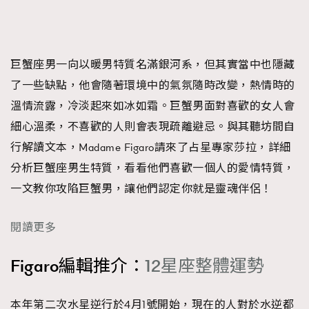
巨蟹座男一向以暖男特質名滿銀河系，但其實當中也隱藏
了一些缺點，他會隨著環境中的氣氛隨時改變，熱情時的
溫情流露，冷淡起來如冰如霜。巨蟹男面對喜歡的女人會
細心溫柔，不喜歡的人則會表現疏離避忌。與其聽坊間自
行解讀文本，Madame Figaro請來了占星專家莎拉，詳細
分析巨蟹座男生特質，看看他們喜歡一個人的愛情特質，
一文教你攻陷巨蟹男，讓他們認定你就是靈魂伴侶！
閱讀更多
Figaro編輯推介：
12星座整體運勢
本年第二次水星逆行於4月1號開始，現在的人對於水逆都