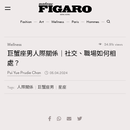
Fashion
Art
Wellness
Paris
Hommes
Fashion
Wellness
34.91k views
Art
巨蟹座男人際關係｜社交、職場如何相
處？
Wellness
Pui Yue Prudie Chan
05.04.2024
Karena Lam is On Our Cover
人際關係
巨蟹座男
星座
Tags:
Paris
Hommes