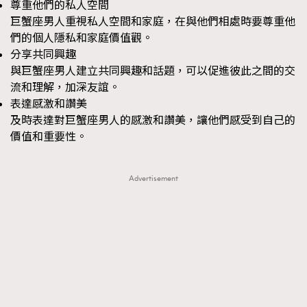
尊重他們的私人空間
About us
Collaboration Opportunity
Disclaimer
Privacy
巨蟹座男人重視私人空間和家庭，在與他們相處時要尊重他
們的個人隱私和家庭價值觀。
New Media Group
|
Madame Figaro editions:
France
|
Greece
分享共同興趣
|
Japan
|
Portugal
|
Spain
與巨蟹座男人建立共同興趣和話題，可以促進彼此之間的交
流和理解，加深友誼。
表達感激和讚美
及時表達對巨蟹座男人的感激和讚美，讓他們感受到自己的
價值和重要性。
Advertisement