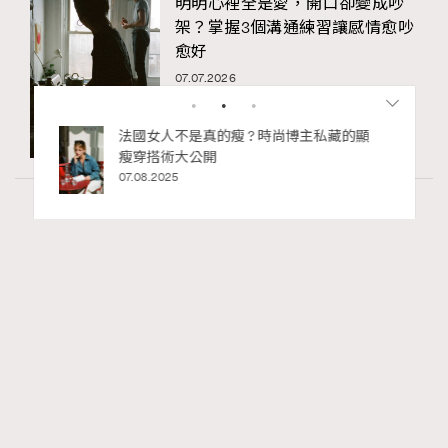
明明心裡全是愛，開口卻變成吵
架？掌握3個溝通練習讓感情愈吵
愈好
07.07.2026
bb安
法國女人不是真的瘦 ? 時尚博主私藏的顯
ife
瘦穿搭術大公開
術展香港
07.08.2025
Wellness
24.06k views
尖沙咀美食2026｜打卡必去特色餐廳、海景
RECOMMENDED
餐廳、高級中菜
Ankie Pang
16 hours ago
FigaroLifestyle
Series:
尖沙咀
美食
餐廳
Tags: