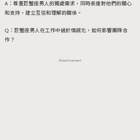
A：尊重巨蟹座男人的獨處需求，同時表達對他們的關心
和支持，建立互信和理解的關係。
Q：巨蟹座男人在工作中過於情感化，如何影響團隊合
TRENDING
作？
AFrenchMind
DressLikeAParisienne
EmpowerF
FashionWeek
FigaroAesthetic
Advertisement