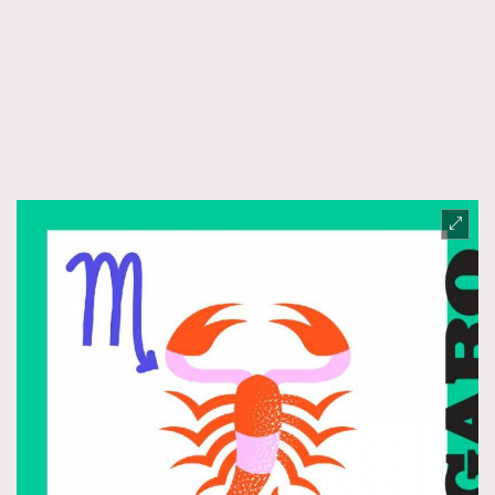
TRENDING
AFrenchMind
DressLikeAParisienne
EmpowerF
FashionWeek
FigaroAesthetic