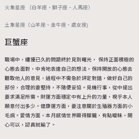
時裝心理學
2
火象星座 （白羊座、獅子座、人馬座）
當巨蟹座遇上處女座 Tyson Yoshi x 林家謙
煲劇日常
334
土象星座（山羊座、金牛座、處女座)
玩物壯志
1
巨蟹座
職場中，纏擾已久的問題終於見到曙光， 保持正面積極的
心態去面對，中肯地表達自己的想法，保持開放的心態去
聽取他人的意見，過程中不需急於評定對錯，做好自己的
本人已詳閱並同意遵守本文列明條款及細則。 請瀏覽
部份，合理的要堅持，不隨便妥協。見機行事，從中提出
(
nmg.com.hk/privacy
) 閱讀本公司的私隱政策聲明。
要求滿足所需。財運方面穩定中有上升的力量，視乎本人
本人願意接收新傳媒集團的最新消息及其他宣傳資訊，本人同意
新傳媒集團使用本人的個人資料於任何推廣用途。
願意付出多少。健康運方面，要注意關於生殖器方面的小
毛病。愛情方面，本月感情世界顯得朦朧，有點曖昧，開
心可以，認真就輸了。