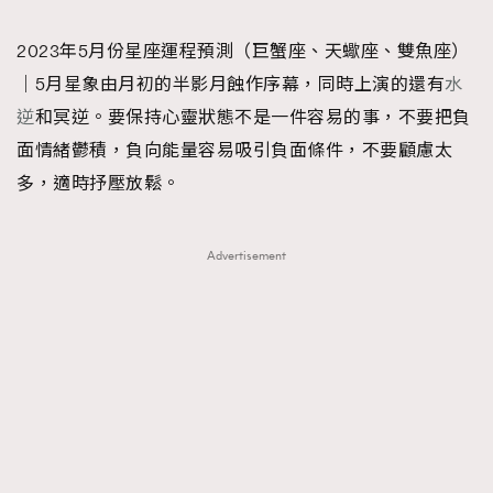
TRENDING
2023年5月份星座運程預測（巨蟹座、天蠍座、雙魚座）
#FigaroExhibition 群星力撐MF X Leung Mo《See
AFrenchMind
3
｜5月星象由月初的半影月蝕作序幕，同時上演的還有
水
You In My Dream》展覽
DressLikeAParisienne
1
逆
和冥逆。要保持心靈狀態不是一件容易的事，不要把負
EmpowerF
103
面情緒鬱積，負向能量容易吸引負面條件，不要顧慮太
FashionWeek
191
多，適時抒壓放鬆。
FigaroAesthetic
308
FigaroAstrology
415
Advertisement
FigaroBeauty
424
FigaroBeautyRitual
7
FigaroCeleb
547
#FigaroExhibition Wyman 揭曉 Figaro Exhibition
FigaroCinéma
281
第二站！
FigaroDigitalCover
17
FigaroExhibition
12
FigaroExpert
1