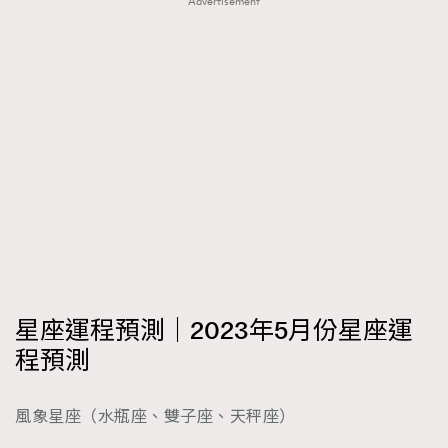
Advertisement
FigaroTalk
48
FigaroWatch
83
Grooming&Fitness
38
HommesFashion
2
HommeStyle
132
NoBagNoLife
349
People
53
#FigaroIssue 專訪陳漢娜Hanna與Takuro｜模特
TheFrenchWay
145
情侶談愛情
VAxChowSangSang
4
WatchesWonder&Beyond
21
WatchesWonder&Beyond
1
星座運程預測｜2023年5月份星座運
向ChanelN°5致敬
1
程預測
大時代小事情
42
時尚熱話
537
風象星座（水瓶座、雙子座、天秤座）
時尚配飾
297