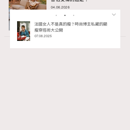
04.06.2026
私藏的顯
別再用酒精消毒皮革！6個清潔手袋小技
巧，讓你更愛惜你的手袋
02.06.2025
Wellness
24.06k views
尖沙咀美食2026｜打卡必去特色餐廳、海景
RECOMMENDED
餐廳、高級中菜
Ankie Pang
13 hours ago
FigaroLifestyle
Series:
尖沙咀
美食
餐廳
Tags: