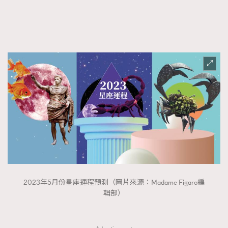
FigaroFrancais
41
FigaroGadget
1
FigaroHealth
647
FigaroHub
128
FigaroIcon
68
法國五月French May專訪四位香港文藝代表
FigaroInsight
156
FigaroIssue
271
FigaroJewellery
87
FigaroLifestyle
230
FigaroLove
89
FigaroMasterclass
20
2023年5月份星座運程預測（圖片來源：Madame Figaro編
FigaroMusic
90
輯部）
FigaroStyle
89
#FigaroIssue 容祖兒封面專訪｜追逐歌手夢
FigaroSubculture
14