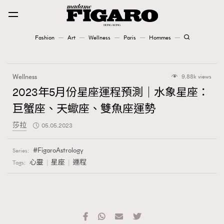
Fashion
Art
Wellness
Paris
Hommes
Fashion
Wellness
9.88k views
Art
2023年5月份星座運程預測｜水象星座：
巨蟹座、天蠍座、雙魚座運勢
Wellness
莎拉
05.05.2023
Karena Lam is On Our Cover
FigaroAstrology
Series:
Paris
心靈
星座
運程
Tags:
Hommes