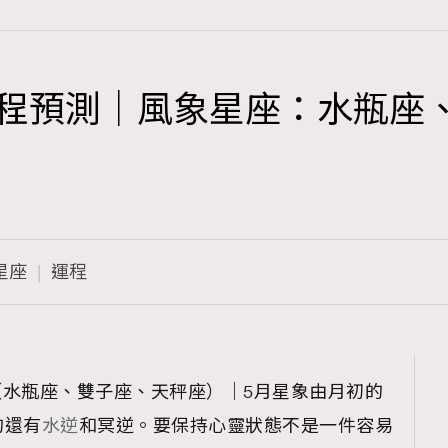
座運程預測｜風象星座：水瓶座
TRENDING
3
AFrenchMind
1
DressLikeAParisienne
星座
運程
103
EmpowerF
191
FashionWeek
308
FigaroAesthetic
測（水瓶座、雙子座、天秤座）｜5月星象由月初的
的還有
水逆
和冥逆。要保持心靈狀態不是一件容易