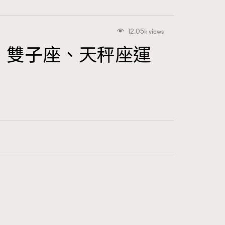
12.05k views
、雙子座、天秤座運
417
FigaroAstrology
424
FigaroBeauty
7
FigaroBeautyRitual
547
FigaroCeleb
281
FigaroCinéma
17