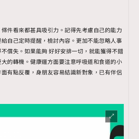
，條件看來都甚具吸引力。記得先考慮自己的能力
覽(
nmg.com.hk/privacy
) 閱讀本
要給自己定時提醒，檢討內容。更加不能忽略人事
資訊，本人同意新傳媒集團使用
不償失。如果能夠 好好安排一切，就能獲得不錯
更大的轉機。健康運方面要注意呼吸道和食道的小
方面有點反覆，身朋友容易結識新對象，已有伴侶