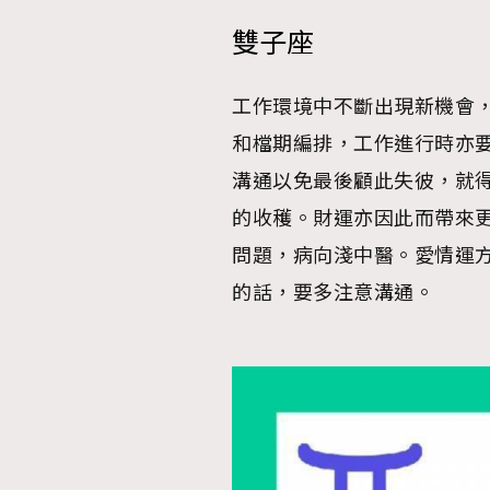
雙子座
工作環境中不斷出現新機會
本人已詳閱並同意遵守本文列明條款及細則。 請瀏
和檔期編排，工作進行時亦
公司的私隱政策聲明。
本人願意接收新傳媒集團的最新消息及其他宣傳
溝通以免最後顧此失彼，就得
本人的個人資料於任何推廣用途。
的收穫。財運亦因此而帶來
問題，病向淺中醫。愛情運
的話，要多注意溝通。