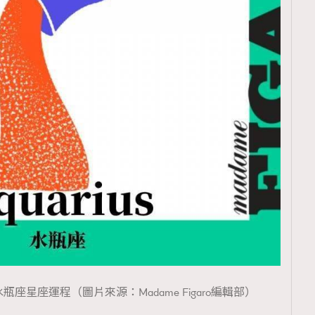
TRENDING
ressLikeAParisienne
Empower
FigaroAesthetic
瓶座星座運程（圖片來源：Madame Figaro編輯部）