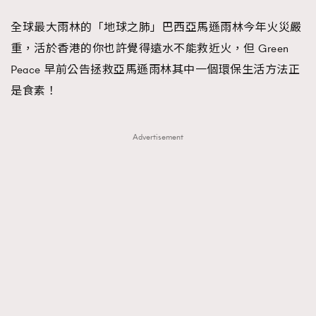
FigaroFrancais
41
全球最大雨林的「地球之肺」巴西亞馬遜雨林今年火災嚴
FigaroGadget
1
重，活於香港的你也許覺得遠水不能救近火，但 Green
FigaroHealth
647
Peace 早前公告拯救亞馬遜雨林其中一個環保生活方法正
FigaroHub
128
是食素！
FigaroIcon
68
法國五月French May專訪四位香港文藝代表
FigaroInsight
156
Advertisement
FigaroIssue
271
FigaroJewellery
87
FigaroLifestyle
230
FigaroLove
89
FigaroMasterclass
20
FigaroMusic
90
FigaroStyle
89
#FigaroIssue 容祖兒封面專訪｜追逐歌手夢
FigaroSubculture
14