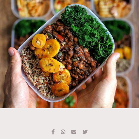
TRENDING
#FigaroExhibition 群星力撐MF X Leung Mo《See
AFrenchMind
3
You In My Dream》展覽
DressLikeAParisienne
1
EmpowerF
103
FashionWeek
191
FigaroAesthetic
308
FigaroAstrology
416
FigaroBeauty
424
FigaroBeautyRitual
7
FigaroCeleb
547
#FigaroExhibition Wyman 揭曉 Figaro Exhibition
FigaroCinéma
281
第二站！
FigaroDigitalCover
17
FigaroExhibition
12
FigaroExpert
1