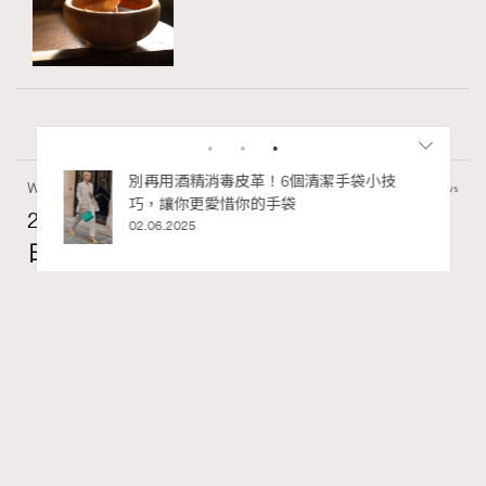
私藏的顯
別再用酒精消毒皮革！6個清潔手袋小技
Wellness
70 views
巧，讓你更愛惜你的手袋
2026年8月每周星座運程【8月9日至8月15
02.06.2025
日】
莎拉
07.08.2026
FigaroAstrology
Series:
RECOMMENDED
十二星座
星座運程
星相命理
Tags: