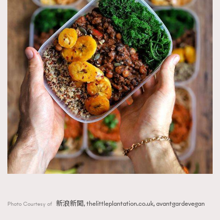
新浪新聞, thelittleplantation.co.uk, avantgardevegan
Photo Courtesy of