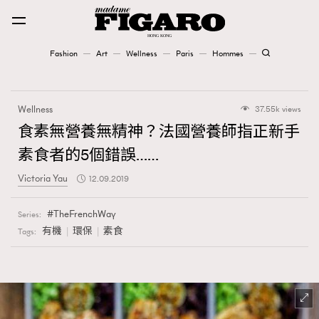
Fashion
Art
Wellness
Paris
Hommes
Fashion
Wellness
37.55k views
Art
食素無營養無精神？法國營養師指正新手
素食者的5個錯誤……
Wellness
Victoria Yau
12.09.2019
Karena Lam is On Our Cover
TheFrenchWay
Series:
Paris
有機
環保
素食
Tags:
Hommes