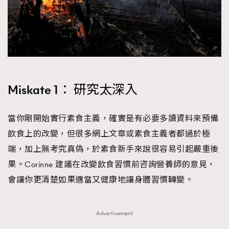
About us
Collaboration Opportunity
Disclaimer
Privacy
New Media Group
|
Madame Figaro editions:
France
|
Greece
|
Japan
|
Portugal
|
Spain
Miskate 1： 研究太深入
當你剛開始實行素食主義，確實是有必要多讀資料來預備
飲食上的改變，但很多網上文章或素食主義者都過於極
端，加上無考究真偽，於素食新手來說很容易引起嚴重後
果。Corinne 建議在改變飲食習慣前咨詢營養師的意見，
會讓你更清楚如果適當又健康地讓身體習慣轉變。
Advertisement