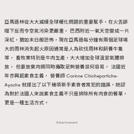
FigaroTalk
48
FigaroWatch
83
Grooming&Fitness
38
亞馬遜林從大大減緩全球暖化問題的重要幫手，在火舌舔
HommesFashion
2
噬下反而令空氣污染更嚴重， 巴西附近一氧天空變成一片
HommeStyle
132
深紅，猶如末日般恐怖，現在亞馬遜每分鐘有兩個足球場
NoBagNoLife
349
大的雨林消失起火原因通常是人為砍伐雨林和飼養牛隻
People
53
等， 畜牧業特別是牛肉生產，大大增加全球溫室氣體排
#FigaroIssue 專訪陳漢娜Hanna與Takuro｜模特
TheFrenchWay
放， 但要放棄肉類同時攝取足夠營養談何容易， 法國近
145
情侶談愛情
年亦興起素食主義， 營養師 Corinne Chicheportiche-
VAxChowSangSang
4
Ayache 就提出了以下幾項新手素食者常犯的錯誤，她認
WatchesWonder&Beyond
21
為對於法國人來說素食主義不只是排除所有肉食的餐單，
WatchesWonder&Beyond
1
更是一種生活方式。
向ChanelN°5致敬
1
大時代小事情
42
時尚熱話
537
Advertisement
時尚配飾
297