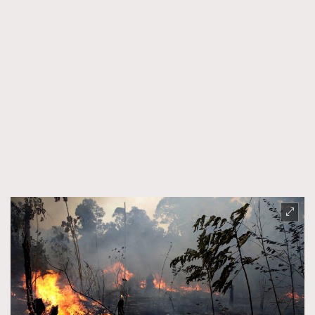
時裝心理學
2
當巨蟹座遇上處女座 Tyson Yoshi x 林家謙
煲劇日常
334
玩物壯志
1
本人已詳閱並同意遵守本文列明條款及細則。 請瀏覽
(
nmg.com.hk/privacy
) 閱讀本公司的私隱政策聲明。
本人願意接收新傳媒集團的最新消息及其他宣傳資訊，本人同意
新傳媒集團使用本人的個人資料於任何推廣用途。