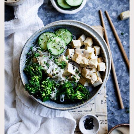
TRENDING
AFrenchMind
DressLikeAParisienne
EmpowerF
FashionWeek
FigaroAesthetic