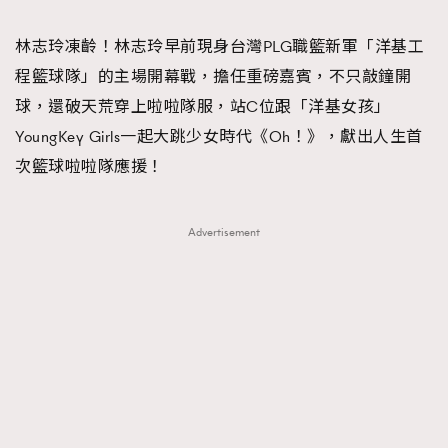
TRENDING
林志玲凍齡！林志玲早前現身台灣PLG職籃新軍「洋基工
#FigaroExhibition 群星力撐MF X Leung Mo《See
AFrenchMind
3
程籃球隊」的主場開幕戰，擔任重磅嘉賓，不只敲鐘開
You In My Dream》展覽
DressLikeAParisienne
1
球，還破天荒穿上啦啦隊服，站C位跟「洋基女孩」
EmpowerF
103
YoungKey Girls一起大跳少女時代《Oh！》，獻出人生首
FashionWeek
191
次籃球啦啦隊應援！
FigaroAesthetic
308
FigaroAstrology
416
Advertisement
FigaroBeauty
424
FigaroBeautyRitual
7
FigaroCeleb
547
#FigaroExhibition Wyman 揭曉 Figaro Exhibition
FigaroCinéma
281
第二站！
FigaroDigitalCover
17
FigaroExhibition
12
FigaroExpert
1