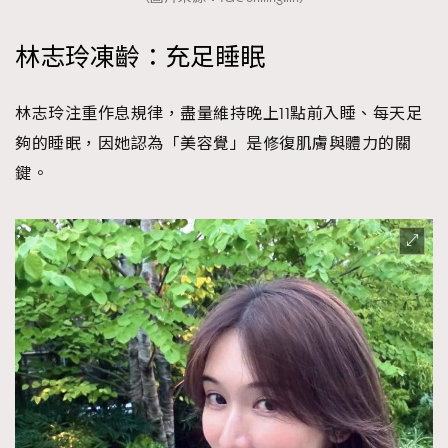
林志玲凍齡：充足睡眠
林志玲注重作息規律，盡量維持晚上11點前入睡、每天足
夠的睡眠，因她認為「美容覺」是修復肌膚與體力的關
鍵。