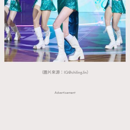
FigaroTalk
48
FigaroWatch
83
Grooming&Fitness
38
HommesFashion
2
HommeStyle
132
NoBagNoLife
349
People
53
#FigaroIssue 專訪陳漢娜Hanna與Takuro｜模特
TheFrenchWay
145
情侶談愛情
（圖片來源：
IG@chiling.lin
）
VAxChowSangSang
4
WatchesWonder&Beyond
21
WatchesWonder&Beyond
1
Advertisement
向ChanelN°5致敬
1
大時代小事情
42
時尚熱話
537
時尚配飾
297