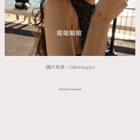
（圖片來源：
IG@chiling.lin
）
Advertisement