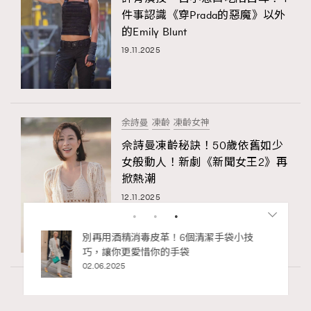
件事認識《穿Prada的惡魔》以外
的Emily Blunt
19.11.2025
余詩曼
凍齡
凍齡女神
佘詩曼凍齡秘訣！50歲依舊如少
女般動人！新劇《新聞女王2》再
掀熱潮
12.11.2025
RECOMMENDED