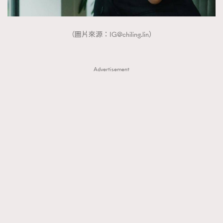
（圖片來源：
IG@chiling.lin
）
Advertisement