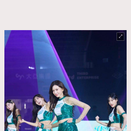
FigaroFrancais
41
FigaroGadget
1
FigaroHealth
647
FigaroHub
128
FigaroIcon
68
法國五月French May專訪四位香港文藝代表
FigaroInsight
156
FigaroIssue
271
FigaroJewellery
87
FigaroLifestyle
230
FigaroLove
89
FigaroMasterclass
20
FigaroMusic
90
FigaroStyle
89
#FigaroIssue 容祖兒封面專訪｜追逐歌手夢
FigaroSubculture
14