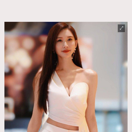
TRENDING
AFrenchMind
DressLikeAParisienne
EmpowerF
FashionWeek
FigaroAesthetic