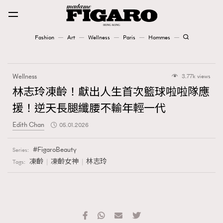
Fashion
Art
Wellness
Paris
Hommes
Fashion
Wellness
3.77k views
Art
林志玲凍齡！獻出人生首次籃球啦啦隊應
援！逆天長腿纖腰不輸年輕一代
Wellness
Edith Chan
05.01.2026
Karena Lam is On Our Cover
FigaroBeauty
Series:
Paris
凍齡
凍齡女神
林志玲
Tags:
Hommes