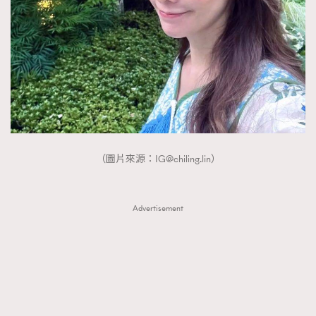
（圖片來源：
IG@chiling.lin
）
Advertisement