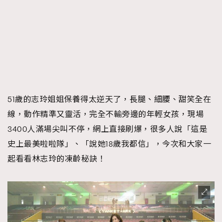
時裝心理學
2
當巨蟹座遇上處女座 Tyson Yoshi x 林家謙
煲劇日常
334
玩物壯志
1
51歲的志玲姐姐保養得太逆天了，長腿、細腰、甜笑全在
線，動作精準又靈活，完全不輸旁邊的年輕女孩，現場
3400人滿場尖叫不停，網上直接刷爆，很多人說「這是
本人已詳閱並同意遵守本文列明條款及細則。 請瀏覽
史上最美啦啦隊」、「說她18歲我都信」，今次和大家一
(
nmg.com.hk/privacy
) 閱讀本公司的私隱政策聲明。
本人願意接收新傳媒集團的最新消息及其他宣傳資訊，本人同意
起看看林志玲的凍齡秘訣！
新傳媒集團使用本人的個人資料於任何推廣用途。