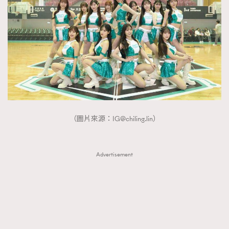
About us
Collaboration Opportunity
Disclaimer
Privacy
New Media Group
|
Madame Figaro editions:
France
|
Greece
|
Japan
|
Portugal
|
Spain
（圖片來源：
IG@chiling.lin
）
Advertisement