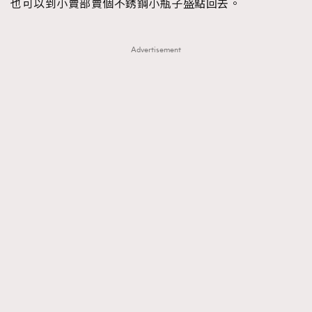
也可以到小賣部賣個不銹鋼小瓶子盛點回去。
Advertisement