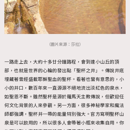
（圖片來源：莎拉）
一路走上去，大約十多廿分鐘路程，會到達小山丘的頂
部，也就是世界的心輪的發出點「聖杯之井」。傳說井底
埋藏著曾經盛載耶穌聖血的聖杯。看著也蠻有意思的，小
小的井口，數百年來一直源源不絕地流出淡紅色的泉水，
如聖恩不斷。雖然聖杯是源於羅馬天主教傳說，但歡迎任
何文化背景的人來參觀。另一方面，很多神秘學家和魔法
師都強調，聖杯井一帶的能量特別強大。官方寫明聖杯山
泉是可以飲用的，所以很多人會帶著小瓶來收集自用。你