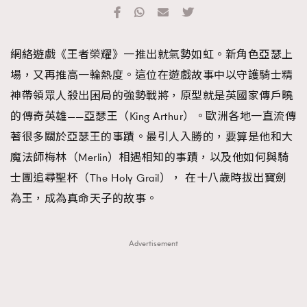
TRENDING
#FigaroExhibition 群星力撐MF X Leung Mo《See
AFrenchMind
3
網絡遊戲《王者榮耀》一推出就氣勢如虹。新角色亞瑟上
You In My Dream》展覽
DressLikeAParisienne
1
場，又再推高一輪熱度。這位在遊戲故事中以守護騎士精
EmpowerF
103
神帶領眾人殺出困局的強勢戰將，原型就是英國家傳戶曉
FashionWeek
191
的傳奇英雄——亞瑟王（King Arthur）。歐洲各地一直流傳
FigaroAesthetic
308
著很多關於亞瑟王的事蹟。最引人入勝的，要算是他和大
FigaroAstrology
415
魔法師梅林（Merlin）相遇相知的事蹟，以及他如何與騎
FigaroBeauty
424
士團追尋聖杯（The Holy Grail）， 在十八歲時拔出寶劍
FigaroBeautyRitual
7
為王，成為真命天子的故事。
FigaroCeleb
547
#FigaroExhibition Wyman 揭曉 Figaro Exhibition
FigaroCinéma
281
Advertisement
第二站！
FigaroDigitalCover
17
FigaroExhibition
12
FigaroExpert
1