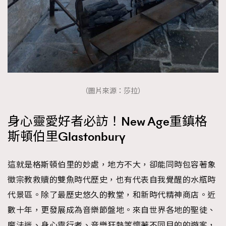
（圖片來源：莎拉）
身心靈愛好者必訪！New Age重鎮格
斯頓伯里Glastonbury
這就是格斯頓伯里的妙處，地方不大，卻能同時包容著象
徵宗教救贖的雙魚時代歷史，也有代表自我覺醒的水瓶時
代景區。除了最歷史悠久的教堂，和新時代精神商店。近
數十年，更發展成為音樂節盤地。來自世界各地的聖徒、
魔法迷、身心靈行者、音樂狂熱等懷著不同目的的遊客，