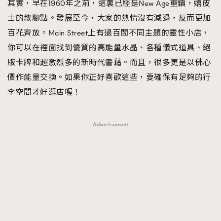
其實，早在1960年之前，這裏已經是New Age重鎮，嬉皮
士的敘腳點。發展至今，大家的熱情沒有減退，反而更加
百花齊放。Main Street上有過百間不同主題的靈性小店，
你可以在裡面找到優質的高能量水晶、各種儀式道具、絕
版卡牌和超激烈多的新時代書藉。而且，很多更是以佛心
價作能量交換。如果你正好喜歡這些，要確保有足夠的行
李空間才好逛店喔！
Advertisement