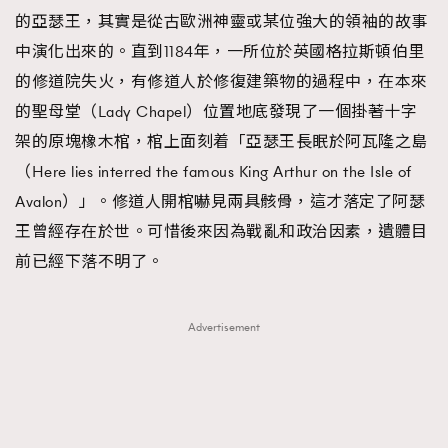
的亞瑟王，其實是從古歐洲神靈或某位強大的領袖的故事
About us
Collaboration Opportunity
Disclaimer
Privacy
中演化出來的。直到1184年，一所位於英國格拉斯頓伯里
New Media Group
|
Madame Figaro editions:
France
|
Greece
的修道院失火，有修道人於修復建築物的過程中，在本來
|
Japan
|
Portugal
|
Spain
的聖母堂（Lady Chapel）位置地底發現了一個掛著十字
架的原塊橡木棺，棺上面刻着「亞瑟王長眠於阿瓦隆之島
（Here lies interred the famous King Arthur on the Isle of
Avalon）」。修道人開棺嚇見兩具骸骨，這才落定了阿瑟
王曾經存在於世。可惜後來因為戰亂和政治因素，遺體目
前已經下落不明了。
Advertisement