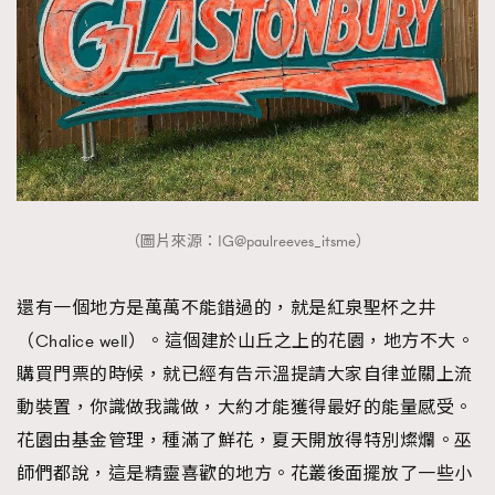
（圖片來源：IG@paulreeves_itsme）
還有一個地方是萬萬不能錯過的，就是紅泉聖杯之井
（Chalice well）。這個建於山丘之上的花園，地方不大。
購買門票的時候，就已經有告示溫提請大家自律並關上流
動裝置，你識做我識做，大約才能獲得最好的能量感受。
花園由基金管理，種滿了鮮花，夏天開放得特別燦爛。巫
師們都說，這是精靈喜歡的地方。花叢後面擺放了一些小