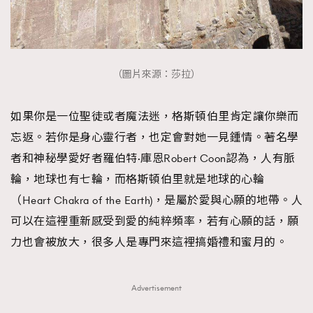
AFrenchMind
DressLikeAParisienne
EmpowerF
FashionWeek
FigaroAesthetic
（圖片來源：莎拉）
如果你是一位聖徒或者魔法迷，格斯頓伯里肯定讓你樂而
忘返。若你是身心靈行者，也定會對她一見鍾情。著名學
者和神秘學愛好者羅伯特·庫恩Robert Coon認為，人有脈
輪，地球也有七輪，而格斯頓伯里就是地球的心輪
（Heart Chakra of the Earth)，是屬於愛與心願的地帶。人
可以在這裡重新感受到愛的純粹頻率，若有心願的話，願
力也會被放大，很多人是專門來這裡搞婚禮和蜜月的。
Advertisement