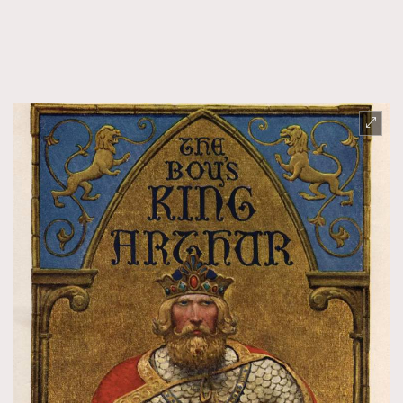
FigaroTalk
48
FigaroWatch
83
Grooming&Fitness
38
HommesFashion
2
HommeStyle
132
NoBagNoLife
349
People
53
#FigaroIssue 專訪陳漢娜Hanna與Takuro｜模特
TheFrenchWay
145
情侶談愛情
VAxChowSangSang
4
WatchesWonder&Beyond
21
WatchesWonder&Beyond
1
向ChanelN°5致敬
1
大時代小事情
42
時尚熱話
537
時尚配飾
297