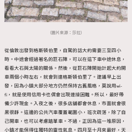
（圖片來源：莎拉）
從倫敦出發到格斯頓伯里，自駕的話大約需要三至四小
時。中途會經過著名的巨石陣，可以在這下車中途休息，
看看大石與太陽的關係。然後，從巨石陣開始計起大約開
車兩個小時左右，就會到達格斯頓伯里了。建議早上出
發，因為小鎮大部分地方仍然保持古舊風格，莫說用wi-
fi，就是使用信用卡也偶會出現連接困難。所以，最好帶
備少許現金。入夜之後，很多店舖都會休息，市面就會很
黑很靜。這邊的公共汽車覆蓋範圍小，班次疏落，除了自
己開車，也可以考慮踏單車。不過，正因為這一堆原因，
小鎮才能保得住獨特的靈性氣息。四月至十月來最好，天