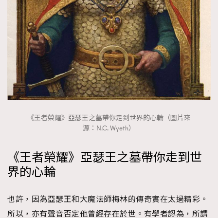
時裝心理學
2
當巨蟹座遇上處女座 Tyson Yoshi x 林家謙
煲劇日常
334
玩物壯志
1
《王者榮耀》亞瑟王之墓帶你走到世界的心輪（圖片來
源：N.C. Wyeth）
本人已詳閱並同意遵守本文列明條款及細則。 請瀏覽
(
nmg.com.hk/privacy
) 閱讀本公司的私隱政策聲明。
《王者榮耀》亞瑟王之墓帶你走到世
本人願意接收新傳媒集團的最新消息及其他宣傳資訊，本人同意
新傳媒集團使用本人的個人資料於任何推廣用途。
界的心輪
也許，因為亞瑟王和大魔法師梅林的傳奇實在太過精彩。
所以，亦有聲音否定他曾經存在於世。有學者認為，所謂