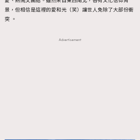
愛、熱鬧又團結。雖然來自東西南北，各有文化信仰背
景，但相信是這裡的愛和光（笑）讓世人免除了大部份衝
突 。
Advertisement