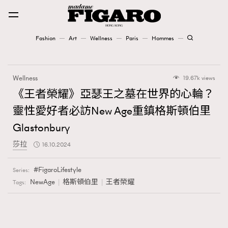
Fashion
Art
Wellness
Paris
Hommes
Fashion
Wellness
19.67k views
Art
《王者榮耀》亞瑟王之墓在世界的心輪？
靈性愛好者必訪New Age重鎮格斯頓伯里
Wellness
Glastonbury
Karena Lam is On Our Cover
莎拉
16.10.2024
Paris
FigaroLifestyle
Series:
NewAge
格斯頓伯里
王者榮耀
Tags:
Hommes