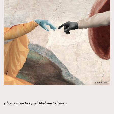
時裝心理學
2
當巨蟹座遇上處女座 Tyson Yoshi x 林家謙
煲劇日常
334
玩物壯志
1
本人已詳閱並同意遵守本文列明條款及細則。 請瀏覽
(
nmg.com.hk/privacy
) 閱讀本公司的私隱政策聲明。
本人願意接收新傳媒集團的最新消息及其他宣傳資訊，本人同意
新傳媒集團使用本人的個人資料於任何推廣用途。
photo courtesy of Mehmet Geren