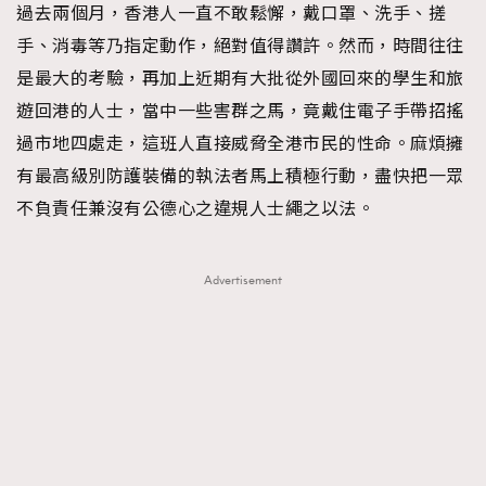
過去兩個月，香港人一直不敢鬆懈，戴口罩、洗手、搓
About us
Collaboration Opportunity
Disclaimer
Privacy
手、消毒等乃指定動作，絕對值得讚許。然而，時間往往
New Media Group
|
Madame Figaro editions:
France
|
Greece
是最大的考驗，再加上近期有大批從外國回來的學生和旅
|
Japan
|
Portugal
|
Spain
遊回港的人士，當中一些害群之馬，竟戴住電子手帶招搖
過市地四處走，這班人直接威脅全港市民的性命。麻煩擁
有最高級別防護裝備的執法者馬上積極行動，盡快把一眾
不負責任兼沒有公德心之違規人士繩之以法。
Advertisement