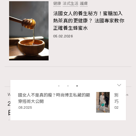
健康
法式生活
護膚
法國女人的養生秘方！蜜糖加入
熱茶真的更健康？ 法國專家教你
正確養生蜂蜜水
05.02.2026
Wellness
70 views
私藏的顯
別再用酒精消毒皮革！6個清潔手袋小技
巧，讓你更愛惜你的手袋
2026年8月每周星座運程【8月9日至8月15
02.06.2025
日】
莎拉
10 hours ago