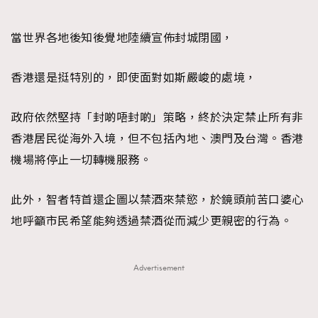
FigaroFrancais
41
FigaroGadget
1
當世界各地後知後覺地陸續宣佈封城閉國，
FigaroHealth
647
香港還是挺特別的，即使面對如斯嚴峻的處境，
FigaroHub
128
FigaroIcon
68
法國五月French May專訪四位香港文藝代表
政府依然堅持「封啲唔封啲」策略，終於決定禁止所有非
FigaroInsight
156
香港居民從海外入境，但不包括內地、澳門及台灣。香港
FigaroIssue
271
機場將停止一切轉機服務。
FigaroJewellery
87
FigaroLifestyle
230
此外，智者特首還企圖以禁酒來禁慾，於鏡頭前苦口婆心
FigaroLove
89
地呼籲市民希望能夠透過禁酒從而減少更親密的行為。
FigaroMasterclass
20
FigaroMusic
90
Advertisement
FigaroStyle
89
#FigaroIssue 容祖兒封面專訪｜追逐歌手夢
FigaroSubculture
14