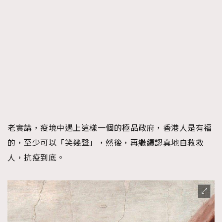
FigaroTalk
48
FigaroWatch
83
Grooming&Fitness
38
HommesFashion
2
HommeStyle
132
NoBagNoLife
349
People
53
#FigaroIssue 專訪陳漢娜Hanna與Takuro｜模特
TheFrenchWay
145
情侶談愛情
VAxChowSangSang
4
老實講，疫境中遇上這樣一個的極品政府，香港人是有福
WatchesWonder&Beyond
21
的，至少可以「笑幾聲」，然後，再繼續認真地自救救
WatchesWonder&Beyond
1
人，抗疫到底。
向ChanelN°5致敬
1
大時代小事情
42
時尚熱話
537
時尚配飾
297