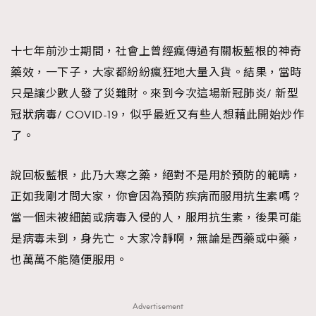
十七年前沙士期間，社會上曾經瘋傳過有關板藍根的神奇
藥效，一下子，大家都紛紛瘋狂地大量入貨。結果，當時
只是讓少數人發了災難財。來到今次這場新冠肺炎/ 新型
冠狀病毒/ COVID-19，似乎最近又有些人想藉此開始炒作
了。
說回板藍根，此乃大寒之藥，絕對不是用於預防的範疇，
正如我剛才問大家，你會因為預防疾病而服用抗生素嗎 ?
當一個未被細菌或病毒入侵的人，服用抗生素，後果可能
是病毒未到，身先亡。大家冷靜啊，無論是西藥或中藥，
也萬萬不能隨便服用。
Advertisement