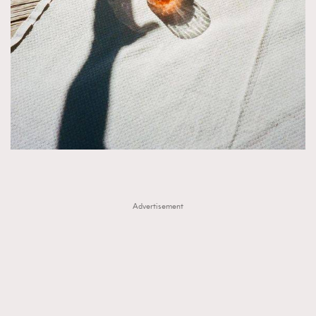
AFrenchMind
DressLikeAParisienne
EmpowerF
FashionWeek
FigaroAesthetic
Advertisement