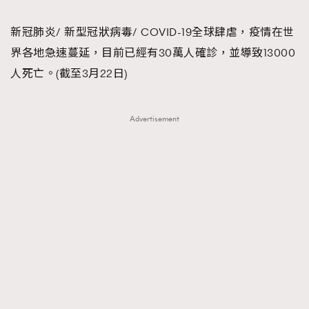
TRENDING
新冠肺炎/ 新型冠狀病毒/ COVID-19全球肆虐，疫情在世
#FigaroExhibition 群星力撐MF X Leung Mo《See
AFrenchMind
3
界各地急速蔓延，目前已經有30萬人確診，並導致13000
You In My Dream》展覽
DressLikeAParisienne
1
人死亡。(截至3月22日)
EmpowerF
103
FashionWeek
191
Advertisement
FigaroAesthetic
308
FigaroAstrology
416
FigaroBeauty
424
FigaroBeautyRitual
7
FigaroCeleb
547
#FigaroExhibition Wyman 揭曉 Figaro Exhibition
FigaroCinéma
281
第二站！
FigaroDigitalCover
17
FigaroExhibition
12
FigaroExpert
1