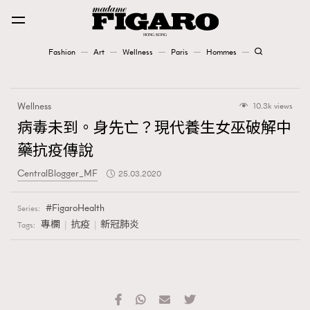
Fashion
Art
Wellness
Paris
Hommes
Fashion
Wellness
10.3k views
Art
病毒未到。身先亡？現代養生女巫破解中
藥抗疫傳說
Wellness
CentralBlogger_MF
25.03.2020
Karena Lam is On Our Cover
FigaroHealth
Series:
Paris
專欄
抗疫
新冠肺炎
Tags:
Hommes