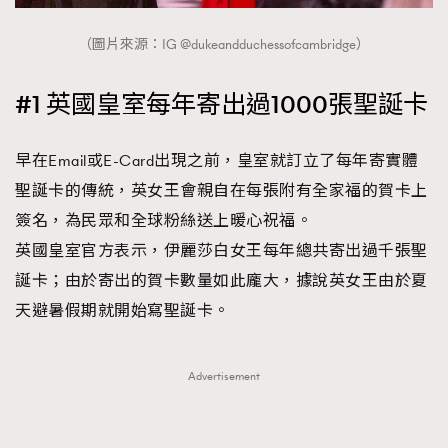
About us
Collaboration Opportunity
Disclaimer
Privacy
（圖片來源：IG @dukeandduchessofcambridge）
New Media Group
|
Madame Figaro editions:
France
|
Greece
|
Japan
|
Portugal
|
Spain
#1 英國皇室每年寄出過1000張聖誕卡
早在Email或E-Card出現之前，皇室就訂立了每年寄實體
聖誕卡的傳統，英女王會親自在每張附有全家福的賀卡上
簽名，為民眾和全球粉絲送上暖心祝福。
英國皇室官方表示，伊麗莎白女王每年總共寄出過千張聖
誕卡；由於寄出的賀卡數量如此龐大，據說英女王由於夏
天避暑假期就開始寫聖誕卡。
Advertisement