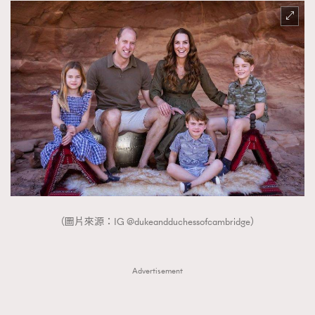
（圖片來源：IG @dukeandduchessofcambridge）
Advertisement