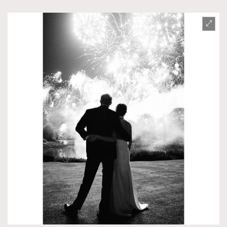
AFrenchMind
DressLikeAParisienne
EmpowerF
FashionWeek
FigaroAesthetic