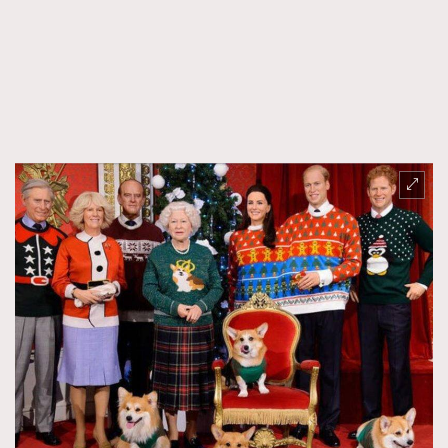
FigaroFrancais
41
FigaroGadget
1
FigaroHealth
647
FigaroHub
128
FigaroIcon
68
法國五月French May專訪四位香港文藝代表
FigaroInsight
156
FigaroIssue
270
FigaroJewellery
86
FigaroLifestyle
230
FigaroLove
89
FigaroMasterclass
20
FigaroMusic
90
FigaroStyle
89
#FigaroIssue 容祖兒封面專訪｜追逐歌手夢
FigaroSubculture
14