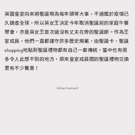
TRENDING
英國皇室向來將聖誕視為每年頭等大事，不過鑑於疫情已
#FigaroExhibition 群星力撐MF X Leung Mo《See
AFrenchMind
3
久肆虐全球，所以英女王決定今年取消聖誕前的家庭午餐
You In My Dream》展覽
DressLikeAParisienne
1
聚會，亦是英女王首次過沒有丈夫在旁的聖誕節。作為王
EmpowerF
103
室成員，他們一直都謹守許多歷史規範，由聖誕卡、聖誕
FashionWeek
191
shopping地點到聖誕禮物都有自己一套傳統，當中也有很
FigaroAesthetic
308
多令人此想不到的地方，原來皇室成員間的聖誕禮物交換
FigaroAstrology
415
更有不少驚喜！
FigaroBeauty
424
FigaroBeautyRitual
7
Advertisement
FigaroCeleb
547
#FigaroExhibition Wyman 揭曉 Figaro Exhibition
FigaroCinéma
281
第二站！
FigaroDigitalCover
17
FigaroExhibition
12
FigaroExpert
1