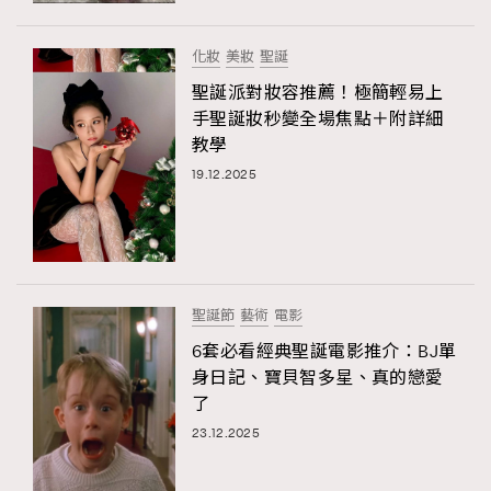
化妝
美妝
聖誕
聖誕派對妝容推薦！極簡輕易上
手聖誕妝秒變全場焦點＋附詳細
教學
19.12.2025
聖誕節
藝術
電影
6套必看經典聖誕電影推介：BJ單
身日記、寶貝智多星、真的戀愛
了
23.12.2025