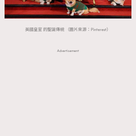
FigaroTalk
48
FigaroWatch
83
Grooming&Fitness
38
英國皇室 的聖誕傳統 （圖片來源：Pinterest）
HommesFashion
2
HommeStyle
132
NoBagNoLife
349
Advertisement
People
53
#FigaroIssue 專訪陳漢娜Hanna與Takuro｜模特
TheFrenchWay
145
情侶談愛情
VAxChowSangSang
4
WatchesWonder&Beyond
21
WatchesWonder&Beyond
1
向ChanelN°5致敬
1
大時代小事情
42
時尚熱話
537
時尚配飾
297