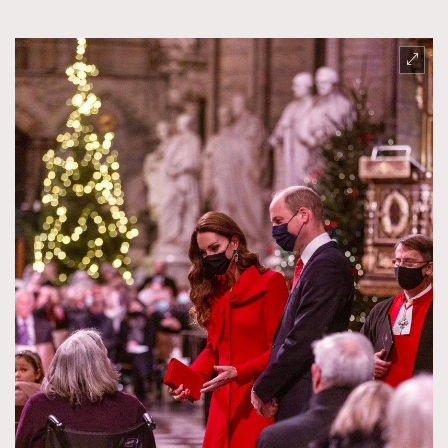
時裝心理學
2
當巨蟹座遇上處女座 Tyson Yoshi x 林家謙
煲劇日常
334
玩物壯志
1
本人已詳閱並同意遵守本文列明條款及細則。 請瀏覽
(
nmg.com.hk/privacy
) 閱讀本公司的私隱政策聲明。
本人願意接收新傳媒集團的最新消息及其他宣傳資訊，本人同意
新傳媒集團使用本人的個人資料於任何推廣用途。