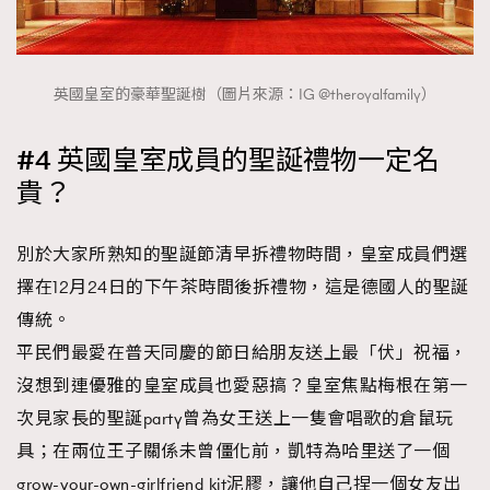
英國皇室的豪華聖誕樹（圖片來源：IG @theroyalfamily）
#4 英國皇室成員的聖誕禮物一定名
貴？
別於大家所熟知的聖誕節清早拆禮物時間，皇室成員們選
擇在12月24日的下午茶時間後拆禮物，這是德國人的聖誕
傳統。
平民們最愛在普天同慶的節日給朋友送上最「伏」祝福，
沒想到連優雅的皇室成員也愛惡搞？皇室焦點梅根在第一
次見家長的聖誕party曾為女王送上一隻會唱歌的倉鼠玩
具；在兩位王子關係未曾僵化前，凱特為哈里送了一個
grow-your-own-girlfriend kit泥膠，讓他自己捏一個女友出