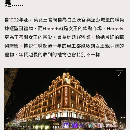
是……
自1992年起，英女王會親自為白金漢宮與溫莎城堡的職員
揀選聖誕禮物，而Harrods就是女王的欽點商場，Harrods
更為了答謝女王的喜愛，會為她延遲營業，給她最好的購
物體驗。據説仼職超過一年的員工都能收到女王親手送的
禮物，年資越長的收到的禮物也會特別不一樣。