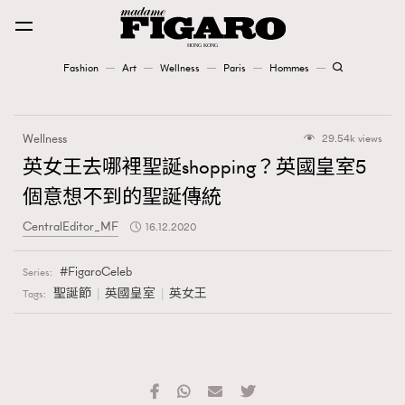
Fashion
Art
Wellness
Paris
Hommes
Fashion
Wellness
29.54k views
Art
英女王去哪裡聖誕shopping？英國皇室5
個意想不到的聖誕傳統
Wellness
CentralEditor_MF
16.12.2020
Karena Lam is On Our Cover
FigaroCeleb
Series:
Paris
聖誕節
英國皇室
英女王
Tags:
Hommes