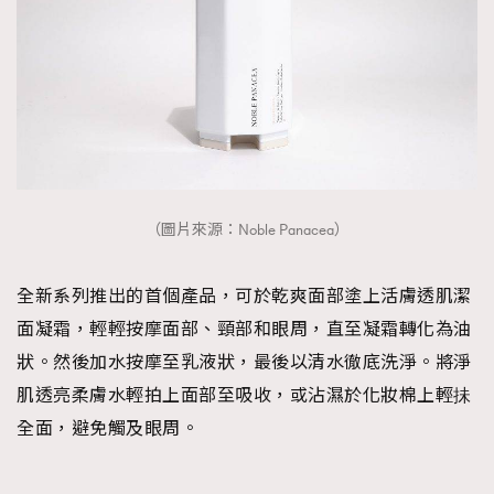
（圖片來源：Noble Panacea）
全新系列推出的首個產品，可於乾爽面部塗上活膚透肌潔
面凝霜，輕輕按摩面部、頸部和眼周，直至凝霜轉化為油
狀。然後加水按摩至乳液狀，最後以清水徹底洗淨。將淨
肌透亮柔膚水輕拍上面部至吸收，或沾濕於化妝棉上輕抺
全面，避免觸及眼周。