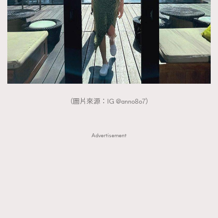
（圖片來源：IG @anno8o7）
Advertisement