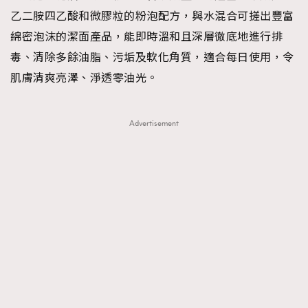
乙二胺四乙酸和微膠粒的粉泡配方，與水混合可搓出豐富
綿密泡沫的潔面產品，能即時溫和且深層徹底地進行排
毒、清除多餘油脂、污垢及軟化角質，適合每日使用，令
肌膚清爽亮澤、淨透零油光。
Advertisement