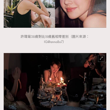
許瑋甯38歲對比19歲舊相零差別（圖片來源：
IG@anno8o7）