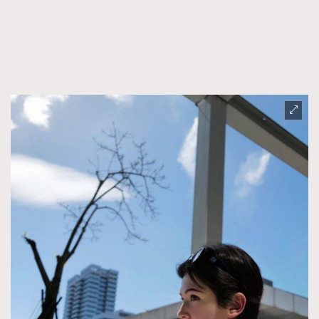
FigaroFrancais
41
FigaroGadget
1
FigaroHealth
647
FigaroHub
128
FigaroIcon
68
法國五月French May專訪四位香港文藝代表
FigaroInsight
156
FigaroIssue
271
FigaroJewellery
87
FigaroLifestyle
230
FigaroLove
89
FigaroMasterclass
20
FigaroMusic
90
FigaroStyle
89
#FigaroIssue 容祖兒封面專訪｜追逐歌手夢
FigaroSubculture
14