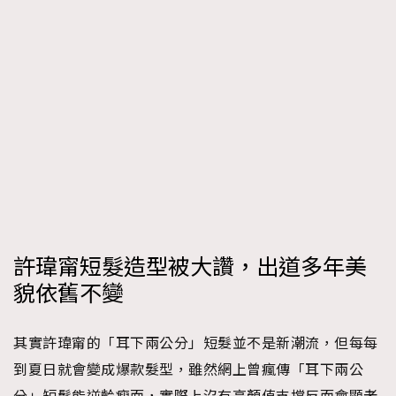
時裝心理學
2
當巨蟹座遇上處女座 Tyson Yoshi x 林家謙
煲劇日常
334
玩物壯志
1
本人已詳閱並同意遵守本文列明條款及細則。 請瀏覽
許瑋甯短髮造型被大讚，出道多年美
(
nmg.com.hk/privacy
) 閱讀本公司的私隱政策聲明。
本人願意接收新傳媒集團的最新消息及其他宣傳資訊，本人同意
貌依舊不變
新傳媒集團使用本人的個人資料於任何推廣用途。
其實許瑋甯的「耳下兩公分」短髮並不是新潮流，但每每
到夏日就會變成爆款髮型，雖然網上曾瘋傳「耳下兩公