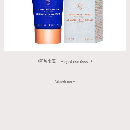
AFrenchMind
DressLikeAParisienne
EmpowerF
FashionWeek
FigaroAesthetic
（圖片來源： Augustinus Bader ）
Advertisement