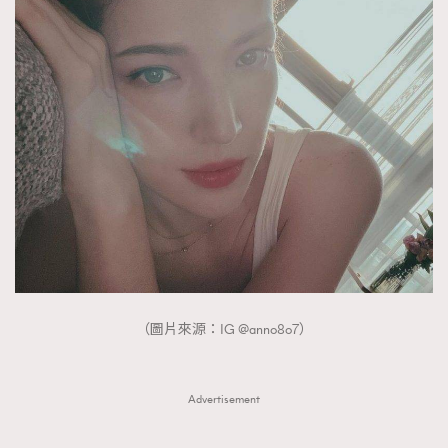
（圖片來源：IG @anno8o7）
Advertisement