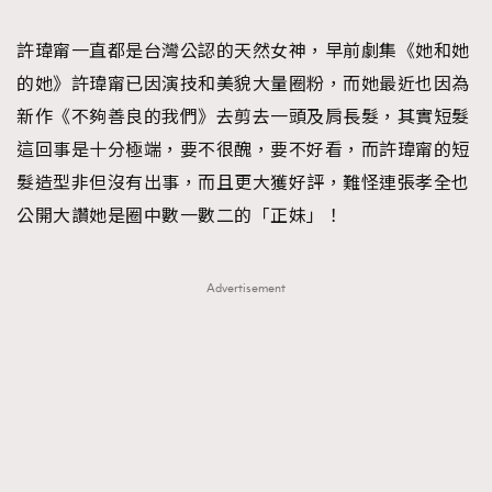
TRENDING
許瑋甯一直都是台灣公認的天然女神，早前劇集《她和她
#FigaroExhibition 群星力撐MF X Leung Mo《See
AFrenchMind
3
的她》許瑋甯已因演技和美貌大量圈粉，而她最近也因為
You In My Dream》展覽
DressLikeAParisienne
1
新作《不夠善良的我們》去剪去一頭及肩長髮，其實短髮
EmpowerF
103
這回事是十分極端，要不很醜，要不好看，而許瑋甯的短
FashionWeek
191
髮造型非但沒有出事，而且更大獲好評，難怪連張孝全也
FigaroAesthetic
308
公開大讚她是圈中數一數二的「正妹」！
FigaroAstrology
416
FigaroBeauty
424
Advertisement
FigaroBeautyRitual
7
FigaroCeleb
547
#FigaroExhibition Wyman 揭曉 Figaro Exhibition
FigaroCinéma
281
第二站！
FigaroDigitalCover
17
FigaroExhibition
12
FigaroExpert
1