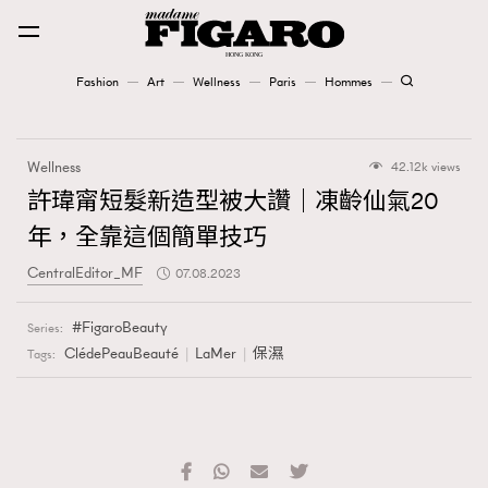
Fashion
Art
Wellness
Paris
Hommes
Fashion
Wellness
42.12k views
Art
許瑋甯短髮新造型被大讚｜凍齡仙氣20
年，全靠這個簡單技巧
Wellness
CentralEditor_MF
07.08.2023
Karena Lam is On Our Cover
FigaroBeauty
Series:
Paris
ClédePeauBeauté
LaMer
保濕
Tags:
Hommes