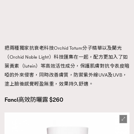
把兩種獨家抗衰老科技Orchid Totum分子精華以及蘭光
（Orchid Noble Light）科技匯集在一起，配方更加入了如
葉黃素（lutein）等高效活性成分，保護肌膚對抗令表皮暗
啞的外來侵害，同時改善膚質，防禦紫外線UVA及UVB，
塗上臉後感覺輕盈無重，效果持久舒適。
Fancl高效防曬露 $260