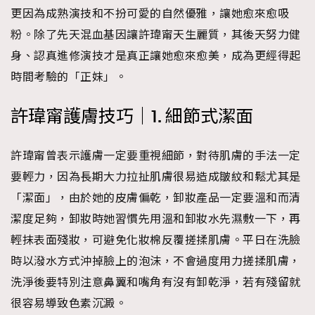
更因為成熟演技和不扮可愛的自然優雅，讓她愈來愈吸
粉。除了先天混血基因讓許瑋甯天生麗質，其後天努力健
身、認真進修演技才是真正讓她愈來愈美，成為更經得起
時間考驗的「正妹」。
許瑋甯護膚技巧｜1. 細節式潔面
許瑋甯曾表示護膚一定要重視細節，對待肌膚的手法一定
要輕力，因為長期大力拉扯肌膚很易造成皺紋和鬆尤其是
「潔面」，由於她的皮膚偏乾，卸妝產品一定要溫和而清
潔度足夠，卸妝時她習慣先用溫和卸妝水先濕敷一下，再
輕抹表面殘妝，可避免化妝棉反覆搓揉肌膚。平日在洗臉
時以潑水方式沖掉臉上的泡沫，不會過度用力搓揉肌膚，
洗淨後要特別注意鼻翼和嘴角有沒有卸乾淨，若有殘留就
很容易導致色素沉澱。