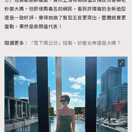
分」短髮能逆齡瘦面，實際上沒有高顏值支撐反而會顯老
About us
Collaboration Opportunity
Disclaimer
Privacy
秒變大媽。但即使再毒舌的網民，看到許瑋甯的全新造型
還是一致好評，覺得她換了髮型五官更突出，整體感覺更
New Media Group
|
Madame Figaro editions:
France
|
Greece
|
Japan
|
Portugal
|
Spain
靈動，果然是高顏值代表！
閲讀更多：
「耳下兩公分」短髮，妙變女神還是大媽？