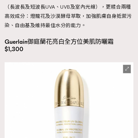
（長波長及短波長UVA、UVB及室內光線），更糅合兩種
高效成分：燈籠花及沙漠酵母萃取，加強肌膚自身抵禦污
染、自由基及維持最佳水分的能力。
Guerlain御庭蘭花亮白全方位美肌防曬霜
$1,300