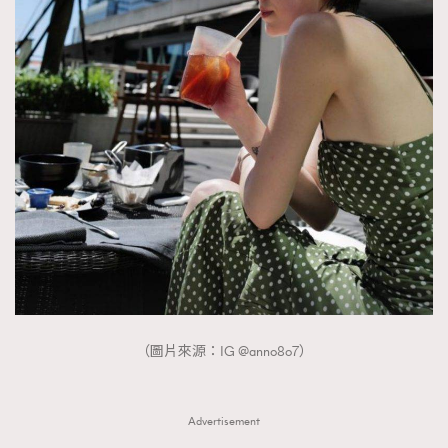
FigaroTalk
48
FigaroWatch
83
Grooming&Fitness
38
HommesFashion
2
HommeStyle
132
NoBagNoLife
349
People
53
#FigaroIssue 專訪陳漢娜Hanna與Takuro｜模特
TheFrenchWay
145
情侶談愛情
VAxChowSangSang
4
WatchesWonder&Beyond
21
WatchesWonder&Beyond
1
向ChanelN°5致敬
1
（圖片來源：IG @anno8o7）
大時代小事情
42
時尚熱話
537
Advertisement
時尚配飾
297