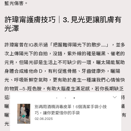
藍光傷害。
許瑋甯護膚技巧｜3. 見光更讓肌膚有
光澤
許瑋甯曾在IG表示過「把握難得陽光下的散步….」，並多
次上傳陽光下的自拍，沒錯，紫外線的確是曬黑、催老的
元兇，但陽光卻是生活上不可缺少的一環，曬太陽能幫助
身體合成維他命Ｄ，有利促進骨骼、牙齒健康外，曬陽
光、呼吸新鮮空氣時，更有助於產生一種讓我們心情愉快
的物質—5-羥色胺，有助大腦產生滿足感，若你長期缺乏
這種物質，會更易感覺到沮喪情緒低落。當然不是大曬特
曬，像許瑋甯般每次出門前好好做好防曬準備，專家建議
私藏的顯
別再用酒精消毒皮革！6個清潔手袋小技
巧，讓你更愛惜你的手袋
曬10-15分鐘，已能讓你感覺煥熱一新，心情好肌膚自然有
02.06.2025
光澤。