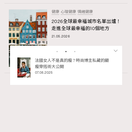
健康
心理健康
情緒健康
2026全球最幸福城市名單出爐！
走進全球最幸福的10個地方
21.05.2026
私藏的顯
別再用酒精消毒皮革！6個清潔手袋小技
巧，讓你更愛惜你的手袋
02.06.2025
Wellness
24.02k views
尖沙咀美食2026｜打卡必去特色餐廳、海景
RECOMMENDED
餐廳、高級中菜
Ankie Pang
8 hours ago