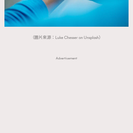
About us
Collaboration Opportunity
Disclaimer
Privacy
New Media Group
|
Madame Figaro editions:
France
|
Greece
|
Japan
|
Portugal
|
Spain
（圖片來源：Luke Chesser on Unsplash）
Advertisement