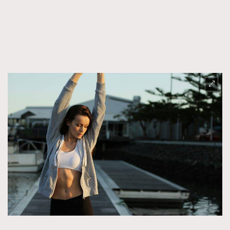
FigaroTalk
48
FigaroWatch
83
Grooming&Fitness
38
HommesFashion
2
HommeStyle
132
NoBagNoLife
349
People
53
#FigaroIssue 專訪陳漢娜Hanna與Takuro｜模特
TheFrenchWay
145
情侶談愛情
VAxChowSangSang
4
WatchesWonder&Beyond
21
WatchesWonder&Beyond
1
向ChanelN°5致敬
1
大時代小事情
42
時尚熱話
537
時尚配飾
297