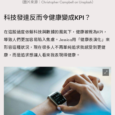
（圖片來源：Christopher Campbell on Unsplash）
時裝心理學
2
當巨蟹座遇上處女座 Tyson Yoshi x 林家謙
煲劇日常
334
科技發達反而令健康變成KPI？
玩物壯志
1
在這股過度依賴科技與數據的風氣下，健康被視為KPI，
導致人們更加容易陷入焦慮。Jessica用「健康表演化」來
形容這種狀況，現在很多人不再單純追求我感受到更健
康，而是追求想讓人看來我表現得健康。
本人已詳閱並同意遵守本文列明條款及細則。 請瀏覽
(
nmg.com.hk/privacy
) 閱讀本公司的私隱政策聲明。
本人願意接收新傳媒集團的最新消息及其他宣傳資訊，本人同意
新傳媒集團使用本人的個人資料於任何推廣用途。