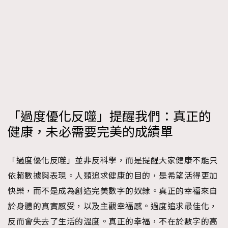
「過度優化反噬」提醒我們：真正的
健康，未必需要完美的成績單
「過度優化反噬」並非反科學，而是提醒大家健康不能只
依賴數據與表現。人類追求健康的目的，是希望活得更加
TRENDING
快樂，而不是成為創造完美數字的奴隸。真正的幸福來自
AFrenchMind
DressLikeAParisienne
於身體的真實感受，以及主觀幸福感。過度追求最佳化，
EmpowerF
FashionWeek
FigaroAesthetic
反而會失去了生活的溫度。真正的幸福，不在於數字的高