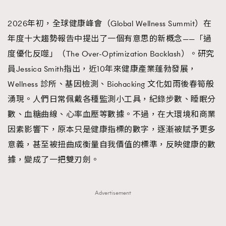
TRENDING
2026年初，全球健康峰會（Global Wellness Summit）在
#FigaroExhibition 群星力撐MF X Leung Mo《See
AFrenchMind
3
年度十大趨勢報告中提出了一個有意思的新概念——「過
You In My Dream》展覽
DressLikeAParisienne
1
度優化反噬」（The Over-Optimization Backlash）。研究
EmpowerF
103
員Jessica Smith指出，近10年來健康產業蓬勃發展，
FashionWeek
191
Wellness 診所、基因檢測、Biohacking 文化如雨後春筍般
FigaroAesthetic
308
湧現。人們日常佩戴各種監測小工具，紀錄步數、睡眠分
FigaroAstrology
415
數、血糖曲線、心率血壓等數據。不過，在大環境和商業
FigaroBeauty
424
因素影響下，原本只是健康指標的數字，逐漸被賦予更多
FigaroBeautyRitual
7
意義，甚至被扭曲成衡量自我價值的標準，反映健康的數
FigaroCeleb
547
據，變成了一把雙刃劍。
#FigaroExhibition Wyman 揭曉 Figaro Exhibition
FigaroCinéma
281
第二站！
FigaroDigitalCover
17
Advertisement
FigaroExhibition
12
FigaroExpert
1