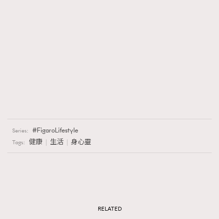
FigaroLifestyle
Series:
健康
生活
身心靈
Tags:
RELATED