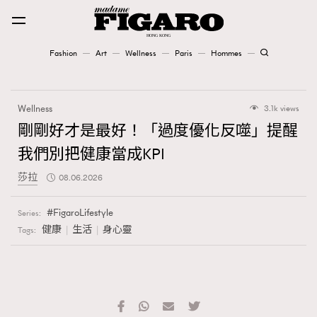
Fashion
Art
Wellness
Paris
Hommes
Fashion
Wellness
3.1k views
Art
剛剛好才是最好！「過度優化反噬」提醒
我們別把健康當成KPI
Wellness
莎拉
08.06.2026
Karena Lam is On Our Cover
FigaroLifestyle
Series:
Paris
健康
生活
身心靈
Tags:
Hommes