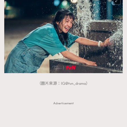
（圖片來源：IG@tvn_drama）
Advertisement