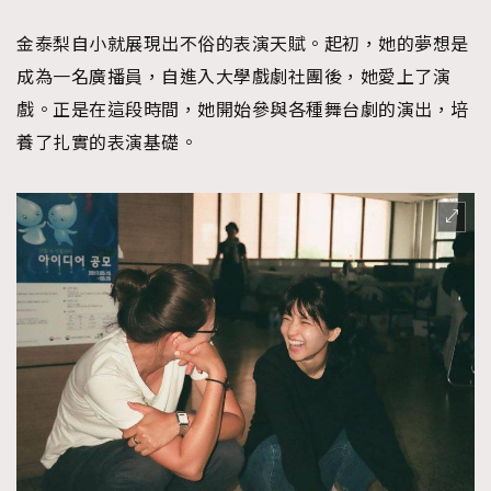
時裝心理學
2
當巨蟹座遇上處女座 Tyson Yoshi x 林家謙
金泰梨自小就展現出不俗的表演天賦。起初，她的夢想是
煲劇日常
334
成為一名廣播員，自進入大學戲劇社團後，她愛上了演
玩物壯志
1
戲。正是在這段時間，她開始參與各種舞台劇的演出，培
養了扎實的表演基礎。
本人已詳閱並同意遵守本文列明條款及細則。 請瀏覽
(
nmg.com.hk/privacy
) 閱讀本公司的私隱政策聲明。
本人願意接收新傳媒集團的最新消息及其他宣傳資訊，本人同意
新傳媒集團使用本人的個人資料於任何推廣用途。