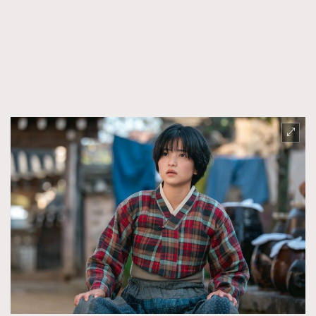
FigaroFrancais
41
FigaroGadget
1
FigaroHealth
647
FigaroHub
128
FigaroIcon
68
法國五月French May專訪四位香港文藝代表
FigaroInsight
156
FigaroIssue
271
FigaroJewellery
87
FigaroLifestyle
230
FigaroLove
89
FigaroMasterclass
20
FigaroMusic
90
FigaroStyle
89
#FigaroIssue 容祖兒封面專訪｜追逐歌手夢
FigaroSubculture
14