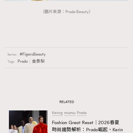
（圖片來源：Prada Beauty）
FigaroBeauty
Series:
Prada
金泰梨
Tags:
RELATED
Kering
miumiu
Prada
Fashion Great Reset｜2026春夏
時尚趨勢解析：Prada崛起、Kerin