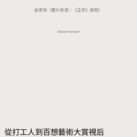
FigaroTalk
48
金泰梨（圖片來源：《正年》劇照）
FigaroWatch
83
Grooming&Fitness
38
HommesFashion
2
Advertisement
HommeStyle
132
NoBagNoLife
349
People
53
#FigaroIssue 專訪陳漢娜Hanna與Takuro｜模特
TheFrenchWay
145
情侶談愛情
VAxChowSangSang
4
WatchesWonder&Beyond
21
WatchesWonder&Beyond
1
向ChanelN°5致敬
1
大時代小事情
42
時尚熱話
537
從打工人到百想藝術大賞視后
時尚配飾
297