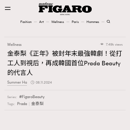
Fashion
Art
Wellness
Paris
Hommes
Fashion
Wellness
7.49k views
Art
金泰梨《正年》被封年末最強韓劇！從打
工人到視后，再成韓國首位Prada Beauty
Wellness
的代言人
Karena Lam is On Our Cover
Summer Ha
08.11.2024
Paris
FigaroBeauty
Series:
Prada
金泰梨
Tags:
Hommes