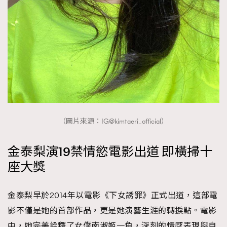
（圖片來源：IG@kimtaeri_official）
金泰梨演19禁情慾電影出道 即橫掃十
座大獎
金泰梨早於2014年以電影《下女誘罪》正式出道，這部電
影不僅是她的首部作品，更是她演藝生涯的轉捩點。電影
中，她完美詮釋了女僕南淑姬一角，深刻的情感表現與自