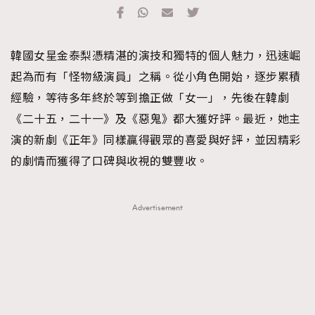
TRENDING
#FigaroExhibition 群星力撐MF X Leung Mo《See
AFrenchMind
3
韓國女星金泰梨憑精湛的演技和獨特的個人魅力，迅速崛
You In My Dream》展覽
DressLikeAParisienne
1
起為而有「怪物級演員」之稱。從小角色開始，逐步累積
EmpowerF
103
經驗，等待多年終於等到擔正做「女一」，先後在韓劇
FashionWeek
191
《二十五，二十一》及《惡鬼》都大獲好評。最近，她主
FigaroAesthetic
308
演的新劇《正年》同樣贏得觀眾的喜愛與好評，並因精彩
FigaroAstrology
415
的劇情而獲得了口碑與收視的雙豐收。
FigaroBeauty
424
FigaroBeautyRitual
7
Advertisement
FigaroCeleb
547
#FigaroExhibition Wyman 揭曉 Figaro Exhibition
FigaroCinéma
281
第二站！
FigaroDigitalCover
17
FigaroExhibition
12
FigaroExpert
1