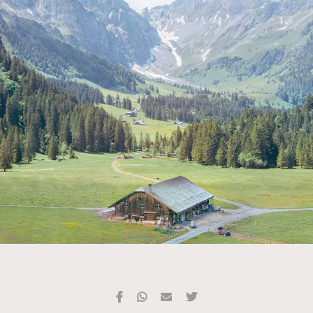
TRENDING
#FigaroExhibition 群星力撐MF X Leung Mo《See
AFrenchMind
3
You In My Dream》展覽
DressLikeAParisienne
1
EmpowerF
103
FashionWeek
191
FigaroAesthetic
308
FigaroAstrology
416
FigaroBeauty
424
FigaroBeautyRitual
7
FigaroCeleb
547
#FigaroExhibition Wyman 揭曉 Figaro Exhibition
FigaroCinéma
281
第二站！
FigaroDigitalCover
17
FigaroExhibition
12
FigaroExpert
1