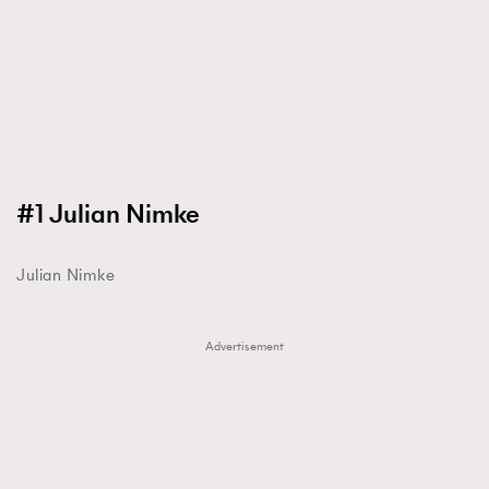
FigaroTalk
48
FigaroWatch
83
Grooming&Fitness
38
HommesFashion
2
HommeStyle
132
NoBagNoLife
349
#1 Julian Nimke
People
53
#FigaroIssue 專訪陳漢娜Hanna與Takuro｜模特
TheFrenchWay
145
情侶談愛情
Julian Nimke
VAxChowSangSang
4
WatchesWonder&Beyond
21
WatchesWonder&Beyond
1
Advertisement
向ChanelN°5致敬
1
大時代小事情
42
時尚熱話
537
時尚配飾
297