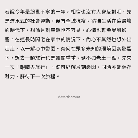
FigaroFrancais
41
若說今年是紛亂不寧的一年，相信也沒有人會反對吧。先
FigaroGadget
1
是流水式的社會運動，後有全城抗疫。彷彿生活在這最壞
FigaroHealth
647
的時代下，想偷片刻寧靜也不容易，心情也難免受到影
FigaroHub
128
響。在這長時間宅在家中的情況下，內心不其然也想外出
FigaroIcon
68
走走，以一解心中鬱悶。奈何在眾多未知的環境因素影響
法國五月French May專訪四位香港文藝代表
FigaroInsight
156
下，想去一趟旅行也是難關重重。倒不如老土一點，先來
FigaroIssue
271
一次「眼睛去旅行」，既可紓解片刻憂悶，同時亦能保存
FigaroJewellery
87
財力，靜待下一次旅程。
FigaroLifestyle
230
FigaroLove
89
Advertisement
FigaroMasterclass
20
FigaroMusic
90
FigaroStyle
89
#FigaroIssue 容祖兒封面專訪｜追逐歌手夢
FigaroSubculture
14