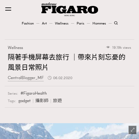
Fashion
Art
Wellness
Paris
Hommes
Fashion
Wellness
19.19k views
Art
隔著手機屏幕去旅行 ｜帶來片刻忘憂的
風景日常照片
Wellness
CentralBlogger_MF
06.02.2020
Karena Lam is On Our Cover
FigaroHealth
Series:
Paris
gadget
攝影師
旅遊
Tags:
Hommes