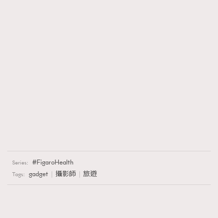
FigaroHealth
Series:
gadget
攝影師
旅遊
Tags: