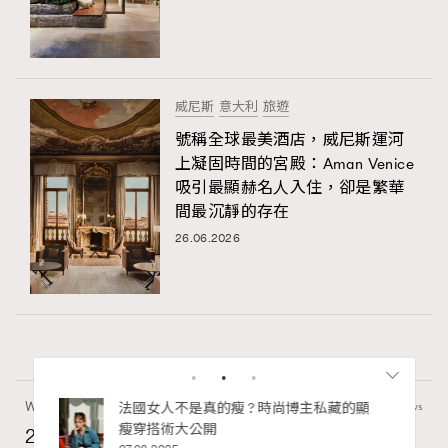
威尼斯
意大利
旅遊
號稱全球最美酒店，威尼斯運河
上凝固時間的宮殿：Aman Venice
吸引最顯赫名人入住，卻是繁華
間最沉靜的存在
26.06.2026
Wellness
70 views
私藏的顯
別再用酒精消毒皮革！6個清潔手袋小技
巧，讓你更愛惜你的手袋
2026年8月每周星座運程【8月9日至8月15