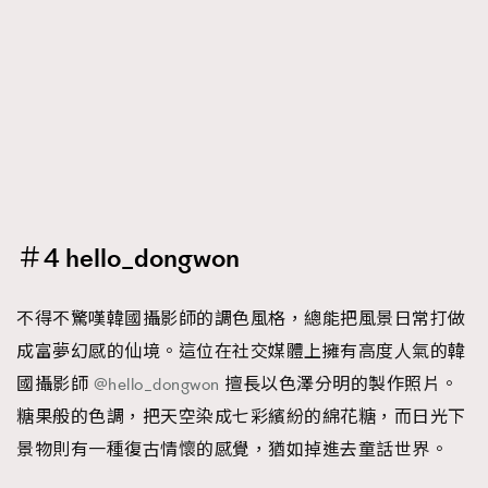
＃4 hello_dongwon
不得不驚嘆韓國攝影師的調色風格，總能把風景日常打做
成富夢幻感的仙境。這位在社交媒體上擁有高度人氣的韓
國攝影師
@hello_dongwon
擅長以色澤分明的製作照片。
糖果般的色調，把天空染成七彩繽紛的綿花糖，而日光下
景物則有一種復古情懷的感覺，猶如掉進去童話世界。