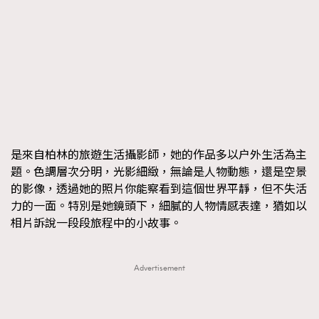
時裝心理學
2
當巨蟹座遇上處女座 Tyson Yoshi x 林家謙
煲劇日常
334
玩物壯志
1
是來自柏林的旅遊生活攝影師，她的作品多以户外生活為主
題。色調層次分明，光影細緻，無論是人物動態，還是空景
的影像，透過她的照片你能察看到這個世界平靜，但不失活
本人已詳閱並同意遵守本文列明條款及細則。 請瀏覽
力的一面。特別是她鏡頭下，細膩的人物情感表達，猶如以
(
nmg.com.hk/privacy
) 閱讀本公司的私隱政策聲明。
相片訴說一段段旅程中的小故事。
本人願意接收新傳媒集團的最新消息及其他宣傳資訊，本人同意
新傳媒集團使用本人的個人資料於任何推廣用途。
Advertisement