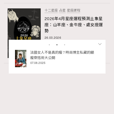
十二星座
占星
星座運程
2026年4月星座運程預測土象星
座：山羊座、金牛座、處女座運
勢
26.03.2026
私藏的顯
別再用酒精消毒皮革！6個清潔手袋小技
巧，讓你更愛惜你的手袋
02.06.2025
Wellness
70 views
2026年8月每周星座運程【8月9日至8月15
RECOMMENDED
日】
莎拉
07.08.2026