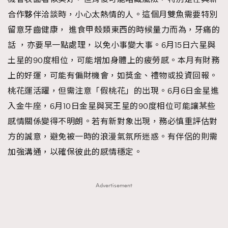
合作夥伴洽談時，小心太熱情的人。這個月雙魚需要特別
留意牙齒健康， 進食甲殼類東西的時候量力而為，牙痛的
話 ，亦要早一點處理，以免小事變大事。6月15日六星與
土星的90度相位，可能增加身體上的疲勞感。本月有財務
上的好運，可能有偏財機會，如獎金、禮物或投資回報。
桃花運活躍，但需注意「假桃花」的出現。6月6日金星進
入金牛座，6月10日金星與冥王星的90度相位可能讓某些
感情關係變得不明朗。若有新對象出現，務必慎重評估對
方的誠意，避免被一時的浪漫氣氛所迷惑。有伴侶的則需
加強溝通，以確保彼此的感情穩定。
Advertisement