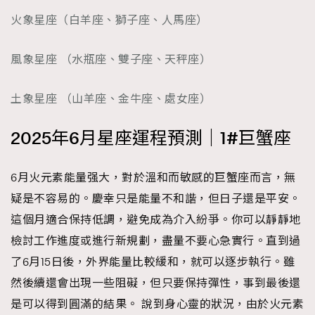
時裝心理學
2
火象星座（白羊座、獅子座、人馬座）
當巨蟹座遇上處女座 Tyson Yoshi x 林家謙
煲劇日常
334
風象星座 （水瓶座、雙子座、天秤座）
玩物壯志
1
土象星座 （山羊座、金牛座、處女座）
2025年6月星座運程預測｜1#巨蟹座
6月火元素能量强大，對於溫和而敏感的巨蟹座而言，無
本人已詳閱並同意遵守本文列明條款及細則。 請瀏覽
疑是不容易的。慶幸只是能量不和諧，但日子還是平安。
(
nmg.com.hk/privacy
) 閱讀本公司的私隱政策聲明。
這個月適合保持低調，避免成為介入紛爭。你可以靜靜地
本人願意接收新傳媒集團的最新消息及其他宣傳資訊，本人同意
新傳媒集團使用本人的個人資料於任何推廣用途。
檢討工作進度或進行新規劃，盡量不要心急實行。直到過
了6月15日後，外界能量比較緩和，就可以逐步執行。雖
然後續還會出現一些阻礙，但只要保持彈性，事到最後還
是可以得到圓滿的結果。 說到身心靈的狀況，由於火元素