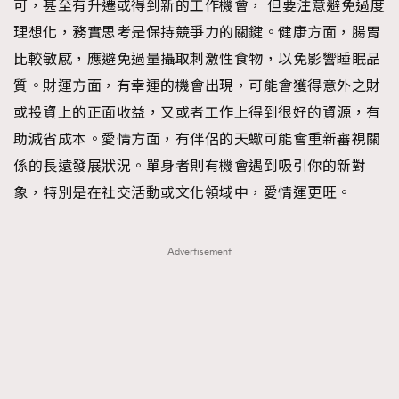
可，甚至有升遷或得到新的工作機會， 但要注意避免過度
理想化，務實思考是保持競爭力的關鍵。健康方面，腸胃
比較敏感，應避免過量攝取刺激性食物，以免影響睡眠品
質。財運方面，有幸運的機會出現，可能會獲得意外之財
或投資上的正面收益，又或者工作上得到很好的資源，有
TRENDING
助減省成本。愛情方面，有伴侶的天蠍可能會重新審視關
AFrenchMind
DressLikeAParisienne
係的長遠發展狀況。單身者則有機會遇到吸引你的新對
EmpowerF
FashionWeek
FigaroAesthetic
象，特別是在社交活動或文化領域中，愛情運更旺。
Advertisement