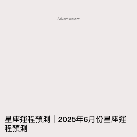
FigaroTalk
48
FigaroWatch
83
Advertisement
Grooming&Fitness
38
HommesFashion
2
HommeStyle
132
NoBagNoLife
349
People
53
#FigaroIssue 專訪陳漢娜Hanna與Takuro｜模特
TheFrenchWay
145
情侶談愛情
VAxChowSangSang
4
WatchesWonder&Beyond
21
WatchesWonder&Beyond
1
向ChanelN°5致敬
1
大時代小事情
42
星座運程預測｜2025年6月份星座運
時尚熱話
537
程預測
時尚配飾
297