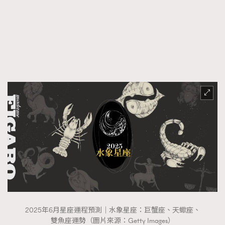
FigaroFrancais
41
FigaroGadget
1
FigaroHealth
647
FigaroHub
128
FigaroIcon
68
法國五月French May專訪四位香港文藝代表
FigaroInsight
156
FigaroIssue
271
FigaroJewellery
87
FigaroLifestyle
230
FigaroLove
89
FigaroMasterclass
20
FigaroMusic
90
FigaroStyle
89
#FigaroIssue 容祖兒封面專訪｜追逐歌手夢
2025年6月星座運程預測｜水象星座：巨蟹座、天蠍座、
FigaroSubculture
14
雙魚座運勢（圖片來源：Getty Images）