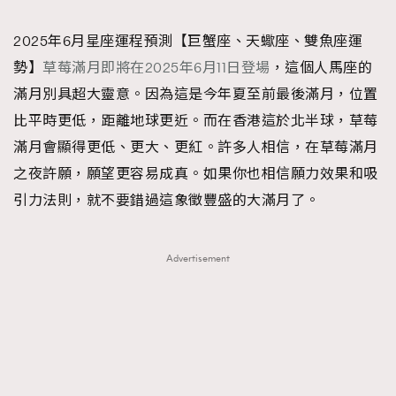
TRENDING
2025年6月星座運程預測【巨蟹座、天蠍座、雙魚座運
#FigaroExhibition 群星力撐MF X Leung Mo《See
AFrenchMind
3
勢】
草莓滿月即將在2025年6月11日登場
，這個人馬座的
You In My Dream》展覽
DressLikeAParisienne
1
滿月別具超大靈意。因為這是今年夏至前最後滿月，位置
EmpowerF
103
比平時更低，距離地球更近。而在香港這於北半球，草莓
FashionWeek
191
滿月會顯得更低、更大、更紅。許多人相信，在草莓滿月
FigaroAesthetic
308
之夜許願，願望更容易成真。如果你也相信願力效果和吸
FigaroAstrology
416
引力法則，就不要錯過這象徵豐盛的大滿月了。
FigaroBeauty
424
FigaroBeautyRitual
7
Advertisement
FigaroCeleb
547
#FigaroExhibition Wyman 揭曉 Figaro Exhibition
FigaroCinéma
281
第二站！
FigaroDigitalCover
17
FigaroExhibition
12
FigaroExpert
1