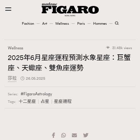
Fashion
Art
Wellness
Paris
Hommes
Fashion
Wellness
31.48k views
Art
2025年6月星座運程預測水象星座：巨蟹
座、天蠍座、雙魚座運勢
Wellness
莎拉
26.05.2025
Karena Lam is On Our Cover
FigaroAstrology
Series:
Paris
十二星座
占星
星座運程
Tags:
Hommes