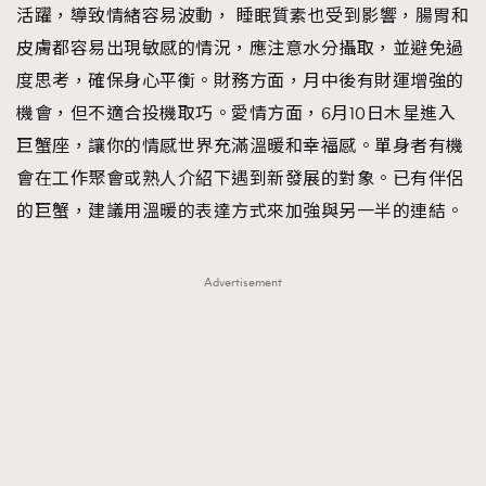
活躍，導致情緒容易波動， 睡眠質素也受到影響，腸胃和
About us
Collaboration Opportunity
Disclaimer
Privacy
皮膚都容易出現敏感的情況，應注意水分攝取，並避免過
New Media Group
|
Madame Figaro editions:
France
|
Greece
度思考，確保身心平衡。財務方面，月中後有財運增強的
|
Japan
|
Portugal
|
Spain
機會，但不適合投機取巧。愛情方面，6月10日木星進入
巨蟹座，讓你的情感世界充滿溫暖和幸福感。單身者有機
會在工作聚會或熟人介紹下遇到新發展的對象。已有伴侶
的巨蟹，建議用溫暖的表達方式來加強與另一半的連結。
Advertisement