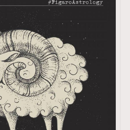
TRENDING
ressLikeAParisienne
Empower
FigaroAesthetic