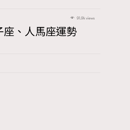
91.9k views
子座、人馬座運勢
416
FigaroAstrology
424
FigaroBeauty
7
FigaroBeautyRitual
547
FigaroCeleb
281
FigaroCinéma
17