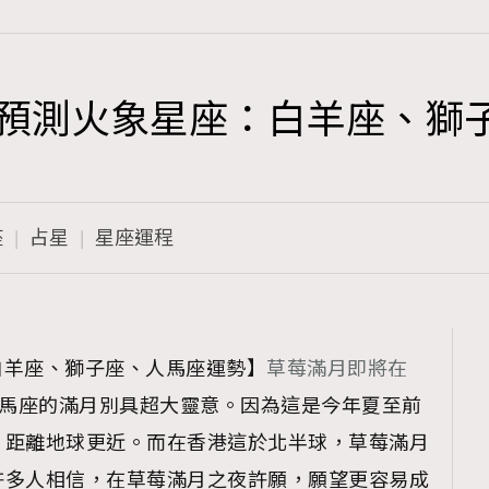
運程預測火象星座：白羊座、獅
TRENDING
3
AFrenchMind
座
占星
星座運程
1
DressLikeAParisienne
103
EmpowerF
191
【白羊座、獅子座、人馬座運勢】
草莓滿月即將在
FashionWeek
馬座的滿月別具超大靈意。因為這是今年夏至前
308
FigaroAesthetic
，距離地球更近。而在香港這於北半球，草莓滿月
許多人相信，在草莓滿月之夜許願，願望更容易成