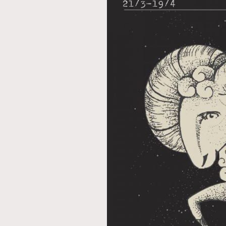
AFrenchMind
D