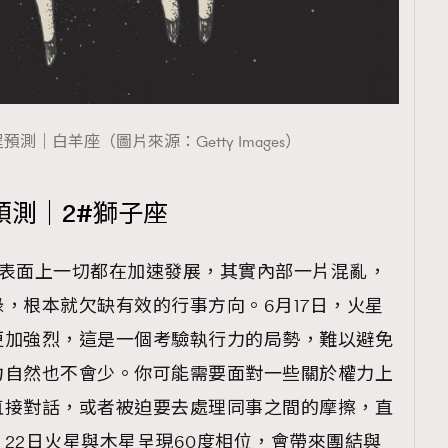
覽(
nmg.com.hk/privacy
) 閱讀本
預測｜白羊座（圖片來源：Getty Images）
資訊，本人同意新傳媒集團使用
預測｜2#獅子座
，表面上一切都在加速發展，其實內部一片混亂，
，根本就欠缺有效的行事方向。6月17日，火星
更加強烈，這是一個考驗執行力的局勢，難以避免
力自然也不會少。你可能需要面對一些關於權力上
直接對話，或者被迫要去處理同事之間的摩擦，直
22日火星與木星呈現60度相位，會帶來團結與