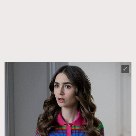
FigaroTalk
48
FigaroWatch
83
Grooming&Fitness
38
HommesFashion
2
HommeStyle
132
NoBagNoLife
349
People
53
#FigaroIssue 專訪陳漢娜Hanna與Takuro｜模特
TheFrenchWay
145
情侶談愛情
VAxChowSangSang
4
WatchesWonder&Beyond
21
WatchesWonder&Beyond
1
向ChanelN°5致敬
1
大時代小事情
42
時尚熱話
537
時尚配飾
297