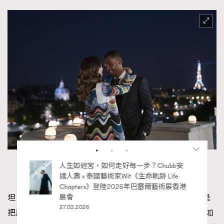
（圖片來源：Netflix 《Emily in Paris》劇照）
坦白説，Emily 這般極度不討喜的人設並不是虛構，只是
把所有機心女的通病集合，不過浪漫喜劇歸浪漫喜劇，如