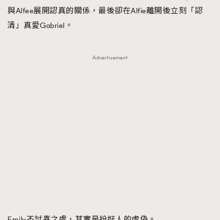
與Alfee展開認真的關係，最後卻在Alfie離開後立刻「認
AFrenchMind
DressLikeAParisienne
清」真愛Gabriel。
EmpowerF
FashionWeek
FigaroAesthetic
Advertisement
Emily不討喜之處，其實是扮好人的虛偽。