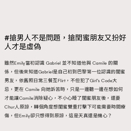
#搶男人不是問題，搶閏蜜朋友又扮好
人才是虛偽
雖然Emily當初認識 Gabriel 並不知道他與 Camile 的關
係，但後來知道Gabriel是自己初到巴黎第一位認識的閨蜜
男友，依舊照日常三餐互Flirt，不但犯了Girl’s Code大
忌，更在 Camile 向她訴苦時，只是一邊聽一邊在想如何
才能讓Camile消除疑心，不小心睡了閨蜜朋友後，還要
Chur人原諒，轉個角度想閨蜜雙重打擊下可能需要時間療
傷，但Emily卻只想得到原諒，這是天真還是機心？