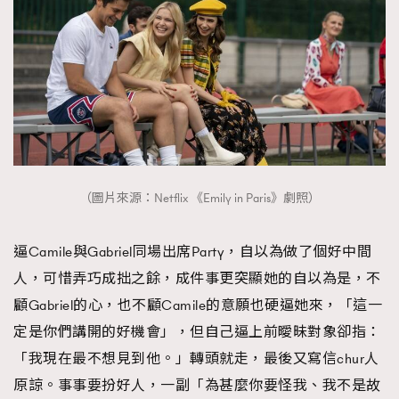
（圖片來源：Netflix 《Emily in Paris》劇照）
逼Camile與Gabriel同場出席Party，自以為做了個好中間
人，可惜弄巧成拙之餘，成件事更突顯她的自以為是，不
顧Gabriel的心，也不顧Camile的意願也硬逼她來，「這一
定是你們講開的好機會」，但自己逼上前曖昧對象卻指：
「我現在最不想見到他。」轉頭就走，最後又寫信chur人
原諒。事事要扮好人，一副「為甚麼你要怪我、我不是故