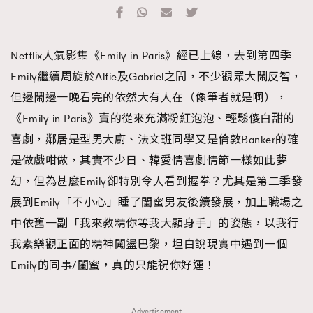
TRENDING
#FigaroExhibition 群星力撐MF X Leung Mo《See
AFrenchMind
3
Netflix人氣影集《Emily in Paris》經已上線，去到第四季
You In My Dream》展覽
DressLikeAParisienne
1
Emily繼續周旋於Alfie及Gabriel之間，不少觀眾大鬧反智，
EmpowerF
103
但邊鬧邊一晚看完的依然大有人在（像筆者就是啊），
FashionWeek
191
《Emily in Paris》賣的從來充滿粉紅泡泡、輕鬆傻白甜的
FigaroAesthetic
308
喜劇，鄰居是型男大廚、法文班同學又是倫敦Banker的確
FigaroAstrology
416
是做戲咁做，其實不少日、韓愛情喜劇情節一樣如此夢
FigaroBeauty
424
幻，但為甚麼Emily卻特別令人看到握拳？尤其是第二季發
FigaroBeautyRitual
7
展到Emily「不小心」睡了閨蜜男友後續發展，加上職場之
FigaroCeleb
547
中依舊一副「我來教精你等我大顯身手」的姿態，以我行
#FigaroExhibition Wyman 揭曉 Figaro Exhibition
FigaroCinéma
281
我素樂觀正面的精神闖盪巴黎，坦白說現實中遇到一個
第二站！
FigaroDigitalCover
17
Emily的同事/閨蜜，真的只能祝你好運！
FigaroExhibition
12
FigaroExpert
1
Advertisement