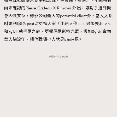
職場狂犯錯要人執手尾之餘，仲當係「老馮」。不但帶著
尚未確認的Pierre Cadeau X Rimowa 外出，讓對手逮到機
會大做文章，得罪公司最大的potential client外，當人人都
叫她刪除IG post時更指大家「小題大作」，最後要Julien
和Sylvie執手尾之餘，更攞個尾彩搶光環，假如Sylvie會像
華人睇流年，相信職場小人就是Emily罷。
Advertisement