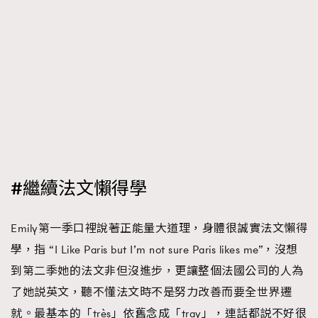
#繼續法文懶得學
Emily第一季口裡說著正能量大道理，身體很誠實法文懶得
學，指 “I Like Paris but I’m not sure Paris likes me”，沒想
到第二季她的法文非但沒進步，更讓整個法國公司的人為
了她説英文，聽不懂法文時不是努力改善而要全世界遷
就。最基本的「très」依舊念成「tray」，連話都説不好很