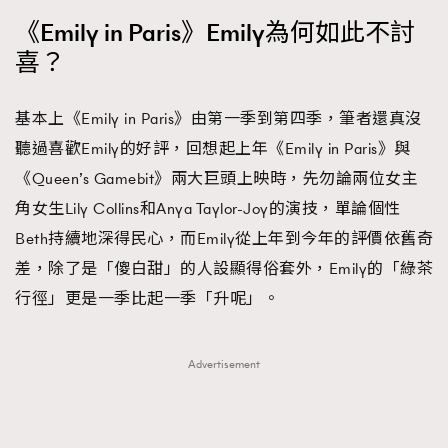
《Emily in Paris》Emily為何如此不討
About us
Collaboration Opportunity
Disclaimer
Privacy
喜？
New Media Group
|
Madame Figaro editions:
France
|
Greece
|
Japan
|
Portugal
|
Spain
基本上《Emily in Paris》由第一季到第四季，筆者還真沒
聽過喜歡Emily的好評，回想起上年《Emily in Paris》與
《Queen’s Gamebit》兩大巨頭上映時，先勿論兩位女主
角女生Lily Collins和Anya Taylor-Joy的演技，單論個性
Beth持續地深得民心，而Emily從上年到今年的評價依舊奇
差，除了是「傻白甜」的人設顯得俗套外，Emily的「綠茶
行徑」更是一季比起一季「升呢」。
Advertisement