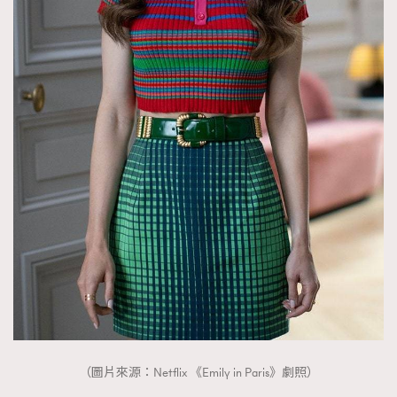
時裝心理學
2
當巨蟹座遇上處女座 Tyson Yoshi x 林家謙
煲劇日常
334
玩物壯志
1
本人已詳閱並同意遵守本文列明條款及細則。 請瀏覽
(
nmg.com.hk/privacy
) 閱讀本公司的私隱政策聲明。
本人願意接收新傳媒集團的最新消息及其他宣傳資訊，本人同意
新傳媒集團使用本人的個人資料於任何推廣用途。
（圖片來源：Netflix 《Emily in Paris》劇照）