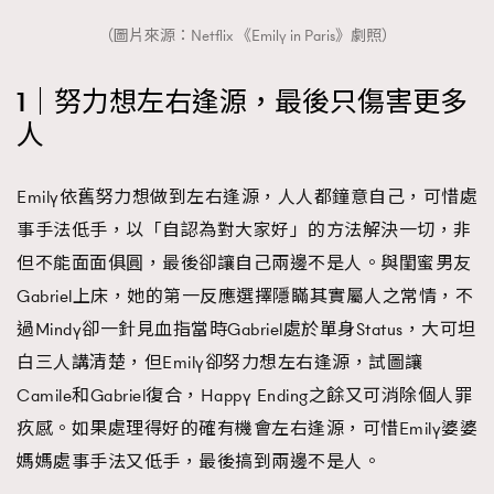
（圖片來源：Netflix 《Emily in Paris》劇照）
1｜努力想左右逢源，最後只傷害更多
人
Emily依舊努力想做到左右逢源，人人都鐘意自己，可惜處
事手法低手，以「自認為對大家好」的方法解決一切，非
但不能面面俱圓，最後卻讓自己兩邊不是人。與閨蜜男友
Gabriel上床，她的第一反應選擇隱⁡瞞其實屬人之常情，不
過Mindy卻一針見血指當時Gabriel處於單身Status，大可坦
白三人講清楚，但Emily卻努力想左右逢源，試圖讓
Camile和Gabriel復合，Happy Ending之餘又可消除個人罪
疚感。如果處理得好的確有機會左右逢源，可惜Emily婆婆
媽媽處事手法又低手，最後搞到兩邊不是人。