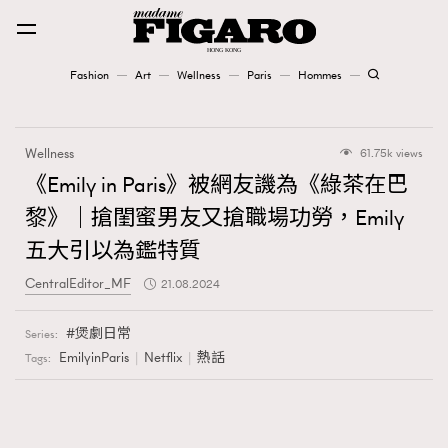
Fashion
Art
Wellness
Paris
Hommes
Fashion
Wellness
61.75k views
Art
《Emily in Paris》被網友譏為《綠茶在巴
黎》｜搶閨蜜男友又搶職場功勞，Emily
Wellness
五大引以為鑑特質
Karena Lam is On Our Cover
CentralEditor_MF
21.08.2024
Paris
煲劇日常
Series:
EmilyinParis
Netflix
熱話
Tags:
Hommes