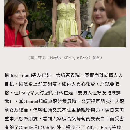
（圖片來源：Netflix 《Emily in Paris》劇照）
搶Best Friend男友已是一大綠茶表現，其實面對愛情人人
自私，既然愛上好友男友，如兩人真心相愛，那就要取
捨，但Emily令人討厭的自私位是「要男人但好友唔准嬲
我」，當Gabriel想認真跟她發展時，又要退回朋友迫人跟
前女友復合，但轉個頭又忍不住主動親吻男方，翌日又再
重申只想做朋友，看到人家復合又葡萄衝去表白。而受害
者除了Camile 和 Gabriel 外，還少不了 Alfie，Emily答應
TRENDING