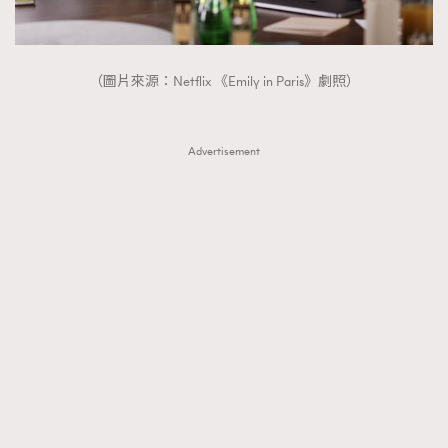
（圖片來源：Netflix 《Emily in Paris》劇照）
Advertisement