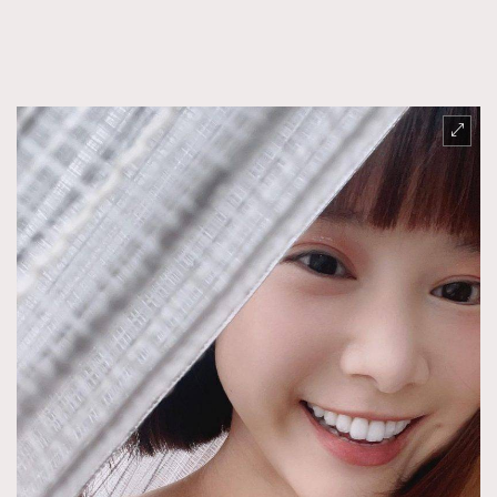
TRENDING
AFrenchMind
DressLikeAParisienne
EmpowerF
FashionWeek
FigaroAesthetic