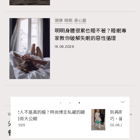
健康
睡眠
身心靈
明明身體很累也睡不著？睡眠專
家教你破解失眠的惡性循環
18.06.2026
私藏的顯
別再用酒精消毒皮革！6個清潔手袋小技
Wellness
24.06k views
巧，讓你更愛惜你的手袋
尖沙咀美食2026｜打卡必去特色餐廳、海景
02.06.2025
餐廳、高級中菜