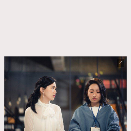
FigaroFrancais
41
FigaroGadget
1
FigaroHealth
647
FigaroHub
128
FigaroIcon
68
法國五月French May專訪四位香港文藝代表
FigaroInsight
156
FigaroIssue
271
FigaroJewellery
87
FigaroLifestyle
230
FigaroLove
89
FigaroMasterclass
20
FigaroMusic
90
FigaroStyle
89
#FigaroIssue 容祖兒封面專訪｜追逐歌手夢
FigaroSubculture
14