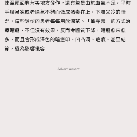
達至頭面胸背等地方發作。還有些是由於血氣不足，平時
手腳易凍或者陽氣不夠而做成熱毒在上，下肢又冷的情
況，這些類型的患者每每用飲涼茶、「龜零膏」的方式治
療暗瘡，不但沒有效果，反而令體質下降，暗瘡愈來愈
多，而且會形成深色的暗瘡印、凹凸洞、疤痕、甚至結
節，極為影響儀容。
Advertisement