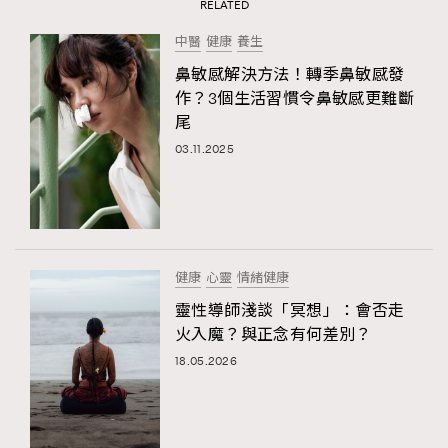
RELATED
中醫
健康
養生
鼻敏感解決方法！轉季鼻敏感發
作？3個生活習慣令鼻敏感更難斷
尾
03.11.2025
健康
心靈
情緒健康
靈性導師淺談「冥想」：會否走
火入魔？與正念有何差別？
18.05.2026