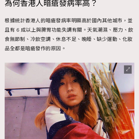
為何香港人暗瘡發病率高？
時裝心理學
2
當巨蟹座遇上處女座 Tyson Yoshi x 林家謙
煲劇日常
334
根據統計香港人的暗瘡發病率明顯高於國內其他城市，並
玩物壯志
1
且有 6 成以上與脾胃功能失調有關。天氣潮濕、壓力、飲
食無節制、冷飲空調、休息不足、晚睡、缺少運動、化妝
品全都是暗瘡發作的原因。
本人已詳閱並同意遵守本文列明條款及細則。 請瀏覽
(
nmg.com.hk/privacy
) 閱讀本公司的私隱政策聲明。
本人願意接收新傳媒集團的最新消息及其他宣傳資訊，本人同意
新傳媒集團使用本人的個人資料於任何推廣用途。