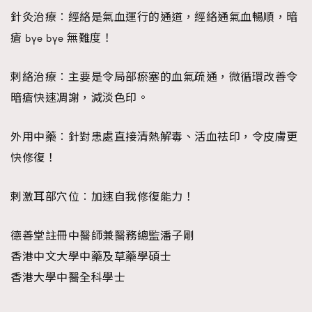
針灸治療︰經絡是氣血運行的通道，經絡通氣血暢順，暗
瘡 bye bye 無難度！
剌絡治療︰主要是令局部瘀塞的血氣疏通，微循環改善令
暗瘡快速凋謝，減淡色印。
外用中藥︰針對患處直接清熱解毒、活血袪印，令皮膚更
快修復！
剌激耳部穴位︰加速自我修復能力！
德善堂註冊中醫師兼醫務總監潘子剛
香港中文大學中藥及草藥學碩士
香港大學中醫全科學士