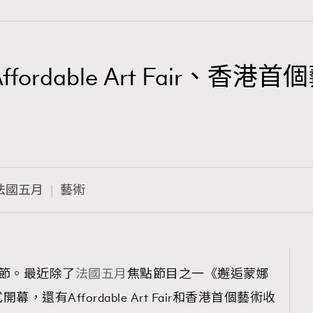
ordable Art Fair、香
TRENDING
3
AFrenchMind
1
DressLikeAParisienne
法國五月
藝術
103
EmpowerF
191
FashionWeek
308
FigaroAesthetic
節。最近除了
法國五月
焦點節目之一《邂逅蒙娜
還有Affordable Art Fair和香港首個藝術收