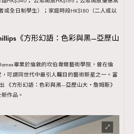
HK$340； 公眾開放HK$195；公眾開放優惠票
長者或全日制學生）；家庭時段HK$180（二人或以
illips《方形幻語：色彩與黑—亞歷山
er James畢業於倫敦的坎伯韋爾藝術學院，曾在倫
覽，可謂同世代中最引人矚目的藝術新星之一。富
sX展出 《方形幻語：色彩與黑—亞歷山大・詹姆斯》
全新作品。