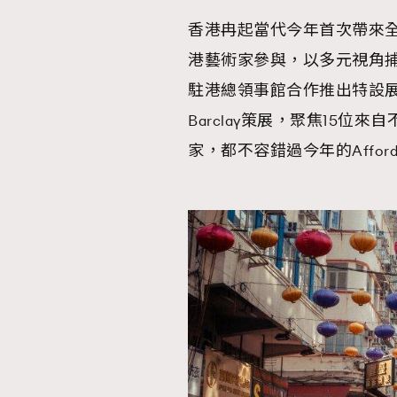
香港冉起當代今年首次帶來全新攝影專
AFrenchMind
D
港藝術家參與，以多元視角
駐港總領事館合作推出特設展區「
Barclay策展，聚焦15
家，都不容錯過今年的Affordable