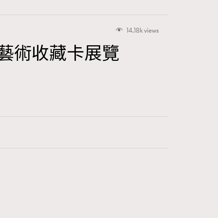
14.18k views
港首個藝術收藏卡展覽
415
FigaroAstrology
424
FigaroBeauty
7
FigaroBeautyRitual
547
FigaroCeleb
281
FigaroCinéma
17