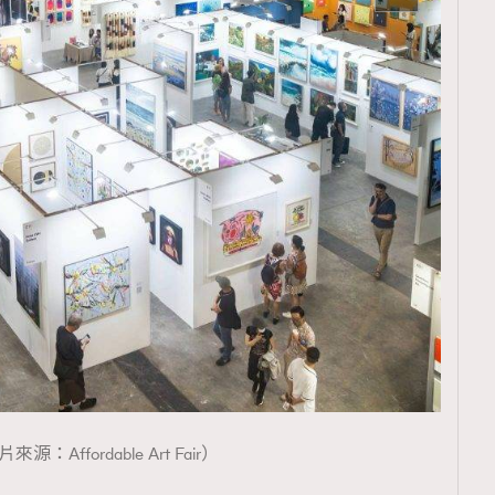
來源：Affordable Art Fair）