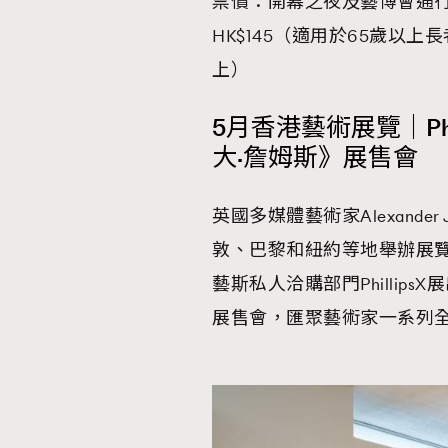
票價：開幕之夜及藝博會通行證
HK$145（適用於65歲以上
上）
5月香港藝術展覽｜Ph
大·詹姆斯》展售會
英國多媒體藝術家Alexand
敦、巴黎和紐約等地舉辦展
藝斯私人洽購部門Phillip
展售會，匯聚藝術家一系列