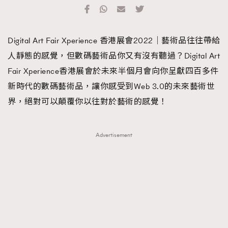
TRENDING
#FigaroExhibition 群星力撐MF X Leung Mo《See
AFrenchMind
3
Digital Art Fair Xperience 香港展會2022｜藝術品往往帶給
You In My Dream》展覽
DressLikeAParisienne
1
人靜態的感覺，但數碼藝術品你又有沒有聽過？Digital Art
EmpowerF
103
Fair Xperience香港展會於未來半個月會向你呈獻四百多件
FashionWeek
191
新時代的數碼藝術品，讓你感受到Web 3.0的未來藝術世
FigaroAesthetic
308
界，絕對可以顛覆你以往對於藝術的感覺！
FigaroAstrology
416
FigaroBeauty
424
Advertisement
FigaroBeautyRitual
7
FigaroCeleb
547
#FigaroExhibition Wyman 揭曉 Figaro Exhibition
FigaroCinéma
281
第二站！
FigaroDigitalCover
17
FigaroExhibition
12
FigaroExpert
1