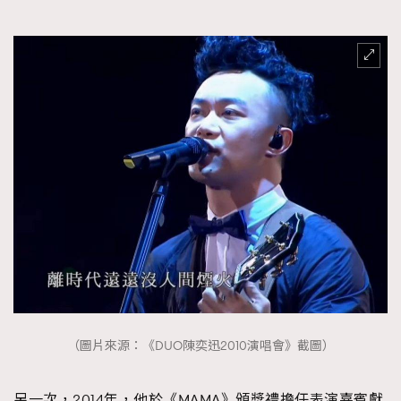
（圖片來源：《DUO陳奕迅2010演唱會》截圖）
另一次，2014年，他於《MAMA》頒獎禮擔任表演嘉賓獻