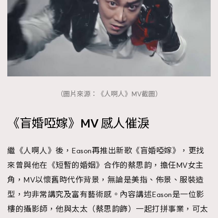
（圖片來源：《人啊人》MV截圖）
《盲婚啞嫁》MV 感人催淚
繼《人啊人》後，Eason再推出新歌《盲婚啞嫁》，更找
來曾與他在《短暫的婚姻》合作的蔡思韵，擔任MV女主
角，MV以懷舊時代作背景，無論是美指、佈景、服裝造
型，均非常講究及富有藝術感。內容講述Eason是一位影
樓的攝影師，他與太太（蔡思韵飾）一起打拼事業，可太