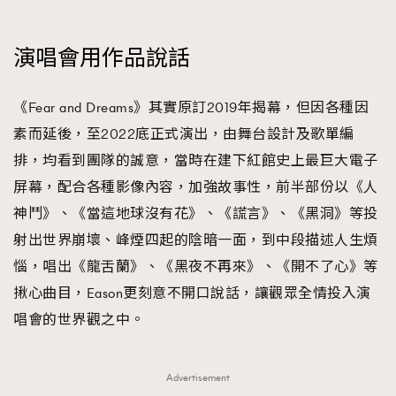
演唱會用作品說話
《Fear and Dreams》其實原訂2019年揭幕，但因各種因
素而延後，至2022底正式演出，由舞台設計及歌單編
排，均看到團隊的誠意，當時在建下紅館史上最巨大電子
屏幕，配合各種影像內容，加強故事性，前半部份以《人
神鬥》、《當這地球沒有花》、《謊言》、《黑洞》等投
射出世界崩壞、峰煙四起的陰暗一面，到中段描述人生煩
惱，唱出《龍舌蘭》、《黑夜不再來》、《開不了心》等
揪心曲目，Eason更刻意不開口說話，讓觀眾全情投入演
唱會的世界觀之中。
Advertisement