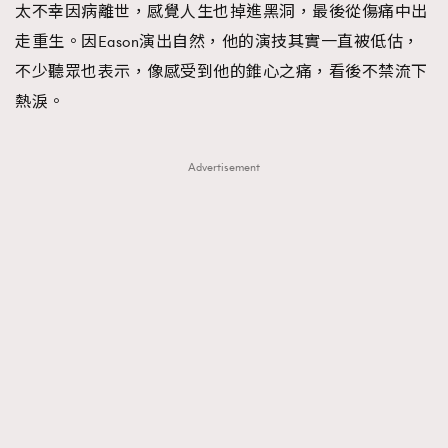
太不幸因病離世，感覺人生也掉進黑洞，最後從傷痛中出
走重生。因Eason演出自然，他的演技其實一直被低估，
不少聽眾也表示，像感受到他的錐心之痛，看後不禁流下
熱淚。
Advertisement