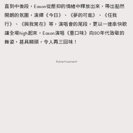
直到中後段，Eason從壓抑的情緒中釋放出來，帶出豁然
開朗的氛圍，演繹《今日》、《夢的可能》、《任我
行》、《與我常在》等，演唱會的尾段，更以一連串快歌
讓全場high起來，Eason演唱《重口味》向80年代致敬的
舞姿，甚具睇頭，令人再三回味！
Advertisement