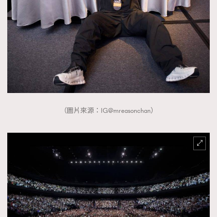
時裝心理學
2
當巨蟹座遇上處女座 Tyson Yoshi x 林家謙
煲劇日常
334
玩物壯志
1
（圖片來源：IG@mreasonchan）
本人已詳閱並同意遵守本文列明條款及細則。 請瀏覽
(
nmg.com.hk/privacy
) 閱讀本公司的私隱政策聲明。
本人願意接收新傳媒集團的最新消息及其他宣傳資訊，本人同意
新傳媒集團使用本人的個人資料於任何推廣用途。