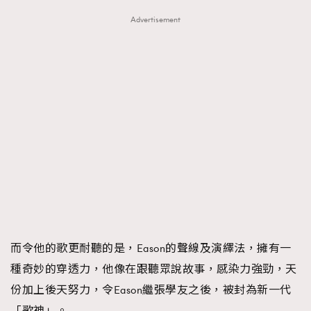
Advertisement
而令他的歌更耐聽的是，Eason的聲線及演繹法，擁有一
種奇妙的穿透力，他像在跟聽眾說故事，感染力強勁，天
份加上後天努力，令Eason繼張學友之後，被封為新一代
「歌神」。