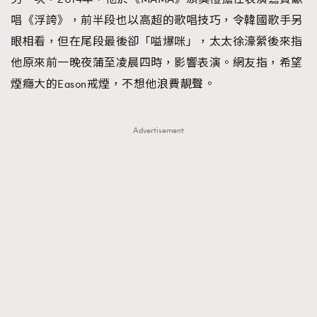
唱《浮誇》，前半段也以高超的歌唱技巧，令韓國歌手另
眼相看，但在尾段最後卻「嗌爆咪」，太太徐濠縈後來指
他原來前一晚夜蒲至凌晨四時，影響表演。網友指，希望
煙癮大的Eason戒煙，不想他浪費靚聲。
Advertisement