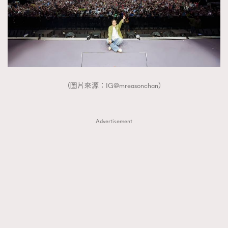
About us
Collaboration Opportunity
Disclaimer
Privacy
New Media Group
|
Madame Figaro editions:
France
|
Greece
|
Japan
|
Portugal
|
Spain
（圖片來源：IG@mreasonchan）
Advertisement