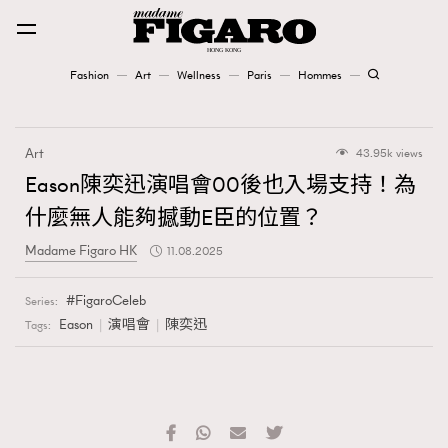
Fashion
Art
Wellness
Paris
Hommes
Fashion
Art
43.95k views
Art
Eason陳奕迅演唱會00後也入場支持！為
什麼無人能夠撼動E臣的位置？
Wellness
Madame Figaro HK
11.08.2025
Karena Lam is On Our Cover
FigaroCeleb
Series:
Paris
Eason
演唱會
陳奕迅
Tags:
Hommes