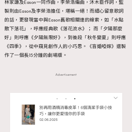
林家謙及Eason一同作曲，李榮浩編曲，沐木臣作詞，監
製則由Eason及李榮浩擔任，堪稱一絕！而細心留意歌詞
的話，更發現當中與Eason舊歌相關連的線索，如「水點
散下落花」，呼應經典歌《落花流水》； 而「夕陽那麼
好」則呼應《夕陽無限好》，到後段「秋冬變夏」則呼應
《四季》，從中窺見創作人的小巧思。《盲婚啞嫁》還製
作了一個長15分鐘的劇場版。
Advertisement
私藏的顯
別再用酒精消毒皮革！6個清潔手袋小技
巧，讓你更愛惜你的手袋
02.06.2025