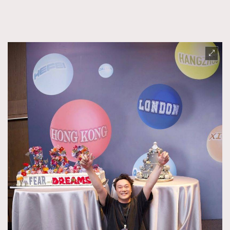
FigaroTalk
48
FigaroWatch
83
Grooming&Fitness
38
HommesFashion
2
HommeStyle
132
NoBagNoLife
349
People
53
#FigaroIssue 專訪陳漢娜Hanna與Takuro｜模特
TheFrenchWay
145
情侶談愛情
VAxChowSangSang
4
WatchesWonder&Beyond
21
WatchesWonder&Beyond
1
向ChanelN°5致敬
1
大時代小事情
42
時尚熱話
537
時尚配飾
297