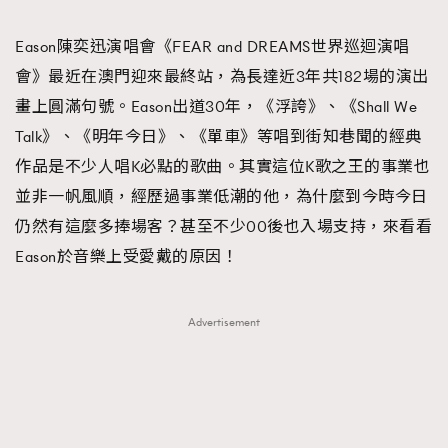
TRENDING
Eason陳奕迅演唱會《FEAR and DREAMS世界巡迴演唱
#FigaroExhibition 群星力撐MF X Leung Mo《See
AFrenchMind
3
會》最近在澳門迎來最終站，為長達近3年共182場的演出
You In My Dream》展覽
DressLikeAParisienne
1
畫上圓滿句號。Eason出道30年，《浮誇》、《Shall We
EmpowerF
103
Talk》、《明年今日》、《單車》等唱到街知巷聞的經典
FashionWeek
191
作品是不少人唱K必點的歌曲。其實這位K歌之王的事業也
FigaroAesthetic
308
並非一帆風順，經歷過事業低潮的他，為什麼到今時今日
FigaroAstrology
417
仍然有這麼多捧場客？甚至不少00後也入場支持，來看看
FigaroBeauty
424
Eason於音樂上受愛戴的原因！
FigaroBeautyRitual
7
FigaroCeleb
547
Advertisement
#FigaroExhibition Wyman 揭曉 Figaro Exhibition
FigaroCinéma
281
第二站！
FigaroDigitalCover
17
FigaroExhibition
12
FigaroExpert
1