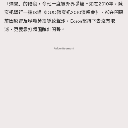
「爛聲」的階段，令他一度被外界爭論。如在2010年，陳
AFrenchMind
DressLikeAParisienne
奕迅舉行一連18場《DUO陳奕迅2010演唱會》，卻在開騷
EmpowerF
FashionWeek
FigaroAesthetic
前因感冒及喉嚨勞損導致聲沙，Eason堅持下去沒有取
消，更要靠打類固醇針開聲。
Advertisement