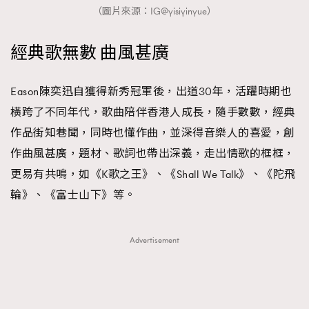
（圖片來源：IG@yisiyinyue）
經典歌無數 曲風甚廣
Eason陳奕迅自獲得新秀冠軍後，出道30年，活躍時期也
橫跨了不同年代，歌曲陪伴香港人成長，隨手數數，經典
作品街知巷聞，同時也懂作曲，並深得音樂人的喜愛，創
作曲風甚廣，題材、歌詞也帶出深義，走出情歌的框框，
更易有共鳴，如《K歌之王》、《Shall We Talk》、《陀飛
輪》、《富士山下》等。
Advertisement