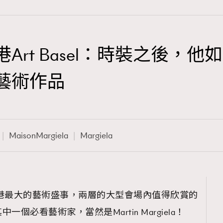
la在香港Art Basel：時裝之
TRENDING
的藝術作品
3
AFrenchMind
1
DressLikeAParisienne
MaisonMargiela
Margiela
103
EmpowerF
191
FashionWeek
308
FigaroAesthetic
是近年本港最大的藝術盛事，兩層的大型會場內值得欣賞的
個必看藝術家，當然是Martin Margiela！