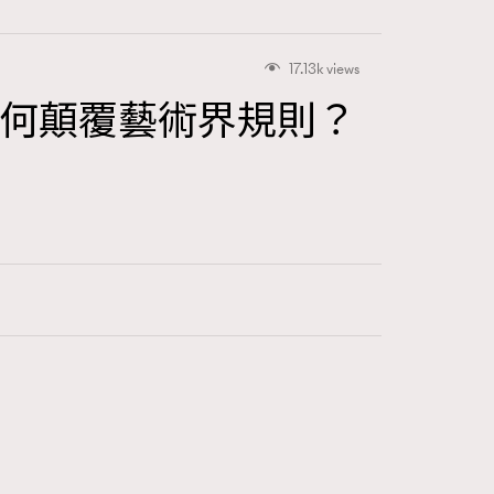
17.13k views
後，他如何顛覆藝術界規則？
415
FigaroAstrology
424
FigaroBeauty
7
FigaroBeautyRitual
547
FigaroCeleb
281
FigaroCinéma
17