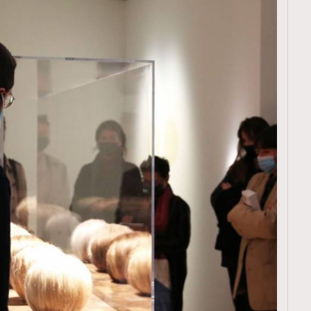
TRENDING
ressLikeAParisienne
Empower
FigaroAesthetic