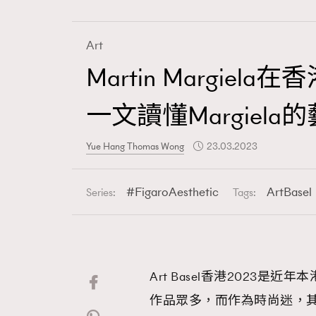
Art
Martin Margie
Fashion
一文讀懂Margiela
Art
Yue Hang Thomas Wong
23.03.2023
FigaroAesthetic
ArtBasel
Series:
Tags:
Wellness
Art Basel香港2023
Paris
作品眾多，而作為時尚迷，其中一