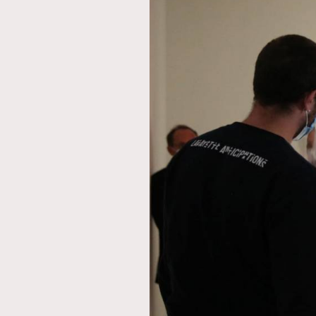
AFrenchMind
D