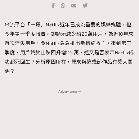
TRENDING
#FigaroExhibition 群星力撐MF X Leung Mo《See
AFrenchMind
3
串流平台「一哥」Netflix近年已成為重要的娛樂媒體，但
You In My Dream》展覽
DressLikeAParisienne
1
今年第一季度報告，卻顯示減少約20萬用戶，為近10年來
EmpowerF
103
首次流失用戶，令Netflix急急推出新措施救亡。來到第三
FashionWeek
191
季度，用戶終於止跌回升增241萬，這又是否表示Netflix成
FigaroAesthetic
308
功起死回生？分析原因所在，原來與這幾部作品有莫大關
FigaroAstrology
416
係？
FigaroBeauty
424
FigaroBeautyRitual
7
Advertisement
FigaroCeleb
547
#FigaroExhibition Wyman 揭曉 Figaro Exhibition
FigaroCinéma
281
第二站！
FigaroDigitalCover
17
FigaroExhibition
12
FigaroExpert
1