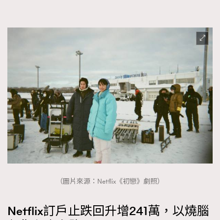
TRENDING
AFrenchMind
DressLikeAParisienne
EmpowerF
FashionWeek
FigaroAesthetic
（圖片來源：Netflix《初戀》劇照）
Netflix訂戶止跌回升增241萬，以燒腦