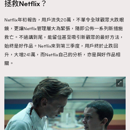
拯救Netflix？
時裝心理學
2
當巨蟹座遇上處女座 Tyson Yoshi x 林家謙
煲劇日常
334
Netflix年初報告，用戶流失20萬，不單令全球觀眾大跌眼
玩物壯志
1
鏡，更讓Netflix管理層大為緊張，隨即公佈一系列新措施
救亡。不過講到尾，能留住甚至吸引新觀眾的最好方法，
始終是好作品。Netflix來到第三季度，用戶終於止跌回
升，大增241萬，而Netflix自己的分析，亦是與好作品相
關。
本人已詳閱並同意遵守本文列明條款及細則。 請瀏覽
(
nmg.com.hk/privacy
) 閱讀本公司的私隱政策聲明。
本人願意接收新傳媒集團的最新消息及其他宣傳資訊，本人同意
新傳媒集團使用本人的個人資料於任何推廣用途。