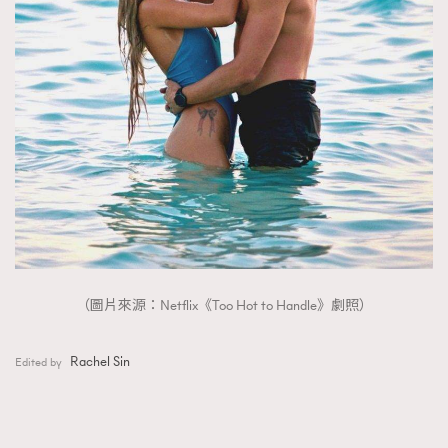
（圖片來源：Netflix《Too Hot to Handle》劇照）
Rachel Sin
Edited by