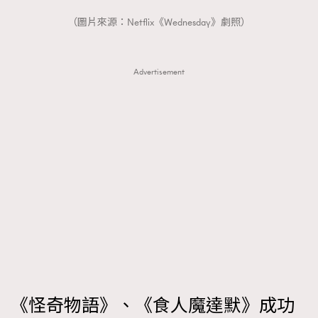
FigaroTalk
48
（圖片來源：Netflix《Wednesday》劇照）
FigaroWatch
83
Grooming&Fitness
38
HommesFashion
2
Advertisement
HommeStyle
132
NoBagNoLife
349
People
53
#FigaroIssue 專訪陳漢娜Hanna與Takuro｜模特
TheFrenchWay
145
情侶談愛情
VAxChowSangSang
4
WatchesWonder&Beyond
21
WatchesWonder&Beyond
1
向ChanelN°5致敬
1
大時代小事情
42
時尚熱話
537
《怪奇物語》、《食人魔達默》成功
時尚配飾
297