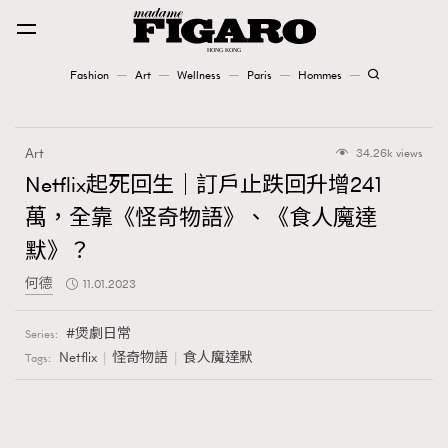
Fashion
Art
Wellness
Paris
Hommes
Fashion
Art
34.26k views
Art
Netflix起死回生｜訂戶止跌回升增241
萬，全靠《怪奇物語》、《食人魔達
Wellness
默》？
Karena Lam is On Our Cover
何德
11.01.2023
Paris
煲劇日常
Series:
Netflix
怪奇物語
食人魔達默
Tags:
Hommes