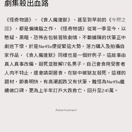
劇集殺出血路
《怪奇物語》、《食人魔達默》、甚至到早前的《
今際之
國
》，都是偏燒腦之作，《怪奇物語》從第一季至今，以
懸疑、黑暗、恐怖去包裝冒險劇情，不斷鋪陳的伏筆正中
劇迷下懷，於是Netflix便捉緊這大勢，落力購入及拍攝自
家作品，《食人魔達默》同樣也是一個好例子，這故事由
真人真事改編，殺死並肢解17名男子，自己會食用受害者
人肉不特止，還會請鄰居食，在獄中被獄友殺死，這樣的
題材，節奏明快，有高潮起跌又有伏筆，難怪為Netflix繼
續做口碑，更為上半年訂戶大跌救亡，回升至241萬。
Advertisement