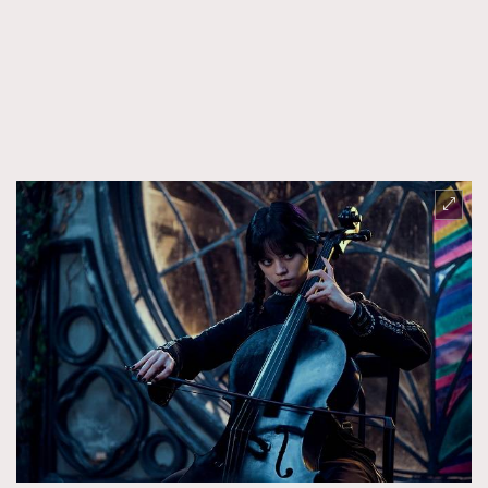
FigaroFrancais
41
FigaroGadget
1
FigaroHealth
647
FigaroHub
128
FigaroIcon
68
法國五月French May專訪四位香港文藝代表
FigaroInsight
156
FigaroIssue
271
FigaroJewellery
87
FigaroLifestyle
230
FigaroLove
89
FigaroMasterclass
20
FigaroMusic
90
FigaroStyle
89
#FigaroIssue 容祖兒封面專訪｜追逐歌手夢
FigaroSubculture
14