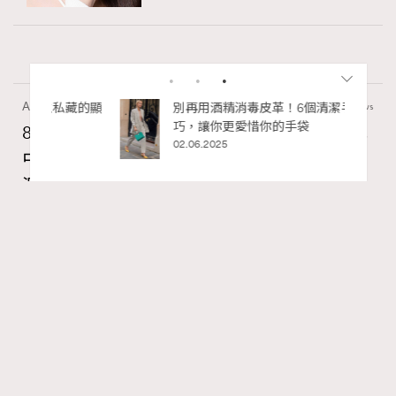
Art
7.2k views
8月香港藝術展覽：香港故宮文化博物館《城
中一日》、遊戲迷必訪《游於藝乎》、《西
RECOMMENDED
源里選畫》捕捉香港情懷
Ankie Pang
23 hours ago
FigaroAesthetic
Series:
藝術
藝術展覽
香港故宮文化博物館
Tags: