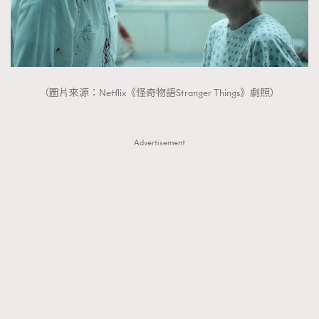
About us
Collaboration Opportunity
Disclaimer
Privacy
New Media Group
|
Madame Figaro editions:
France
|
Greece
|
Japan
|
Portugal
|
Spain
（圖片來源：Netflix《怪奇物語Stranger Things》劇照）
Advertisement