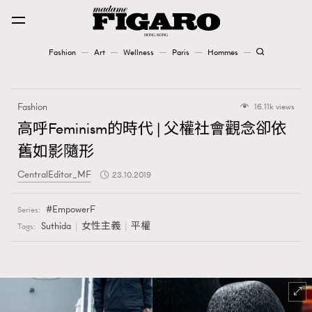
Fashion
Art
Wellness
Paris
Hommes
Fashion
Fashion
16.11k views
Art
高呼Feminism的時代 | 父權社會觀念卻依
舊如影隨形
Wellness
CentralEditor_MF
23.10.2019
Karena Lam is On Our Cover
EmpowerF
Series:
Paris
Suthida
女性主義
平權
Tags:
Hommes