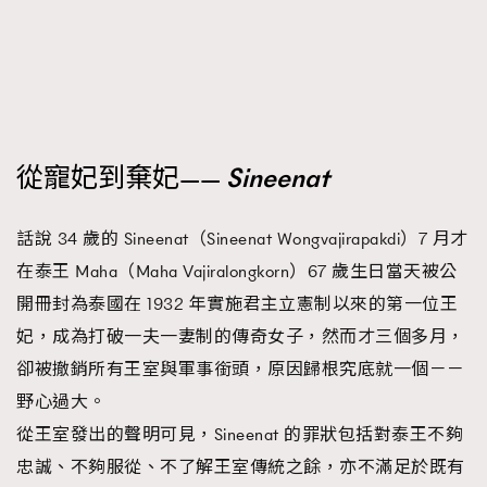
FigaroTalk
48
FigaroWatch
83
Grooming&Fitness
38
HommesFashion
2
HommeStyle
132
從寵妃到棄妃——
Sineenat
NoBagNoLife
349
People
53
#FigaroIssue 專訪陳漢娜Hanna與Takuro｜模特
話說 34 歲的 Sineenat（Sineenat Wongvajirapakdi）7 月才
TheFrenchWay
145
情侶談愛情
在泰王 Maha（Maha Vajiralongkorn）67 歲生日當天被公
VAxChowSangSang
4
開冊封為泰國在 1932 年實施君主立憲制以來的第一位王
WatchesWonder&Beyond
21
妃，成為打破一夫一妻制的傳奇女子，然而才三個多月，
WatchesWonder&Beyond
1
卻被撤銷所有王室與軍事銜頭，原因歸根究底就一個－－
向ChanelN°5致敬
1
野心過大。
大時代小事情
42
從王室發出的聲明可見，Sineenat 的罪狀包括對泰王不夠
時尚熱話
537
忠誠、不夠服從、不了解王室傳統之餘，亦不滿足於既有
時尚配飾
297