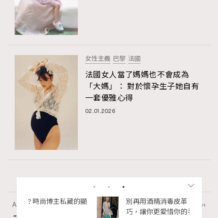
女性主義
巴黎
法國
法國女人當了媽媽也不會成為
「大媽」： 對於懷孕生子她自有
一套優雅心得
02.01.2026
私藏的顯
別再用酒精消毒皮革！6個清潔手袋小技
Article
4.86k views
巧，讓你更愛惜你的手袋