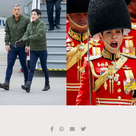
TRENDING
#FigaroExhibition 群星力撐MF X Leung Mo《See
AFrenchMind
3
You In My Dream》展覽
DressLikeAParisienne
1
EmpowerF
103
FashionWeek
191
FigaroAesthetic
308
FigaroAstrology
416
FigaroBeauty
424
FigaroBeautyRitual
7
FigaroCeleb
547
#FigaroExhibition Wyman 揭曉 Figaro Exhibition
FigaroCinéma
281
第二站！
FigaroDigitalCover
17
FigaroExhibition
12
FigaroExpert
1