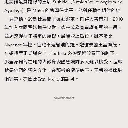
走高雅氣質路線的王后 Suthida（Suthida Vajiralongkorn na
TRENDING
Ayudhya）是 Maha 的第四任妻子，他對任職空姐時的她
AFrenchMind
DressLikeAParisienne
一見鍾情，於是便展開了瘋狂追求，鬧得人盡皆知。2010
EmpowerF
FashionWeek
FigaroAesthetic
年加入泰國軍隊擔任少尉，後來成為皇室護衛軍的一員，
並迅速獲得了將軍的頭銜，最後登上后位，雖不及比
Sineenat 年輕，但絕不是省油的燈。遵循泰國王室傳統，
在婚禮等正式場合上，Suthida 必須跪拜於泰王的腳下，
那全身匍匐在地的卑微身姿儘管讓許多人難以接受，但那
就是他們的獨有文化，在那樣的標準底下，王后的禮節堪
稱完美，亦因此受到 Maha 的認可。
Advertisement