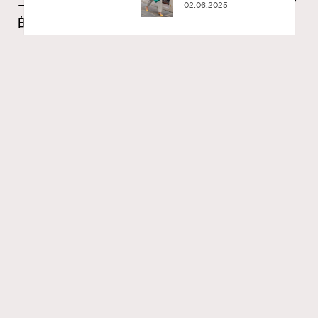
二十載建築長征：Louis Vuitton與Frank Gehry
02.06.2025
的美學對話錄
Tony Lee
06.05.2026
FigaroInsight
Series:
RECOMMENDED
ArtBasel
FrankGehry
LouisVuitton
Tags:
自1988年起，Louis Vuitton便將現代藝術與設計的跨界合
作植入品牌基因，致力於在建築與時尚間，構築一場永恆
的美學對話。在這條跨界的旅途上，Louis Vuitton與傳奇
建築師、普立茲克建築獎得主Frank Gehry有着最深厚的緣
份與無間的默契。這段橫跨20載的淵源，猶如一場漫長的