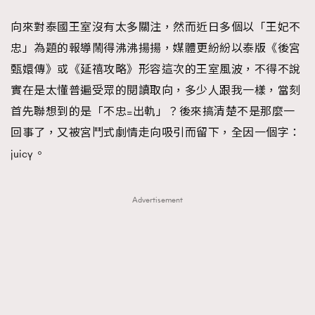
FigaroFrancais
41
向來對泰國王室沒有太多關注，然而近日多個以「王妃不
FigaroGadget
1
忠」為題的報導鬧得沸沸揚揚，媒體更紛紛以泰版《後宮
FigaroHealth
647
甄嬛傳》或《延禧攻略》形容這次的王室風波，不得不說
FigaroHub
128
實在是太懂普遍受眾的閱讀取向，多少人跟我一樣，當刻
FigaroIcon
68
首先聯想到的是「不忠=出軌」？後來搞清楚不是那麼一
法國五月French May專訪四位香港文藝代表
FigaroInsight
156
回事了，又被宮鬥式劇情走向吸引而留下，全因一個字：
FigaroIssue
271
juicy。
FigaroJewellery
87
FigaroLifestyle
230
Advertisement
FigaroLove
89
FigaroMasterclass
20
FigaroMusic
90
FigaroStyle
89
#FigaroIssue 容祖兒封面專訪｜追逐歌手夢
FigaroSubculture
14