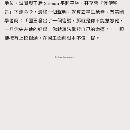
地位，試圖與王后 Suthida 平起平坐，甚至曾「假傳聖
時裝心理學
2
當巨蟹座遇上處女座 Tyson Yoshi x 林家謙
旨」下達命令，最終一個聲明，就奪去畢生榮譽。有美國
煲劇日常
334
學者說：「國王發出了一個信號，那就是你不能惹怒他，
玩物壯志
1
一旦你失去他的好感，你就無法掌控自己的命運。」，即
便擁有上校銜頭，在國王面前根本不值一提。
Advertisement
本人已詳閱並同意遵守本文列明條款及細則。 請瀏覽
(
nmg.com.hk/privacy
) 閱讀本公司的私隱政策聲明。
本人願意接收新傳媒集團的最新消息及其他宣傳資訊，本人同意
新傳媒集團使用本人的個人資料於任何推廣用途。