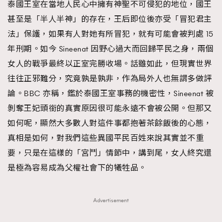
泰國王室在當地人民心中擁有神聖不可侵犯的地位，國王
甚至是「半人半神」的存在，王后即位後亦受「冒犯君主
法」保護，如果有人對她有所冒犯，就有可能會被判處 15
年刑期。如今 Sineenat 因野心過大而回歸平民之身，兩個
女人的戰爭最終以正室完勝收場。話雖如此，但現實世界
往往正邪難分，究竟孰是孰非，作為局外人也無謂多做評
論。BBC 亦稱，鑑於泰國王室事務的機密性，Sineenat 被
剝奪王妃頭銜的真實原因很可能永遠不會被公開。但那又
如何呢，顯然大多數人對這件事都抱著茶餘飯後的心態，
真相是如何，對我們這些異國平民百姓來說其實並不重
要，只是在這樣的「宮鬥」情節中，講到尾，女人終究還
是極為容易成為父權社會下的犧牲品。
Advertisement