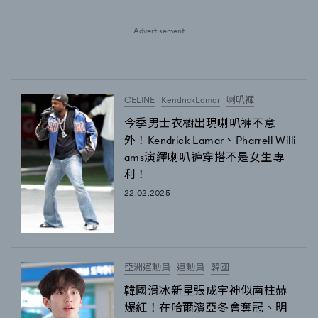
時裝心理學
2
當巨蟹座遇上處女座 Tyson Yoshi x 林家謙
Advertisement
煲劇日常
334
玩物壯志
1
CELINE
KendrickLamar
喇叭褲
今季男士衣櫥出現喇叭褲不意
外！Kendrick Lamar、Pharrell Willi
ams演繹喇叭褲穿搭不是女生專
利！
22.02.2025
本人已詳閱並同意遵守本文列明條款及細則。 請瀏覽
(
nmg.com.hk/privacy
) 閱讀本公司的私隱政策聲明。
本人願意接收新傳媒集團的最新消息及其他宣傳資訊，本人同意
新傳媒集團使用本人的個人資料於任何推廣用途。
亞洲運動員
運動員
韓國
韓國滑冰新星張成宇神似南柱赫
爆紅！在哈爾濱亞冬會奪冠、明