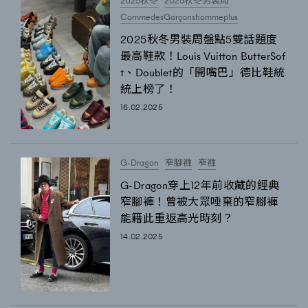
2025秋冬
2025秋冬男裝周
CommedesGarçonshommeplus
2025秋冬男裝周盤點5雙話題度
最高鞋款！Louis Vuitton ButterSof
t、Doublet的「開嘴巴」德比鞋統
統上榜了！
16.02.2025
G-Dragon
窄腳褲
窄褲
G-Dragon穿上12年前收藏的經典
窄腳褲！曾被大眾唾棄的窄腳褲
能籍此重返高光時刻？
14.02.2025