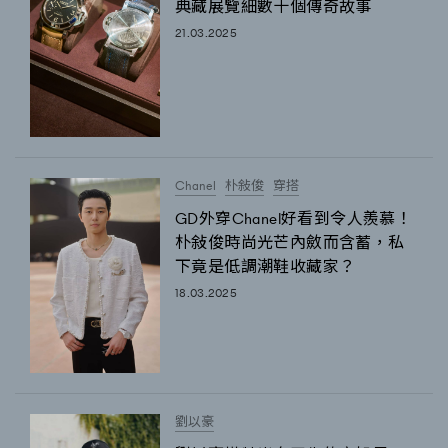
典藏展覽細數十個傳奇故事
TRENDING
21.03.2025
#FigaroExhibition 群星力撐MF X Leung Mo《See
AFrenchMind
3
You In My Dream》展覽
DressLikeAParisienne
1
EmpowerF
103
FashionWeek
191
Chanel
朴敍俊
穿搭
FigaroAesthetic
308
GD外穿Chanel好看到令人羨慕！
FigaroAstrology
416
朴敍俊時尚光芒內斂而含蓄，私
FigaroBeauty
424
下竟是低調潮鞋收藏家？
FigaroBeautyRitual
7
18.03.2025
FigaroCeleb
547
#FigaroExhibition Wyman 揭曉 Figaro Exhibition
FigaroCinéma
281
第二站！
FigaroDigitalCover
17
FigaroExhibition
12
劉以豪
FigaroExpert
1