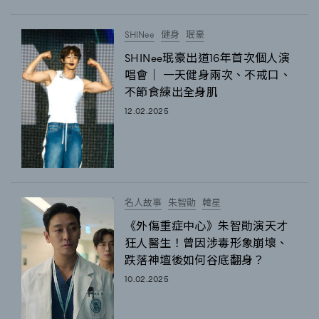
SHINee
健身
珉豪
SHINee珉豪出道16年首次個人演
唱會｜ 一天健身兩次、不戒口、
不節食練出全身肌
12.02.2025
名人故事
朱智勛
韓星
《外傷重症中心》朱智勛演天才
狂人醫生！曾因涉毒形象崩壞、
跌落神壇後如何谷底翻身？
10.02.2025