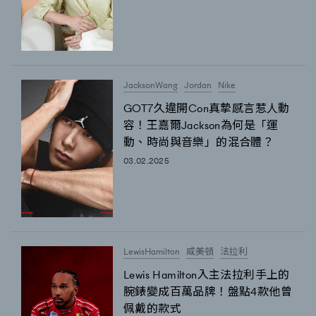
JacksonWang
Jordan
Nike
GOT7久違開Con真摯感言惹人動
容！王嘉爾Jackson為何是「運
動、時尚與音樂」的混合體？
03.02.2025
LewisHamilton
咸美頓
法拉利
Lewis Hamilton入主法拉利手上的
腕錶變成百萬品牌！盤點4款他曾
佩戴的款式