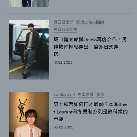
坂口健太郎
愛過之後來臨的
鹽系日式穿搭
坂口健太郎與Uniqlo再度合作！男
神教你輕鬆穿出「鹽系日式穿
搭」
10.02.2025
SaintLaurent
男士領帶
領帶
男士領帶如何打才最帥？本季Sain
t Laurent秋冬男裝系列是教科級的
示範！
08.02.2025