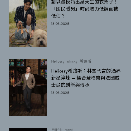
劉以豪模特出身天生的衣架子！
FigaroFrancais
41
「國民暖男」時尚魅力低調而被
FigaroGadget
1
低估？
FigaroHealth
647
18.03.2025
FigaroHub
128
FigaroIcon
68
法國五月French May專訪四位香港文藝代表
FigaroInsight
156
FigaroIssue
271
Heliossy
whisky
希路斯
FigaroJewellery
87
Heliossy希路斯：林峯代言的酒界
新星淬煉 — 糅合蘇格蘭與法國威
FigaroLifestyle
230
士忌的創新與傳承
FigaroLove
89
13.03.2025
FigaroMasterclass
20
FigaroMusic
90
FigaroStyle
89
#FigaroIssue 容祖兒封面專訪｜追逐歌手夢
FigaroSubculture
14
奧斯卡
電影