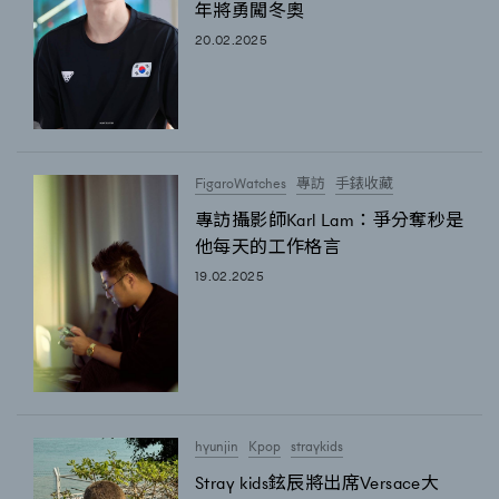
年將勇闖冬奧
About us
Collaboration Opportunity
Disclaimer
Privacy
20.02.2025
New Media Group
|
Madame Figaro editions:
France
|
Greece
|
Japan
|
Portugal
|
Spain
FigaroWatches
專訪
手錶收藏
專訪攝影師Karl Lam：爭分奪秒是
他每天的工作格言
19.02.2025
hyunjin
Kpop
straykids
Stray kids鉉辰將出席Versace大