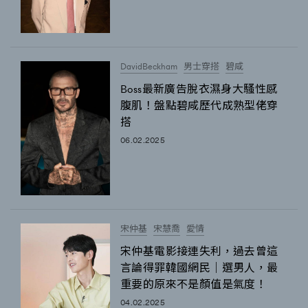
DavidBeckham
男士穿搭
碧咸
Boss最新廣告脫衣濕身大騷性感
腹肌！盤點碧咸歷代成熟型佬穿
搭
06.02.2025
宋仲基
宋慧喬
愛情
宋仲基電影接連失利，過去曾這
言論得罪韓國網民｜選男人，最
重要的原來不是顏值是氣度！
04.02.2025