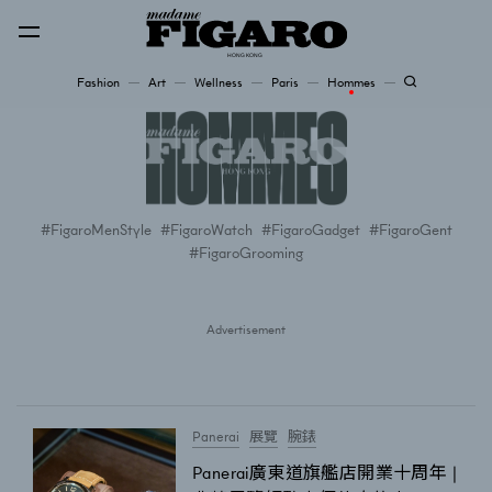
Fashion
Art
Wellness
Paris
Hommes
Fashion
Art
FigaroMenStyle
FigaroWatch
FigaroGadget
FigaroGent
FigaroGrooming
Wellness
Karena Lam is On Our Cover
Advertisement
Paris
Hommes
Panerai
展覽
腕錶
Panerai廣東道旗艦店開業十周年 |