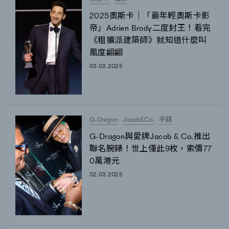
FigaroTalk
48
2025奧斯卡｜「最年輕奧斯卡影
FigaroWatch
83
帝」Adrien Brody二度封王！看完
Grooming&Fitness
38
《粗獷派建築師》就知道什麼叫
HommesFashion
2
風度翩翩
HommeStyle
132
03.03.2025
NoBagNoLife
349
People
53
#FigaroIssue 專訪陳漢娜Hanna與Takuro｜模特
TheFrenchWay
145
情侶談愛情
G-Dragon
Jacob&Co.
手錶
VAxChowSangSang
4
G-Dragon與愛牌Jacob & Co.推出
WatchesWonder&Beyond
21
聯名腕錶！世上僅此9枚，索價77
0萬港元
WatchesWonder&Beyond
1
02.03.2025
向ChanelN°5致敬
1
大時代小事情
42
時尚熱話
537
時尚配飾
297